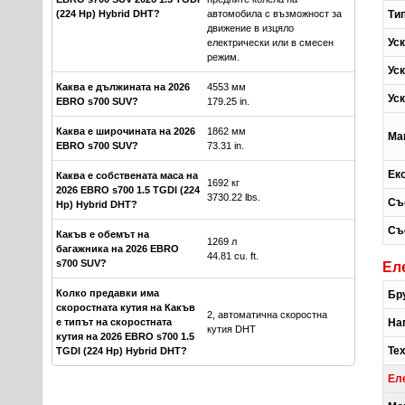
Ти
(224 Hp) Hybrid DHT?
автомобила с възможност за
движение в изцяло
Уск
електрически или в смесен
режим.
Уск
Каква е дължината на 2026
4553 мм
Уск
EBRO s700 SUV?
179.25 in.
Каква е широчината на 2026
1862 мм
Ма
EBRO s700 SUV?
73.31 in.
Ек
Каква е собствената маса на
1692 кг
2026 EBRO s700 1.5 TGDI (224
3730.22 lbs.
Съ
Hp) Hybrid DHT?
Съ
Какъв е обемът на
1269 л
багажника на 2026 EBRO
44.81 cu. ft.
s700 SUV?
Ел
Колко предавки има
Бр
скоростната кутия на Какъв
2, автоматична скоростна
На
е типът на скоростната
кутия DHT
кутия на 2026 EBRO s700 1.5
Те
TGDI (224 Hp) Hybrid DHT?
Ел