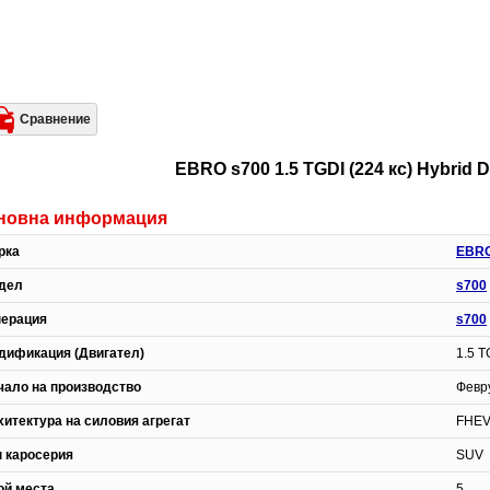
Сравнение
EBRO s700 1.5 TGDI (224 кс) Hybrid
новна информация
рка
EBR
дел
s700
нерация
s700
дификация (Двигател)
1.5 T
чало на производство
Февру
хитектура на силовия агрегат
FHEV
п каросерия
SUV
ой места
5