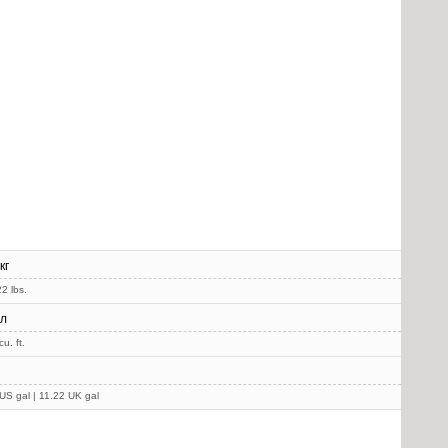
кг
2 lbs.
 л
u. ft.
US gal | 11.22 UK gal