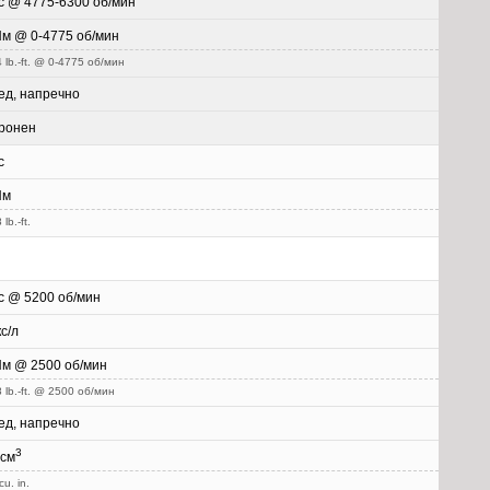
с @ 4775-6300 об/мин
Нм @ 0-4775 об/мин
 lb.-ft. @ 0-4775 об/мин
ед, напречно
ронен
с
Нм
lb.-ft.
с @ 5200 об/мин
кс/л
Нм @ 2500 об/мин
 lb.-ft. @ 2500 об/мин
ед, напречно
3
 см
cu. in.