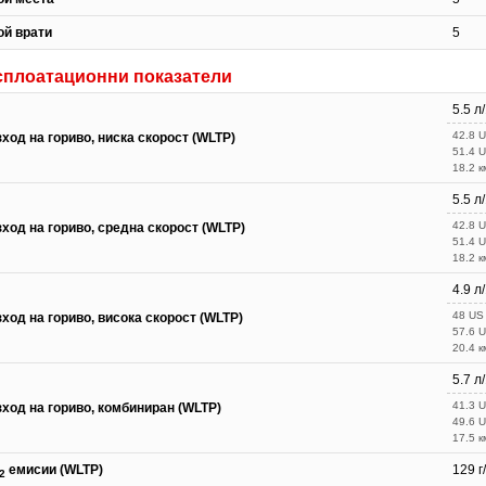
ой врати
5
сплоатационни показатели
5.5 л
42.8 
ход на гориво, ниска скорост (WLTP)
51.4 
18.2 к
5.5 л
42.8 
ход на гориво, средна скорост (WLTP)
51.4 
18.2 к
4.9 л
48 US
ход на гориво, висока скорост (WLTP)
57.6 
20.4 к
5.7 л
41.3 
зход на гориво, комбиниран (WLTP)
49.6 
17.5 к
емисии (WLTP)
129 г
2