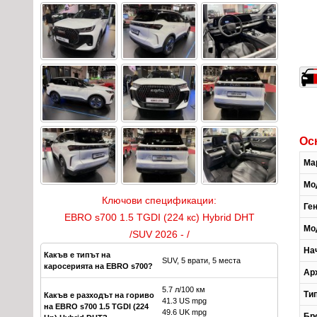
Ос
Ма
Мо
Ключови спецификации:
Ге
EBRO s700 1.5 TGDI (224 кс) Hybrid DHT
Мо
/SUV 2026 - /
На
Какъв е типът на
SUV, 5 врати, 5 места
каросерията на EBRO s700?
Ар
5.7 л/100 км
Ти
Какъв е разходът на гориво
41.3 US mpg
на EBRO s700 1.5 TGDI (224
49.6 UK mpg
Бр