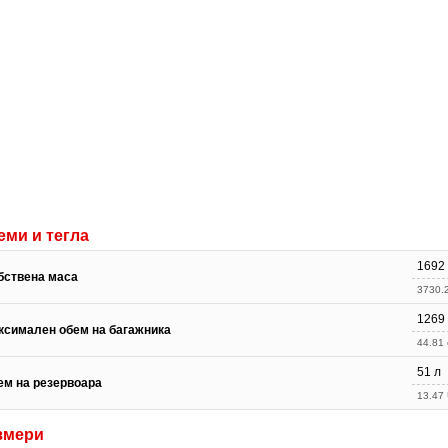
еми и тегла
1692 
бствена маса
3730.2
1269
ксимален обем на багажника
44.81 c
51 л
ем на резервоара
13.47 
змери