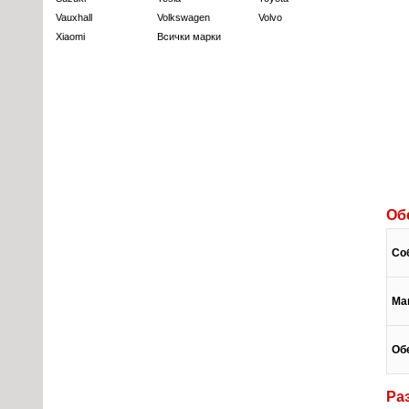
Vauxhall
Volkswagen
Volvo
Xiaomi
Всички марки
Об
Со
Ма
Об
Ра