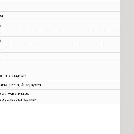
ви
м
.
м
.
1
ктно впръскване
окомпресор, Интеркулер
т & Стоп система
ър за твърди частици