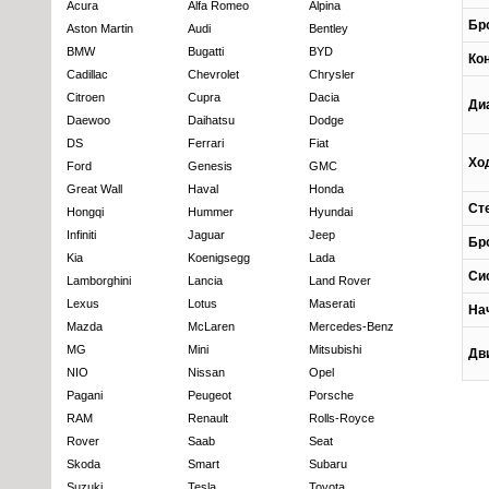
Acura
Alfa Romeo
Alpina
Бр
Aston Martin
Audi
Bentley
BMW
Bugatti
BYD
Ко
Cadillac
Chevrolet
Chrysler
Citroen
Cupra
Dacia
Ди
Daewoo
Daihatsu
Dodge
DS
Ferrari
Fiat
Хо
Ford
Genesis
GMC
Great Wall
Haval
Honda
Ст
Hongqi
Hummer
Hyundai
Infiniti
Jaguar
Jeep
Бр
Kia
Koenigsegg
Lada
Си
Lamborghini
Lancia
Land Rover
Lexus
Lotus
Maserati
На
Mazda
McLaren
Mercedes-Benz
MG
Mini
Mitsubishi
Дв
NIO
Nissan
Opel
Pagani
Peugeot
Porsche
RAM
Renault
Rolls-Royce
Rover
Saab
Seat
Skoda
Smart
Subaru
Suzuki
Tesla
Toyota