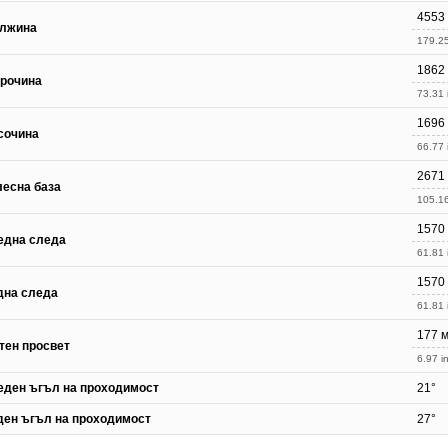
4553
лжина
179.25
1862
рочина
73.31 
1696
сочина
66.77 
2671
лесна база
105.16
1570
една следа
61.81 
1570
дна следа
61.81 
177 
тен просвет
6.97 in
еден ъгъл на проходимост
21°
ден ъгъл на проходимост
27°