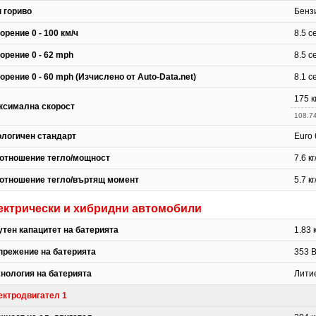
п гориво
Бенз
орение 0 - 100 км/ч
8.5 с
орение 0 - 62 mph
8.5 с
орение 0 - 60 mph (Изчислено от Auto-Data.net)
8.1 с
175 к
ксимална скорост
108.7
ологичен стандарт
Euro 
отношение тегло/мощност
7.6 кг
отношение тегло/въртящ момент
5.7 к
ектрически и хибридни автомобили
утен капацитет на батерията
1.83 
прежение на батерията
353 
хнология на батерията
Лити
ектродвигател 1