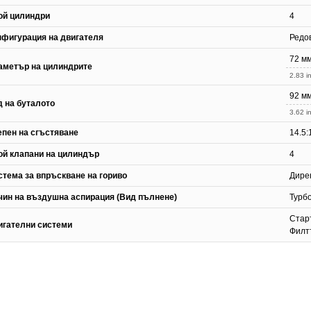
ой цилиндри
4
нфигурация на двигателя
Редо
72 м
аметър на цилиндрите
2.83 in
92 м
д на буталото
3.62 in
епен на сгъстяване
14.5:
ой клапани на цилиндър
4
стема за впръскване на гориво
Дире
чин на въздушна аспирация (Вид пълнене)
Турб
Стар
игателни системи
Филт