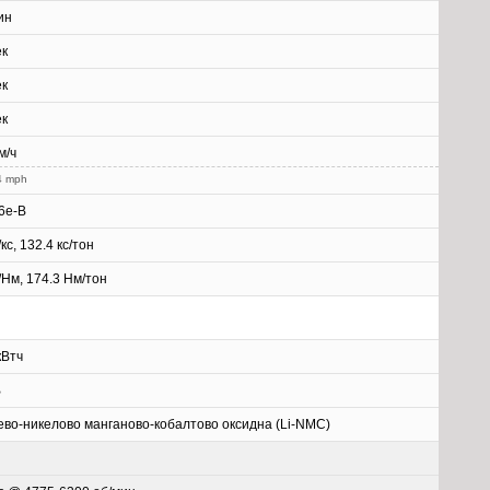
ин
ек
ек
ек
м/ч
4 mph
6e-B
/кс, 132.4 кс/тон
г/Нм, 174.3 Нм/тон
кВтч
В
ево-никелово манганово-кобалтово оксидна (Li-NMC)