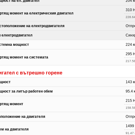
щност на ел. двигател
204 к
310 
ртящ момент на електрическия двигател
228.64
стоположение на електродвигателя
Отпр
п електродвигател
Синх
стемна мощност
224 к
295 
ртящ момент на системата
217.58 
игател с вътрешно горене
щност
143 к
щност за литър работен обем
95.4 
215 
ртящ момент
158.58
зположение на двигателя
Отпр
1499
ем на двигателя
91.47 