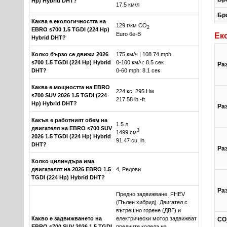
Hp) Hybrid DHT?
17.5 км/л
Бр
Каква е екологичността на
129 г/км CO
2
EBRO s700 1.5 TGDI (224 Hp)
Euro 6e-B
Ек
Hybrid DHT?
Колко бързо се движи 2026
175 км/ч | 108.74 mph
s700 1.5 TGDI (224 Hp) Hybrid
0-100 км/ч: 8.5 сек
Раз
DHT?
0-60 mph: 8.1 сек
Каква е мощността на EBRO
224 кс, 295 Нм
s700 SUV 2026 1.5 TGDI (224
217.58 lb.-ft.
Hp) Hybrid DHT?
Раз
Какъв е работният обем на
1.5 л
двигателя на EBRO s700 SUV
3
1499 см
2026 1.5 TGDI (224 Hp) Hybrid
91.47 cu. in.
DHT?
Раз
Колко цилиндъра има
двигателят на 2026 EBRO 1.5
4, Редови
TGDI (224 Hp) Hybrid DHT?
Ра
Предно задвижване. FHEV
(Пълен хибрид). Двигател с
вътрешно горене (ДВГ) и
Какво е задвижването на
електрически мотор задвижват
CO
EBRO s700 SUV 2026 1.5 TGDI
предните колела на