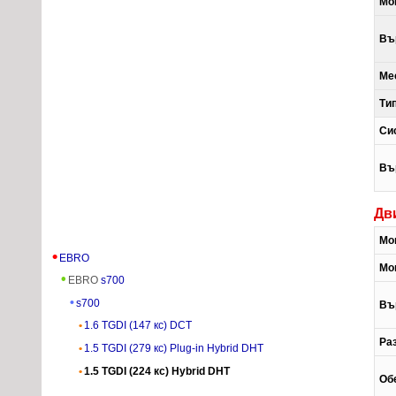
Мо
Въ
Ме
Ти
Си
Въ
Дв
Мо
EBRO
Мо
EBRO
s700
s700
Въ
1.6 TGDI (147 кс) DCT
Ра
1.5 TGDI (279 кс) Plug-in Hybrid DHT
1.5 TGDI (224 кс) Hybrid DHT
Об