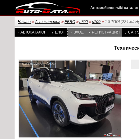
Автомобилен wiki каталог
Начало
Автокаталог
EBRO
s700
s700
1.5 TGDI (224 кс) H
>>
>>
>>
>>
>>
АВТОКАТАЛОГ
БЛОГ
ВХОД
РЕГИСТРАЦИЯ
CAR S
Техническ