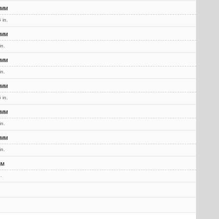
 мм
 in.
 мм
in.
 мм
in.
 мм
 in.
 мм
in.
 мм
in.
мм
.