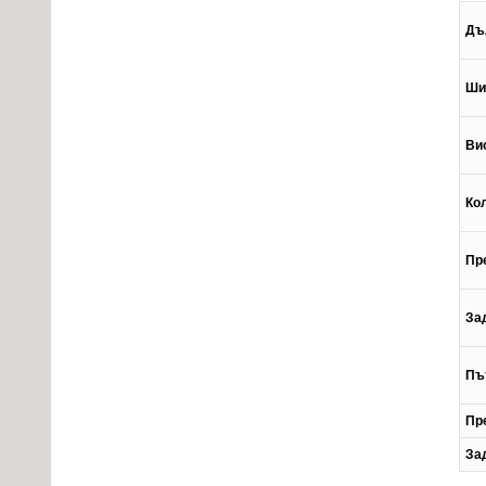
Дъ
Ши
Ви
Ко
Пр
За
Пъ
Пр
За