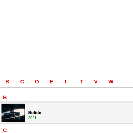
B
C
D
E
L
T
V
W
B
Bolide
2021 -
C