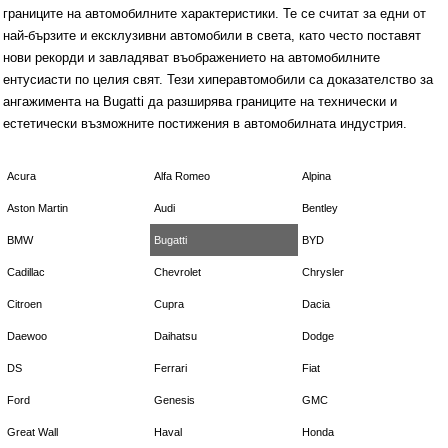
границите на автомобилните характеристики. Те се считат за едни от
най-бързите и ексклузивни автомобили в света, като често поставят
нови рекорди и завладяват въображението на автомобилните
ентусиасти по целия свят. Тези хиперавтомобили са доказателство за
ангажимента на Bugatti да разширява границите на технически и
естетически възможните постижения в автомобилната индустрия.
Acura
Alfa Romeo
Alpina
Aston Martin
Audi
Bentley
BMW
Bugatti
BYD
Cadillac
Chevrolet
Chrysler
Citroen
Cupra
Dacia
Daewoo
Daihatsu
Dodge
DS
Ferrari
Fiat
Ford
Genesis
GMC
Great Wall
Haval
Honda