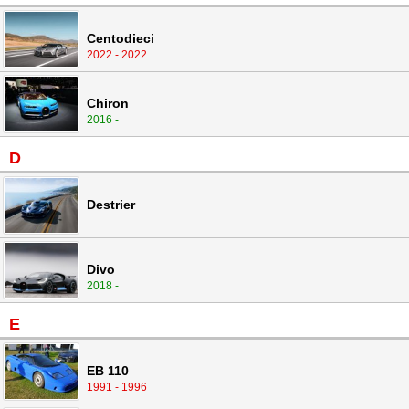
Centodieci
2022 - 2022
Chiron
2016 -
D
Destrier
Divo
2018 -
E
EB 110
1991 - 1996