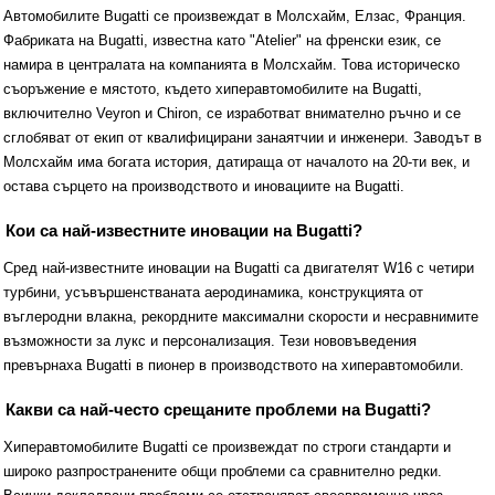
Автомобилите Bugatti се произвеждат в Молсхайм, Елзас, Франция.
Фабриката на Bugatti, известна като "Atelier" на френски език, се
намира в централата на компанията в Молсхайм. Това историческо
съоръжение е мястото, където хиперавтомобилите на Bugatti,
включително Veyron и Chiron, се изработват внимателно ръчно и се
сглобяват от екип от квалифицирани занаятчии и инженери. Заводът в
Молсхайм има богата история, датираща от началото на 20-ти век, и
остава сърцето на производството и иновациите на Bugatti.
Кои са най-известните иновации на Bugatti?
Сред най-известните иновации на Bugatti са двигателят W16 с четири
турбини, усъвършенстваната аеродинамика, конструкцията от
въглеродни влакна, рекордните максимални скорости и несравнимите
възможности за лукс и персонализация. Тези нововъведения
превърнаха Bugatti в пионер в производството на хиперавтомобили.
Какви са най-често срещаните проблеми на Bugatti?
Хиперавтомобилите Bugatti се произвеждат по строги стандарти и
широко разпространените общи проблеми са сравнително редки.