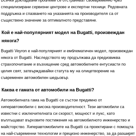
Всички докладвани проблеми се отстраняват своевременно чрез
специализирани сервизни центрове и експертни техници. Редовната
поддръжка и спазването на указанията на производителя са от
съществено значение за оптималното представяне.
Кой е най-популярният модел на Bugatti, произвеждан
някога?
Bugatti Veyron е най-популярният и емблематичен модел, произвеждан
някога от Bugatti. Наследството му продължава да предизвиква
страхопочитание и възхищение сред автомобилните ентусиасти по
целия свят, затвърждавайки статута му на олицетворение на
съвременен автомобилен шедьовър.
Каква е гамата от автомобили на Bugatti?
Автомобилната гама на Bugatti се състои предимно от
хиперавтомобили с висока производителност. Тези автомобили са
известни с изключителната си скорост, мощност и лукс, като
въплъщават върховите постижения на автомобилното инженерство и
майсторство. Хиперавтомобилите на Bugatti са проектирани с помощта
на най-съвременни технологии и прецизно инженерство, за да разширят