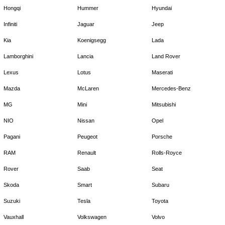
Hongqi
Hummer
Hyundai
Infiniti
Jaguar
Jeep
Kia
Koenigsegg
Lada
Lamborghini
Lancia
Land Rover
Lexus
Lotus
Maserati
Mazda
McLaren
Mercedes-Benz
MG
Mini
Mitsubishi
NIO
Nissan
Opel
Pagani
Peugeot
Porsche
RAM
Renault
Rolls-Royce
Rover
Saab
Seat
Skoda
Smart
Subaru
Suzuki
Tesla
Toyota
Vauxhall
Volkswagen
Volvo