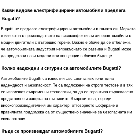
Какви видове електрифицирани автомобили предлага
Bugatti?
Bugatti не предлага електрифицирани автомобили в гамата си. Марката
е известна с производството на високоефективни хиперавтомобили с
мощни двигатели с вътрешно горене. Важно е обаче да се отбележи,
че автомобилната индустрия непрекъснато се развива и Bugatti може
да представи нови модели или концепции в близко бъдеще.
Колко надеждни и сигурни са автомобилите Bugatti?
Автомобилите Bugatti са известни със своята изключителна
надеждност и безопасност. Те са подложени на строги тестове и в тях
се използват съвременни технологии, за да се гарантира първокласно
представяне и защита на пътниците. Въпреки това, поради
високопроизводителния им характер, отговорното шофиране и
правилната поддръжка са от съществено значение за безопасната им
експлоатация.
Къде се произвеждат автомобилите Bugatti?