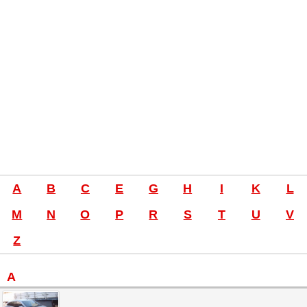
A
B
C
E
G
H
I
K
L
M
N
O
P
R
S
T
U
V
Z
A