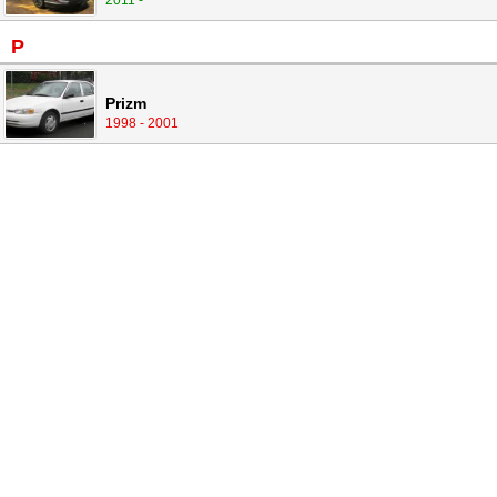
2011 -
P
Prizm
1998 - 2001