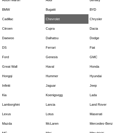
Aston Martin
Audi
Bentley
BMW
Bugatti
BYD
Cadillac
Chevrolet
Chrysler
Citroen
Cupra
Dacia
Daewoo
Daihatsu
Dodge
DS
Ferrari
Fiat
Ford
Genesis
GMC
Great Wall
Haval
Honda
Hongqi
Hummer
Hyundai
Infiniti
Jaguar
Jeep
Kia
Koenigsegg
Lada
Lamborghini
Lancia
Land Rover
Lexus
Lotus
Maserati
Mazda
McLaren
Mercedes-Benz