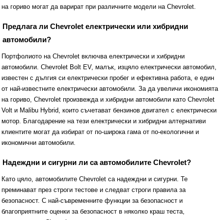
на гориво могат да варират при различните модели на Chevrolet.
Предлага ли Chevrolet електрически или хибридни
автомобили?
Портфолиото на Chevrolet включва електрически и хибридни
автомобили. Chevrolet Bolt EV, малък, изцяло електрически автомобил,
известен с дългия си електрически пробег и ефективна работа, е един
от най-известните електрически автомобили. За да увеличи икономията
на гориво, Chevrolet произвежда и хибридни автомобили като Chevrolet
Volt и Malibu Hybrid, които съчетават бензинов двигател с електрически
мотор. Благодарение на тези електрически и хибридни алтернативи
клиентите могат да избират от по-широка гама от по-екологични и
икономични автомобили.
Надеждни и сигурни ли са автомобилите Chevrolet?
Като цяло, автомобилите Chevrolet са надеждни и сигурни. Те
преминават през строги тестове и следват строги правила за
безопасност. С най-съвременните функции за безопасност и
благоприятните оценки за безопасност в няколко краш теста,