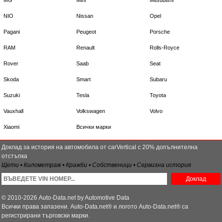
MG
Mini
Mitsubishi
NIO
Nissan
Opel
Pagani
Peugeot
Porsche
RAM
Renault
Rolls-Royce
Rover
Saab
Seat
Skoda
Smart
Subaru
Suzuki
Tesla
Toyota
Vauxhall
Volkswagen
Volvo
Xiaomi
Всички марки
Доклад за история на автомобила от carVertical с 20% допълнителна
отстъпка
Щети • Километраж • Кражби • Собственици • Сервизна история
Доклад
© 2010-2026 Auto-Data.net by Automotive Data
Всички права запазени. Auto-Data.net® и логото Auto-Data.net® са
регистрирани търговски марки.