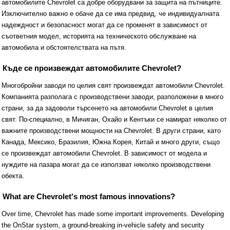
автомобилите Chevrolet са добре оборудвани за защита на пътниците.
Изключително важно е обаче да се има предвид, че индивидуалната
надеждност и безопасност могат да се променят в зависимост от
съответния модел, историята на техническото обслужване на
автомобила и обстоятелствата на пътя.
Къде се произвеждат автомобилите Chevrolet?
Многобройни заводи по целия свят произвеждат автомобили Chevrolet.
Компанията разполага с производствени заводи, разположени в много
страни, за да задоволи търсенето на автомобили Chevrolet в целия
свят. По-специално, в Мичиган, Охайо и Кентъки се намират няколко от
важните производствени мощности на Chevrolet. В други страни, като
Канада, Мексико, Бразилия, Южна Корея, Китай и много други, също
се произвеждат автомобили Chevrolet. В зависимост от модела и
нуждите на пазара могат да се използват няколко производствени
обекта.
What are Chevrolet's most famous innovations?
Over time, Chevrolet has made some important improvements. Developing
the OnStar system, a ground-breaking in-vehicle safety and security