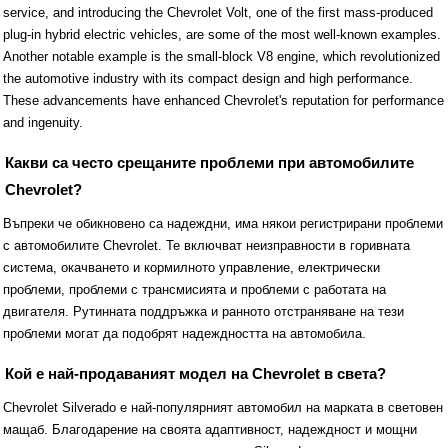
service, and introducing the Chevrolet Volt, one of the first mass-produced
plug-in hybrid electric vehicles, are some of the most well-known examples.
Another notable example is the small-block V8 engine, which revolutionized
the automotive industry with its compact design and high performance.
These advancements have enhanced Chevrolet's reputation for performance
and ingenuity.
Какви са често срещаните проблеми при автомобилите
Chevrolet?
Въпреки че обикновено са надеждни, има някои регистрирани проблеми
с автомобилите Chevrolet. Те включват неизправности в горивната
система, окачването и кормилното управление, електрически
проблеми, проблеми с трансмисията и проблеми с работата на
двигателя. Рутинната поддръжка и ранното отстраняване на тези
проблеми могат да подобрят надеждността на автомобила.
Кой е най-продаваният модел на Chevrolet в света?
Chevrolet Silverado е най-популярният автомобил на марката в световен
мащаб. Благодарение на своята адаптивност, надеждност и мощни