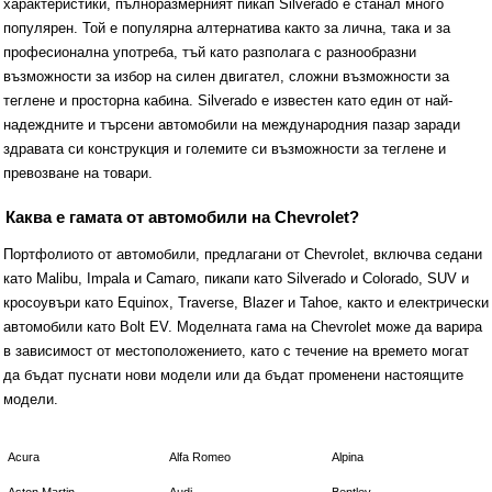
характеристики, пълноразмерният пикап Silverado е станал много
популярен. Той е популярна алтернатива както за лична, така и за
професионална употреба, тъй като разполага с разнообразни
възможности за избор на силен двигател, сложни възможности за
теглене и просторна кабина. Silverado е известен като един от най-
надеждните и търсени автомобили на международния пазар заради
здравата си конструкция и големите си възможности за теглене и
превозване на товари.
Каква е гамата от автомобили на Chevrolet?
Портфолиото от автомобили, предлагани от Chevrolet, включва седани
като Malibu, Impala и Camaro, пикапи като Silverado и Colorado, SUV и
кросоувъри като Equinox, Traverse, Blazer и Tahoe, както и електрически
автомобили като Bolt EV. Моделната гама на Chevrolet може да варира
в зависимост от местоположението, като с течение на времето могат
да бъдат пуснати нови модели или да бъдат променени настоящите
модели.
Acura
Alfa Romeo
Alpina