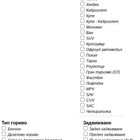
Хечбек
Кабриолет
Купе
Купе - Кабриолет
Миниван
Ван
SUV
Кросоувър
Офроуд автомобил
Пикап
Тарга
Роудстър
Гран туризмо (GT)
Фастбек
Лифтбек
MPV
SAV
CUV
SAC
Четириколка
Тип гориво
Задвижване
Бензин
Задно задвижване
Дизелово гориво
Предно задвижване