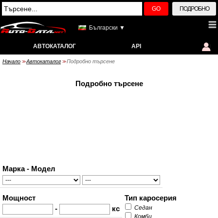
GO
ПОДРОБНО
Български ▼
АВТОКАТАЛОГ
API
Начало
Автокаталог
Подробно търсене
>>
>>
Подробно търсене
Марка - Модел
Мощност
Тип каросерия
-
кс
Седан
Комби