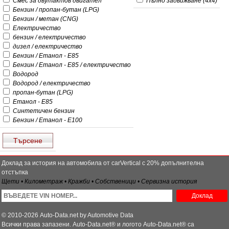
Смес за двутактов двигател
Пълно задвижване (4x4)
Бензин / пропан-бутан (LPG)
Бензин / метан (CNG)
Електричество
бензин / електричество
дизел / електричество
Бензин / Етанол - E85
Бензин / Етанол - E85 / електричество
Водород
Водород / електричество
пропан-бутан (LPG)
Етанол - E85
Синтетичен бензин
Бензин / Етанол - E100
Доклад за история на автомобила от carVertical с 20% допълнителна
отстъпка
Щети • Километраж • Кражби • Собственици • Сервизна история
Доклад
© 2010-2026 Auto-Data.net by Automotive Data
Всички права запазени. Auto-Data.net® и логото Auto-Data.net® са