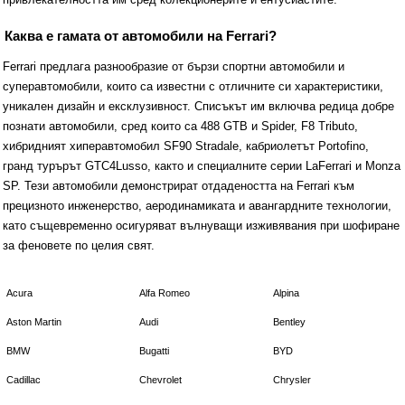
привлекателността им сред колекционерите и ентусиастите.
Каква е гамата от автомобили на Ferrari?
Ferrari предлага разнообразие от бързи спортни автомобили и
суперавтомобили, които са известни с отличните си характеристики,
уникален дизайн и ексклузивност. Списъкът им включва редица добре
познати автомобили, сред които са 488 GTB и Spider, F8 Tributo,
хибридният хиперавтомобил SF90 Stradale, кабриолетът Portofino,
гранд турърът GTC4Lusso, както и специалните серии LaFerrari и Monza
SP. Тези автомобили демонстрират отдадеността на Ferrari към
прецизното инженерство, аеродинамиката и авангардните технологии,
като същевременно осигуряват вълнуващи изживявания при шофиране
за феновете по целия свят.
Acura
Alfa Romeo
Alpina
Aston Martin
Audi
Bentley
BMW
Bugatti
BYD
Cadillac
Chevrolet
Chrysler