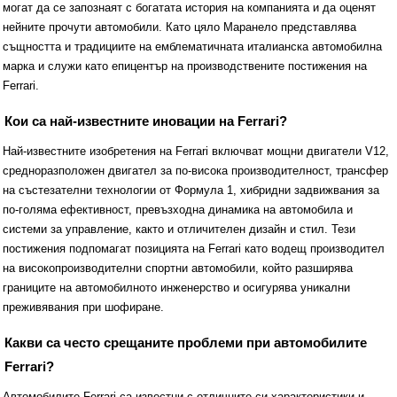
могат да се запознаят с богатата история на компанията и да оценят
нейните прочути автомобили. Като цяло Маранело представлява
същността и традициите на емблематичната италианска автомобилна
марка и служи като епицентър на производствените постижения на
Ferrari.
Кои са най-известните иновации на Ferrari?
Най-известните изобретения на Ferrari включват мощни двигатели V12,
средноразположен двигател за по-висока производителност, трансфер
на състезателни технологии от Формула 1, хибридни задвижвания за
по-голяма ефективност, превъзходна динамика на автомобила и
системи за управление, както и отличителен дизайн и стил. Тези
постижения подпомагат позицията на Ferrari като водещ производител
на високопроизводителни спортни автомобили, който разширява
границите на автомобилното инженерство и осигурява уникални
преживявания при шофиране.
Какви са често срещаните проблеми при автомобилите
Ferrari?