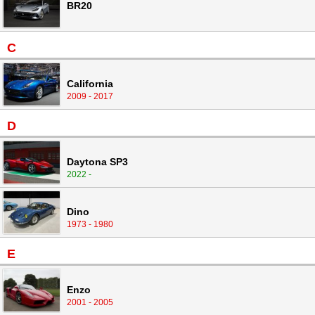
BR20
C
California
2009 - 2017
D
Daytona SP3
2022 -
Dino
1973 - 1980
E
Enzo
2001 - 2005