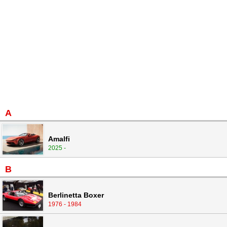
A
Amalfi
2025 -
B
Berlinetta Boxer
1976 - 1984