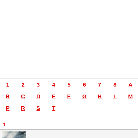
1
2
3
4
5
6
7
8
A
B
C
D
E
F
G
H
L
M
P
R
S
T
1