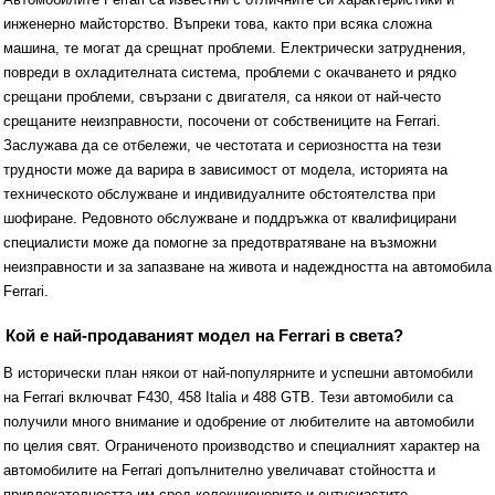
Автомобилите Ferrari са известни с отличните си характеристики и
инженерно майсторство. Въпреки това, както при всяка сложна
машина, те могат да срещнат проблеми. Електрически затруднения,
повреди в охладителната система, проблеми с окачването и рядко
срещани проблеми, свързани с двигателя, са някои от най-често
срещаните неизправности, посочени от собствениците на Ferrari.
Заслужава да се отбележи, че честотата и сериозността на тези
трудности може да варира в зависимост от модела, историята на
техническото обслужване и индивидуалните обстоятелства при
шофиране. Редовното обслужване и поддръжка от квалифицирани
специалисти може да помогне за предотвратяване на възможни
неизправности и за запазване на живота и надеждността на автомобила
Ferrari.
Кой е най-продаваният модел на Ferrari в света?
В исторически план някои от най-популярните и успешни автомобили
на Ferrari включват F430, 458 Italia и 488 GTB. Тези автомобили са
получили много внимание и одобрение от любителите на автомобили
по целия свят. Ограниченото производство и специалният характер на
автомобилите на Ferrari допълнително увеличават стойността и