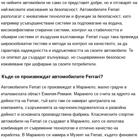
че нейните автомобили не само се представят добре, но и отговарят на
най-високите изисквания за безопасност. Автомобилите Ferrari
разполагат с иновативни технологии и функции за безопасност, като
например усъвършенствани системи за подпомагане на водача,
високоефективни спирачни системи, контрол на стабилността и
обширни системи от въздушни възглавници. Ferrari също така провежда
широкообхватни тестове и методи за контрол на качеството, за да
гарантира надеждността и издръжливостта на своите автомобили. Те
се опитват да създадат вълнуващо, но същевременно безопасно
изживяване при шофиране за своите потребители.
Къде се произвеждат автомобилите Ferrari?
Автомобилите Ferrari се произвеждат в Маранело, малко градче в
италианската област Емилия-Романя. Маранело се счита за ядрото на
дейността на Ferrari, тъй като там се намират централата на
компанията, съоръженията за научноизследователска и развойна
дейност и основната производствена фабрика. Класическите спортни
автомобили на Ferrari се създават в Маранело, като се използва
комбинация от съвременни технологии и отлично качество на
изработка. В Маранело се намира и Музеят на Ferrari, където феновете