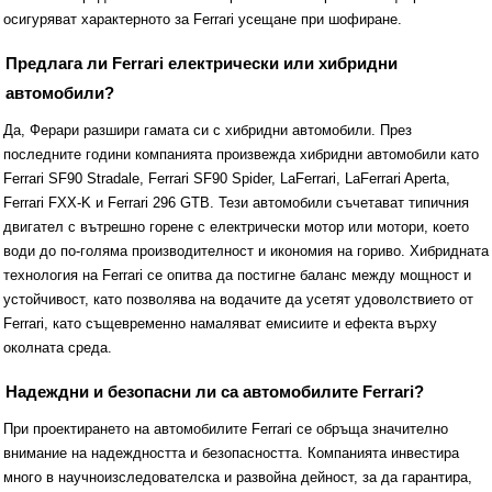
осигуряват характерното за Ferrari усещане при шофиране.
Предлага ли Ferrari електрически или хибридни
автомобили?
Да, Ферари разшири гамата си с хибридни автомобили. През
последните години компанията произвежда хибридни автомобили като
Ferrari SF90 Stradale, Ferrari SF90 Spider, LaFerrari, LaFerrari Aperta,
Ferrari FXX-K и Ferrari 296 GTB. Тези автомобили съчетават типичния
двигател с вътрешно горене с електрически мотор или мотори, което
води до по-голяма производителност и икономия на гориво. Хибридната
технология на Ferrari се опитва да постигне баланс между мощност и
устойчивост, като позволява на водачите да усетят удоволствието от
Ferrari, като същевременно намаляват емисиите и ефекта върху
околната среда.
Надеждни и безопасни ли са автомобилите Ferrari?
При проектирането на автомобилите Ferrari се обръща значително
внимание на надеждността и безопасността. Компанията инвестира
много в научноизследователска и развойна дейност, за да гарантира,