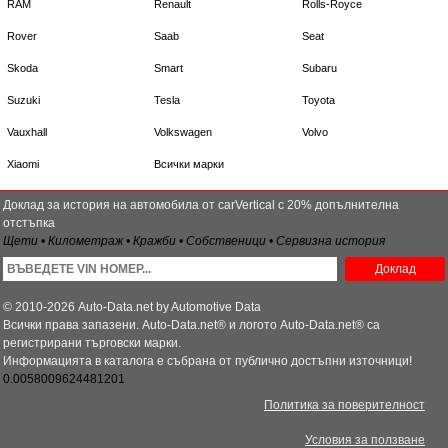
RAM
Renault
Rolls-Royce
Rover
Saab
Seat
Skoda
Smart
Subaru
Suzuki
Tesla
Toyota
Vauxhall
Volkswagen
Volvo
Xiaomi
Всички марки
Доклад за история на автомобила от carVertical с 20% допълнителна
отстъпка
Щети • Километраж • Кражби • Собственици • Сервизна история
Доклад
© 2010-2026 Auto-Data.net by Automotive Data
Всички права запазени. Auto-Data.net® и логото Auto-Data.net® са
регистрирани търговски марки.
Информацията в каталога е събрана от публично достъпни източници!
0.0058009624481201
Политика за поверителност
Условия за ползване