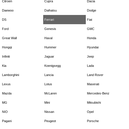
Citroen
Cupra
Dacia
Daewoo
Daihatsu
Dodge
DS
Ferrari
Fiat
Ford
Genesis
GMC
Great Wall
Haval
Honda
Hongqi
Hummer
Hyundai
Infiniti
Jaguar
Jeep
Kia
Koenigsegg
Lada
Lamborghini
Lancia
Land Rover
Lexus
Lotus
Maserati
Mazda
McLaren
Mercedes-Benz
MG
Mini
Mitsubishi
NIO
Nissan
Opel
Pagani
Peugeot
Porsche