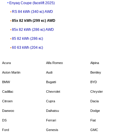
Enyaq Coupe (facelift 2025)
RS 84 kWh (340 кс) AWD
85x 82 kWh (299 кс) AWD
85x 82 kWh (286 кс) AWD
85 82 kWh (286 кс)
60 63 kWh (204 кс)
Acura
Alfa Romeo
Alpina
Aston Martin
Audi
Bentley
BMW
Bugatti
BYD
Cadillac
Chevrolet
Chrysler
Citroen
Cupra
Dacia
Daewoo
Daihatsu
Dodge
DS
Ferrari
Fiat
Ford
Genesis
GMC