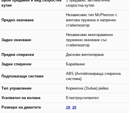
Брой предавки и вид скоростна
1 предавки, автоматична
кутия
скоростна кутия
Независимо тип McPherson с
Предно окачване
винтова пружина и напречен
стабилизатор
Независимо многораменно
Задно окачване
пружинно окачване със
стабилизатор
Предни спирачки
Дискови вентилирани
Задни спирачки
Барабанни
ABS (Антиблокираща спирачна
Подпомагащи системи
система)
Тип управление
Кормилна (Зъбна) рейка
Усилвател на волана
Електроусилвател
Размери на джантите
19
;
20