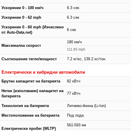
Ускорение 0 - 100 км/ч
6.3 сек
Ускорение 0 - 62 mph
6.3 сек
Ускорение 0 - 60 mph (Изчислено
6 сек
от Auto-Data.net)
180 км/ч
Максимална скорост
111.85 mph
Съотношение тегло/мощност
7.2 кг/кс, 139.2 кс/тон
Електрически и хибридни автомобили
Брутен капацитет на батерията
82 кВтч
Нетен (използваем) капацитет на
77 кВтч
батерията
Технология на батерията
Литиево-йонна (Li-Ion)
Местоположение на батерията
Под пода
561-593 км
Електрически пробег (WLTP)