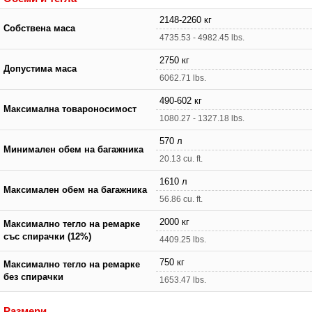
2148-2260 кг
Собствена маса
4735.53 - 4982.45 lbs.
2750 кг
Допустима маса
6062.71 lbs.
490-602 кг
Максимална товароносимост
1080.27 - 1327.18 lbs.
570 л
Минимален обем на багажника
20.13 cu. ft.
1610 л
Максимален обем на багажника
56.86 cu. ft.
2000 кг
Максимално тегло на ремарке
със спирачки (12%)
4409.25 lbs.
750 кг
Максимално тегло на ремарке
без спирачки
1653.47 lbs.
Размери