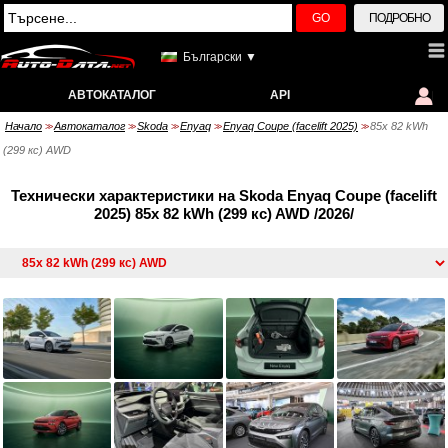
GO
ПОДРОБНО
Български ▼
АВТОКАТАЛОГ
API
Начало
Автокаталог
Skoda
Enyaq
Enyaq Coupe (facelift 2025)
85x 82 kWh
>>
>>
>>
>>
>>
(299 кс) AWD
Технически характеристики на Skoda Enyaq Coupe (facelift
2025) 85x 82 kWh (299 кс) AWD /2026/