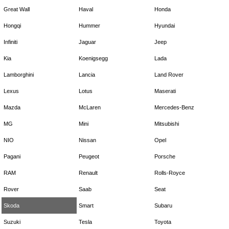
Great Wall
Haval
Honda
Hongqi
Hummer
Hyundai
Infiniti
Jaguar
Jeep
Kia
Koenigsegg
Lada
Lamborghini
Lancia
Land Rover
Lexus
Lotus
Maserati
Mazda
McLaren
Mercedes-Benz
MG
Mini
Mitsubishi
NIO
Nissan
Opel
Pagani
Peugeot
Porsche
RAM
Renault
Rolls-Royce
Rover
Saab
Seat
Skoda
Smart
Subaru
Suzuki
Tesla
Toyota