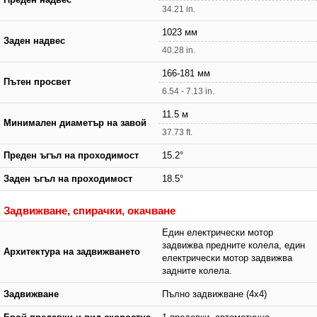
34.21 in.
1023 мм
Заден надвес
40.28 in.
166-181 мм
Пътен просвет
6.54 - 7.13 in.
11.5 м
Минимален диаметър на завой
37.73 ft.
Преден ъгъл на проходимост
15.2°
Заден ъгъл на проходимост
18.5°
Задвижване, спирачки, окачване
Един електрически мотор
задвижва предните колела, един
Архитектура на задвижването
електрически мотор задвижва
задните колела.
Задвижване
Пълно задвижване (4x4)