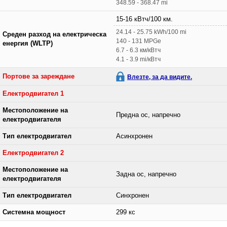
348.59 - 368.47 mi
15-16 кВтч/100 км.
24.14 - 25.75 kWh/100 mi
Среден разход на електрическа
140 - 131 MPGe
енергия (WLTP)
6.7 - 6.3 км/кВтч
4.1 - 3.9 mi/кВтч
Портове за зареждане
Влезте, за да видите.
Електродвигател 1
Местоположение на
Предна ос, напречно
електродвигателя
Тип електродвигател
Асинхронен
Електродвигател 2
Местоположение на
Задна ос, напречно
електродвигателя
Тип електродвигател
Синхронен
Системна мощност
299 кс