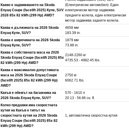
Какво е задвижването на Skoda
(Електрически автомобил). Един
Enyaq Coupe (facelift 2025) Купе, SUV
електрически мотор задвижва
2026 85x 82 kWh (299 Hp) AWD?
предните колела, един електрически
мотор задвижва задните колела.
Каква е дължината на 2026 Skoda
4658 мм
Enyaq Купе, SUV?
183.39 in.
Каква е широчината на 2026 Skoda
1879 мм
Enyaq Купе, SUV?
73.98 in.
Каква е собствената маса на 2026
2148-2260 кг
Skoda Enyaq Coupe (facelift 2025) 85x
4735.53 - 4982.45 lbs.
82 kWh (299 Hp) AWD?
Каква е максимално допустимата
маса на 2026 Skoda Enyaq Coupe
2750 кг
(facelift 2025) 85x 82 kWh (299 Hp)
6062.71 lbs.
AWD?
Какъв е обемът на багажника на
570 - 1610 л
2026 Skoda Enyaq Купе, SUV?
20.13 - 56.86 cu. ft.
Колко предавки има скоростната
кутия на Какъв е типът на
скоростната кутия на 2026 Skoda
1, автоматична скоростна кутия
Enyaq Coupe (facelift 2025) 85x 82
kWh (299 Hp) AWD?