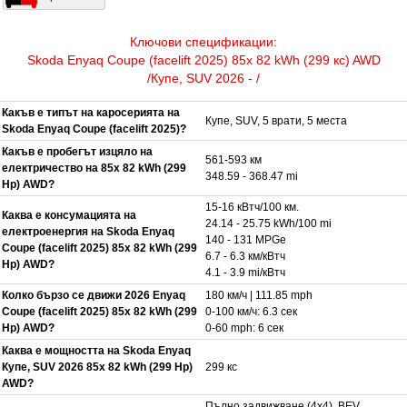
Ключови спецификации:
Skoda Enyaq Coupe (facelift 2025) 85x 82 kWh (299 кс) AWD
/Купе, SUV 2026 - /
Какъв е типът на каросерията на
Купе, SUV, 5 врати, 5 места
Skoda Enyaq Coupe (facelift 2025)?
Какъв е пробегът изцяло на
561-593 км
електричество на 85x 82 kWh (299
348.59 - 368.47 mi
Hp) AWD?
15-16 кВтч/100 км.
Каква е консумацията на
24.14 - 25.75 kWh/100 mi
електроенергия на Skoda Enyaq
140 - 131 MPGe
Coupe (facelift 2025) 85x 82 kWh (299
6.7 - 6.3 км/кВтч
Hp) AWD?
4.1 - 3.9 mi/кВтч
Колко бързо се движи 2026 Enyaq
180 км/ч | 111.85 mph
Coupe (facelift 2025) 85x 82 kWh (299
0-100 км/ч: 6.3 сек
Hp) AWD?
0-60 mph: 6 сек
Каква е мощността на Skoda Enyaq
Купе, SUV 2026 85x 82 kWh (299 Hp)
299 кс
AWD?
Пълно задвижване (4x4). BEV