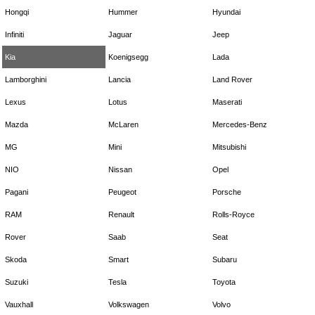
Hongqi
Hummer
Hyundai
Infiniti
Jaguar
Jeep
Kia
Koenigsegg
Lada
Lamborghini
Lancia
Land Rover
Lexus
Lotus
Maserati
Mazda
McLaren
Mercedes-Benz
MG
Mini
Mitsubishi
NIO
Nissan
Opel
Pagani
Peugeot
Porsche
RAM
Renault
Rolls-Royce
Rover
Saab
Seat
Skoda
Smart
Subaru
Suzuki
Tesla
Toyota
Vauxhall
Volkswagen
Volvo