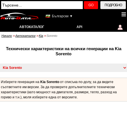
GO
ПОДРОБНО
Български ▼
АВТОКАТАЛОГ
API
Начало
Автокаталог
Kia
Sorento
>>
>>
>>
Технически характеристики на всички генерации на Kia
Sorento
Изберете генерация на
Kia Sorento
от списъка по-долу, за да видите
съответните им версии. За да проверите допълнителните технически
характеристики (като мощност на двигателя, размери, тегло, разход на
гориво и т.н.), моля изберете една от версиите.