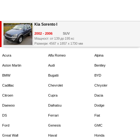
Kia Sorento I
2002 - 2006
SUV
Мощност: от 139 до 195 кс
Размери: 4567 x 1857 x 1730 мм
Acura
Alfa Romeo
Alpina
Aston Martin
Audi
Bentley
BMW
Bugatti
BYD
Cadillac
Chevrolet
Chrysler
Citroen
Cupra
Dacia
Daewoo
Daihatsu
Dodge
DS
Ferrari
Fiat
Ford
Genesis
GMC
Great Wall
Haval
Honda