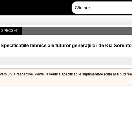
 SPECS API
Specificațiile tehnice ale tuturor generațiilor de Kia Sorento
versiunile respective. Pentru a verifica specificațiile suplimentare (cum ar fi puter