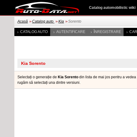
Catalog automobilistic wiki
Acasă
Catalog auto
Kia
Sorento
>>
>>
>>
CATALOG AUTO
AUTENTIFICARE
ÎNREGISTRARE
CAR
Selectați o generație de
Kia Sorento
din lista de mai jos pentru a vedea 
rugăm să selectați una dintre versiuni.