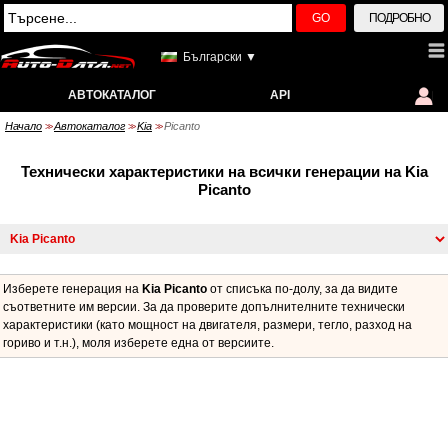
GO
ПОДРОБНО
Български ▼
АВТОКАТАЛОГ
API
Начало
Автокаталог
Kia
Picanto
>>
>>
>>
Технически характеристики на всички генерации на Kia
Picanto
Изберете генерация на
Kia Picanto
от списъка по-долу, за да видите
съответните им версии. За да проверите допълнителните технически
характеристики (като мощност на двигателя, размери, тегло, разход на
гориво и т.н.), моля изберете една от версиите.