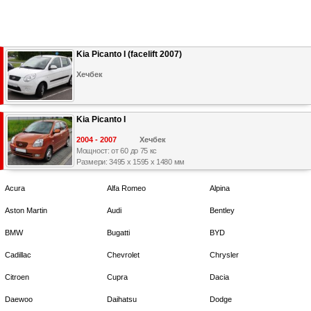
Kia Picanto I (facelift 2007)
Хечбек
Kia Picanto I
2004 - 2007
Хечбек
Мощност: от 60 до 75 кс
Размери: 3495 x 1595 x 1480 мм
Acura
Alfa Romeo
Alpina
Aston Martin
Audi
Bentley
BMW
Bugatti
BYD
Cadillac
Chevrolet
Chrysler
Citroen
Cupra
Dacia
Daewoo
Daihatsu
Dodge