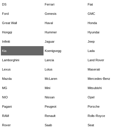
DS
Ferrari
Fiat
Ford
Genesis
GMC
Great Wall
Haval
Honda
Hongqi
Hummer
Hyundai
Infiniti
Jaguar
Jeep
Kia
Koenigsegg
Lada
Lamborghini
Lancia
Land Rover
Lexus
Lotus
Maserati
Mazda
McLaren
Mercedes-Benz
MG
Mini
Mitsubishi
NIO
Nissan
Opel
Pagani
Peugeot
Porsche
RAM
Renault
Rolls-Royce
Rover
Saab
Seat