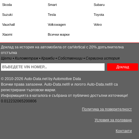
Skoda
Smart
Subaru
Suzuki
Tesla
Toyota
Vauxhall
Volkswagen
Volvo
Xiaomi
Всички марки
Доклад за история на автомобила от carVertical с 20% допълнителна
отстъпка
Щети • Километраж • Кражби • Собственици • Сервизна история
Доклад
© 2010-2026 Auto-Data.net by Automotive Data
Всички права запазени. Auto-Data.net® и логото Auto-Data.net® са
регистрирани търговски марки.
Информацията в каталога е събрана от публично достъпни източници!
0.012232065200806
Политика за поверителност
Условия за ползване
Контакти