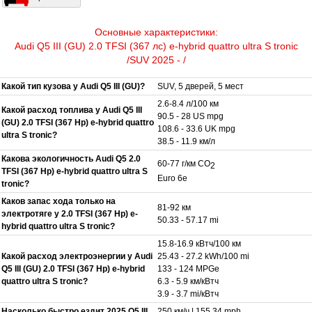
Основные характеристики:
Audi Q5 III (GU) 2.0 TFSI (367 лс) e-hybrid quattro ultra S tronic
/SUV 2025 - /
Какой тип кузова у Audi Q5 III (GU)?
SUV, 5 дверей, 5 мест
2.6-8.4 л/100 км
Какой расход топлива у Audi Q5 III
90.5 - 28 US mpg
(GU) 2.0 TFSI (367 Hp) e-hybrid quattro
108.6 - 33.6 UK mpg
ultra S tronic?
38.5 - 11.9 км/л
Какова экологичность Audi Q5 2.0
60-77 г/км CO
2
TFSI (367 Hp) e-hybrid quattro ultra S
Euro 6e
tronic?
Каков запас хода только на
81-92 км
электротяге у 2.0 TFSI (367 Hp) e-
50.33 - 57.17 mi
hybrid quattro ultra S tronic?
15.8-16.9 кВтч/100 км
Какой расход электроэнергии у Audi
25.43 - 27.2 kWh/100 mi
Q5 III (GU) 2.0 TFSI (367 Hp) e-hybrid
133 - 124 MPGe
quattro ultra S tronic?
6.3 - 5.9 км/кВтч
3.9 - 3.7 mi/кВтч
Насколько быстро ездит 2025 Q5 III
250 км/ч | 155.34 mph