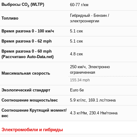
Выбросы CO
(WLTP)
60-77 г/км
2
Гибридный - Бензин /
Топливо
электроэнергии
Время разгона 0 - 100 км/ч
5.1 сек
Время разгона 0 - 62 mph
5.1 сек
Время разгона 0 - 60 mph
4.8 сек
(Рассчитано Auto-Data.net)
250 км/ч, Электронно
ограниченная
Максимальная скорость
155.34 mph
Экологический стандарт
Euro 6e
Соотношение мощность/вес
5.9 кг/лс, 169.1 лс/тонна
Соотношение Крутящий момент/
4.3 кг/Нм, 230.4 Нм/тонна
вес
Электромобили и гибриды