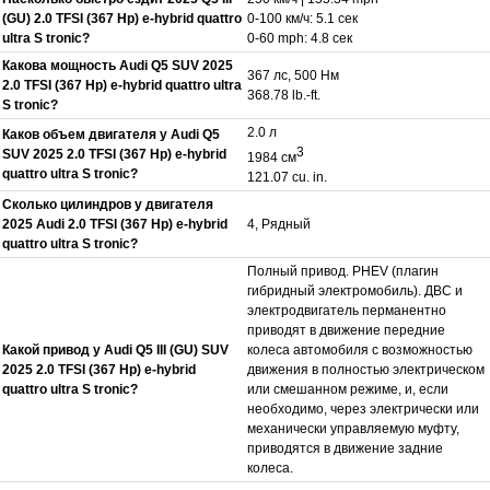
(GU) 2.0 TFSI (367 Hp) e-hybrid quattro
0-100 км/ч: 5.1 сек
ultra S tronic?
0-60 mph: 4.8 сек
Какова мощность Audi Q5 SUV 2025
367 лс, 500 Нм
2.0 TFSI (367 Hp) e-hybrid quattro ultra
368.78 lb.-ft.
S tronic?
2.0 л
Каков объем двигателя у Audi Q5
3
SUV 2025 2.0 TFSI (367 Hp) e-hybrid
1984 см
quattro ultra S tronic?
121.07 cu. in.
Сколько цилиндров у двигателя
2025 Audi 2.0 TFSI (367 Hp) e-hybrid
4, Рядный
quattro ultra S tronic?
Полный привод. РHEV (плагин
гибридный электромобиль). ДВС и
электродвигатель перманентно
приводят в движение передние
Какой привод у Audi Q5 III (GU) SUV
колеса автомобиля с возможностью
2025 2.0 TFSI (367 Hp) e-hybrid
движения в полностью электрическом
quattro ultra S tronic?
или смешанном режиме, и, если
необходимо, через электрически или
механически управляемую муфту,
приводятся в движение задние
колеса.