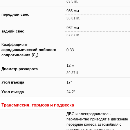
63.5 in.
935 мм
передний свес
36.81 in.
962 мм
задний свес
37.87 in.
Коэффициент
аэродинамический лобового
0.33
сопротивления (C
)
x
12 м
Диаметр разворота
39.37 ft.
Угол въезда
17°
Угол съезда
24.2°
Трансмиссия, тормоза и подвеска
ДВС и электродвигатель
перманентно приводят в движение
передние колеса автомобиля с
возможностью движения в