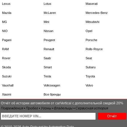
Lexus
Lotus
Maserati
Mazda
McLaren
Mercedes-Benz
MG
Mini
Mitsubishi
NIO
Nissan
Opel
Pagani
Peugeot
Porsche
RAM
Renault
Rolls-Royce
Rover
Saab
Seat
Skoda
Smart
Subaru
Suzuki
Tesla
Toyota
Vauxhall
Volkswagen
Volvo
Xiaomi
Все бренды
Отчёт об истории автомобиля от carVertical с дополнительной скидкой 20%
Повреждения • Пробег • Угоны • Владельцы • Сервисная история
Отчёт
© 2010-2026 Auto-Data.net by Automotive Data