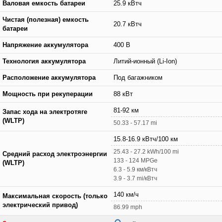
Валовая емкость батареи
25.9 кВтч
Чистая (полезная) емкость
20.7 кВтч
батареи
Напряжение аккумулятора
400 В
Технология аккумулятора
Литий-ионный (Li-Ion)
Расположение аккумулятора
Под багажником
Мощность при рекуперации
88 кВт
81-92 км
Запас хода на электротяге
(WLTP)
50.33 - 57.17 mi
15.8-16.9 кВтч/100 км
25.43 - 27.2 kWh/100 mi
Средний расход электроэнергии
133 - 124 MPGe
(WLTP)
6.3 - 5.9 км/кВтч
3.9 - 3.7 mi/кВтч
140 км/ч
Максимальная скорость (только
электрический привод)
86.99 mph