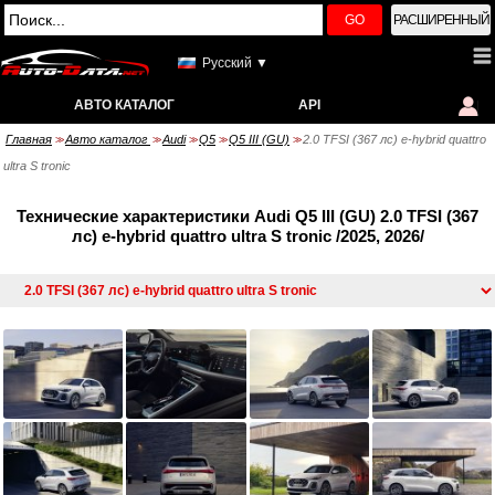
GO
РАСШИРЕННЫЙ
Русский ▼
АВТО КАТАЛОГ
API
Главная
Авто каталог
Audi
Q5
Q5 III (GU)
2.0 TFSI (367 лс) e-hybrid quattro
>>
>>
>>
>>
>>
ultra S tronic
Технические характеристики Audi Q5 III (GU) 2.0 TFSI (367
лс) e-hybrid quattro ultra S tronic /2025, 2026/