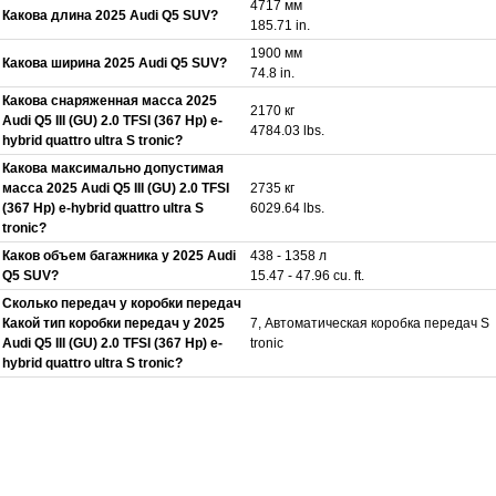
4717 мм
Какова длина 2025 Audi Q5 SUV?
185.71 in.
1900 мм
Какова ширина 2025 Audi Q5 SUV?
74.8 in.
Какова снаряженная масса 2025
2170 кг
Audi Q5 III (GU) 2.0 TFSI (367 Hp) e-
4784.03 lbs.
hybrid quattro ultra S tronic?
Какова максимально допустимая
масса 2025 Audi Q5 III (GU) 2.0 TFSI
2735 кг
(367 Hp) e-hybrid quattro ultra S
6029.64 lbs.
tronic?
Каков объем багажника у 2025 Audi
438 - 1358 л
Q5 SUV?
15.47 - 47.96 cu. ft.
Сколько передач у коробки передач
Какой тип коробки передач у 2025
7, Автоматическая коробка передач S
Audi Q5 III (GU) 2.0 TFSI (367 Hp) e-
tronic
hybrid quattro ultra S tronic?