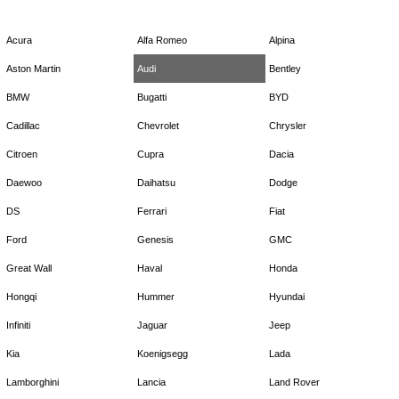
Acura
Alfa Romeo
Alpina
Aston Martin
Audi
Bentley
BMW
Bugatti
BYD
Cadillac
Chevrolet
Chrysler
Citroen
Cupra
Dacia
Daewoo
Daihatsu
Dodge
DS
Ferrari
Fiat
Ford
Genesis
GMC
Great Wall
Haval
Honda
Hongqi
Hummer
Hyundai
Infiniti
Jaguar
Jeep
Kia
Koenigsegg
Lada
Lamborghini
Lancia
Land Rover