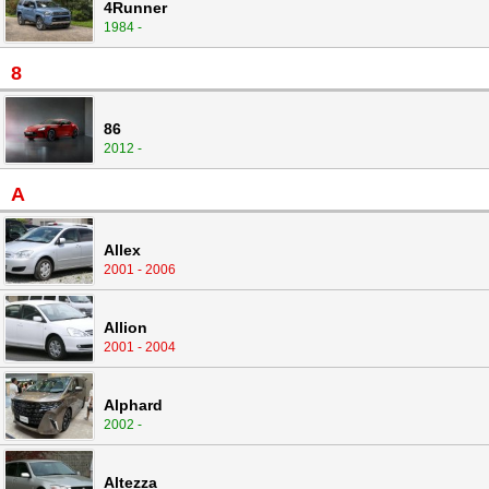
4Runner
1984 -
8
86
2012 -
A
Allex
2001 - 2006
Allion
2001 - 2004
Alphard
2002 -
Altezza