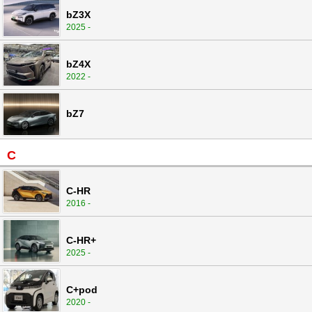
bZ3X
2025 -
bZ4X
2022 -
bZ7
C
C-HR
2016 -
C-HR+
2025 -
C+pod
2020 -