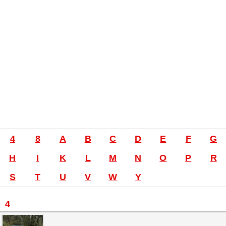
4
8
A
B
C
D
E
F
G
H
I
K
L
M
N
O
P
R
S
T
U
V
W
Y
4