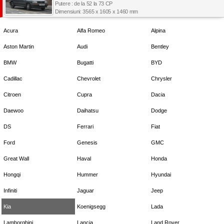
Putere : de la 52 la 73 CP
Dimensiuni: 3565 x 1605 x 1460 mm
Acura
Alfa Romeo
Alpina
Aston Martin
Audi
Bentley
BMW
Bugatti
BYD
Cadillac
Chevrolet
Chrysler
Citroen
Cupra
Dacia
Daewoo
Daihatsu
Dodge
DS
Ferrari
Fiat
Ford
Genesis
GMC
Great Wall
Haval
Honda
Hongqi
Hummer
Hyundai
Infiniti
Jaguar
Jeep
Kia
Koenigsegg
Lada
Lamborghini
Lancia
Land Rover