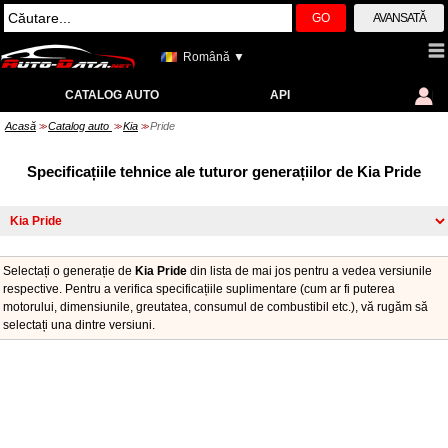
GO
AVANSATĂ
Română ▼
CATALOG AUTO
API
Acasă
Catalog auto
Kia
Pride
>>
>>
>>
Specificațiile tehnice ale tuturor generațiilor de Kia Pride
Selectați o generație de
Kia Pride
din lista de mai jos pentru a vedea versiunile
respective. Pentru a verifica specificațiile suplimentare (cum ar fi puterea
motorului, dimensiunile, greutatea, consumul de combustibil etc.), vă rugăm să
selectați una dintre versiuni.