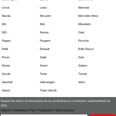
Lexus
Lotus
Maserati
Mazda
McLaren
Mercedes-Benz
MG
Mini
Mitsubishi
NIO
Nissan
Opel
Pagani
Peugeot
Porsche
RAM
Renault
Rolls-Royce
Rover
Saab
Seat
Skoda
Smart
Subaru
Suzuki
Tesla
Toyota
Vauxhall
Volkswagen
Volvo
Xiaomi
Toate mărcile
Raport de istoric al vehiculului de la carVertical cu o reducere suplimentară de
20%
Daune • Kilometraj • Furt • Proprietari • Istoric service