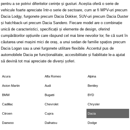
pentru a se potrivi diferitelor cerințe și gusturi. Aceștia oferă o serie de
vehicule foarte apreciate într-o serie de sectoare, cum ar fi MPV-uri precum
Dacia Lodgy, furgonete precum Dacia Dokker, SUV-uri precum Dacia Duster
și hatchback-uri precum Dacia Sandero. Fiecare model are o combinație
unică de caracteristici, specificații și elemente de design, oferind
cumpărătorilor opțiunile care răspund cel mai bine nevoilor lor, fie că sunt în
căutarea unei mașini mici de oraș, a unui sedan de familie spațios precum
Dacia Logan sau a unei furgonete utilitare flexibile. Accentul pus de
automobilele Dacia pe funcționalitate, accesibilitate și fiabilitate le-a ajutat
să devină tot mai apreciate de diverși șoferi.
Acura
Alfa Romeo
Alpina
Aston Martin
Audi
Bentley
BMW
Bugatti
BYD
Cadillac
Chevrolet
Chrysler
Citroen
Cupra
Dacia
Daewoo
Daihatsu
Dodge