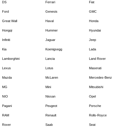
DS
Ferrari
Fiat
Ford
Genesis
GMC
Great Wall
Haval
Honda
Hongqi
Hummer
Hyundai
Infiniti
Jaguar
Jeep
Kia
Koenigsegg
Lada
Lamborghini
Lancia
Land Rover
Lexus
Lotus
Maserati
Mazda
McLaren
Mercedes-Benz
MG
Mini
Mitsubishi
NIO
Nissan
Opel
Pagani
Peugeot
Porsche
RAM
Renault
Rolls-Royce
Rover
Saab
Seat