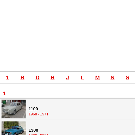
1
B
D
H
J
L
M
N
S
1
1100
1968 - 1971
1300