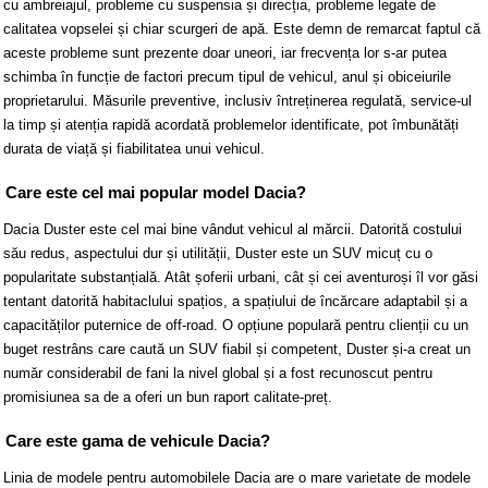
cu ambreiajul, probleme cu suspensia și direcția, probleme legate de
calitatea vopselei și chiar scurgeri de apă. Este demn de remarcat faptul că
aceste probleme sunt prezente doar uneori, iar frecvența lor s-ar putea
schimba în funcție de factori precum tipul de vehicul, anul și obiceiurile
proprietarului. Măsurile preventive, inclusiv întreținerea regulată, service-ul
la timp și atenția rapidă acordată problemelor identificate, pot îmbunătăți
durata de viață și fiabilitatea unui vehicul.
Care este cel mai popular model Dacia?
Dacia Duster este cel mai bine vândut vehicul al mărcii. Datorită costului
său redus, aspectului dur și utilității, Duster este un SUV micuț cu o
popularitate substanțială. Atât șoferii urbani, cât și cei aventuroși îl vor găsi
tentant datorită habitaclului spațios, a spațiului de încărcare adaptabil și a
capacităților puternice de off-road. O opțiune populară pentru clienții cu un
buget restrâns care caută un SUV fiabil și competent, Duster și-a creat un
număr considerabil de fani la nivel global și a fost recunoscut pentru
promisiunea sa de a oferi un bun raport calitate-preț.
Care este gama de vehicule Dacia?
Linia de modele pentru automobilele Dacia are o mare varietate de modele