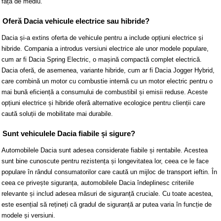
față de mediu.
Oferă Dacia vehicule electrice sau hibride?
Dacia și-a extins oferta de vehicule pentru a include opțiuni electrice și
hibride. Compania a introdus versiuni electrice ale unor modele populare,
cum ar fi Dacia Spring Electric, o mașină compactă complet electrică.
Dacia oferă, de asemenea, variante hibride, cum ar fi Dacia Jogger Hybrid,
care combină un motor cu combustie internă cu un motor electric pentru o
mai bună eficiență a consumului de combustibil și emisii reduse. Aceste
opțiuni electrice și hibride oferă alternative ecologice pentru clienții care
caută soluții de mobilitate mai durabile.
Sunt vehiculele Dacia fiabile și sigure?
Automobilele Dacia sunt adesea considerate fiabile și rentabile. Acestea
sunt bine cunoscute pentru rezistența și longevitatea lor, ceea ce le face
populare în rândul consumatorilor care caută un mijloc de transport ieftin. În
ceea ce privește siguranța, automobilele Dacia îndeplinesc criteriile
relevante și includ adesea măsuri de siguranță cruciale. Cu toate acestea,
este esențial să rețineți că gradul de siguranță ar putea varia în funcție de
modele și versiuni.