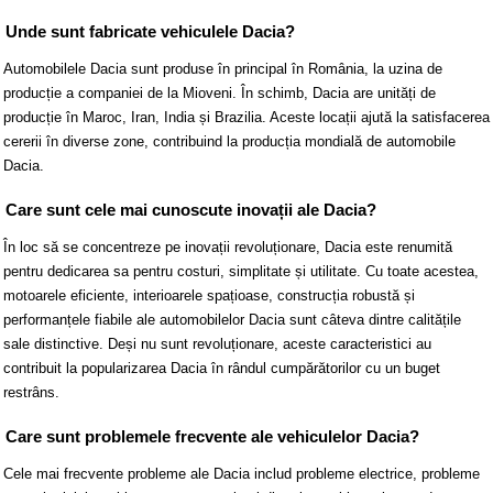
Unde sunt fabricate vehiculele Dacia?
Automobilele Dacia sunt produse în principal în România, la uzina de
producție a companiei de la Mioveni. În schimb, Dacia are unități de
producție în Maroc, Iran, India și Brazilia. Aceste locații ajută la satisfacerea
cererii în diverse zone, contribuind la producția mondială de automobile
Dacia.
Care sunt cele mai cunoscute inovații ale Dacia?
În loc să se concentreze pe inovații revoluționare, Dacia este renumită
pentru dedicarea sa pentru costuri, simplitate și utilitate. Cu toate acestea,
motoarele eficiente, interioarele spațioase, construcția robustă și
performanțele fiabile ale automobilelor Dacia sunt câteva dintre calitățile
sale distinctive. Deși nu sunt revoluționare, aceste caracteristici au
contribuit la popularizarea Dacia în rândul cumpărătorilor cu un buget
restrâns.
Care sunt problemele frecvente ale vehiculelor Dacia?
Cele mai frecvente probleme ale Dacia includ probleme electrice, probleme