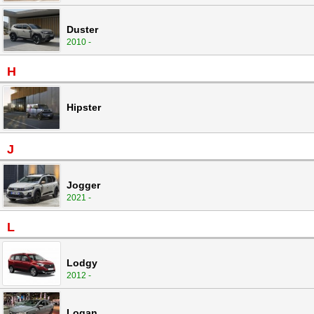
Duster
2010 -
H
Hipster
J
Jogger
2021 -
L
Lodgy
2012 -
Logan