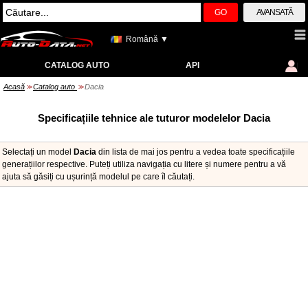
GO
AVANSATĂ
Română ▼
CATALOG AUTO
API
Acasă
Catalog auto
Dacia
>>
>>
Specificațiile tehnice ale tuturor modelelor Dacia
Selectați un model
Dacia
din lista de mai jos pentru a vedea toate specificațiile
generațiilor respective. Puteți utiliza navigația cu litere și numere pentru a vă
ajuta să găsiți cu ușurință modelul pe care îl căutați.