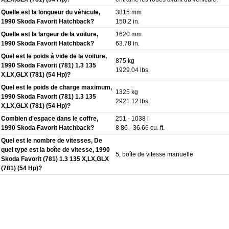
Quelle est la longueur du véhicule,
3815 mm
1990 Skoda Favorit Hatchback?
150.2 in.
Quelle est la largeur de la voiture,
1620 mm
1990 Skoda Favorit Hatchback?
63.78 in.
Quel est le poids à vide de la voiture,
875 kg
1990 Skoda Favorit (781) 1.3 135
1929.04 lbs.
X,LX,GLX (781) (54 Hp)?
Quel est le poids de charge maximum,
1325 kg
1990 Skoda Favorit (781) 1.3 135
2921.12 lbs.
X,LX,GLX (781) (54 Hp)?
Combien d'espace dans le coffre,
251 - 1038 l
1990 Skoda Favorit Hatchback?
8.86 - 36.66 cu. ft.
Quel est le nombre de vitesses, De
quel type est la boîte de vitesse, 1990
5, boîte de vitesse manuelle
Skoda Favorit (781) 1.3 135 X,LX,GLX
(781) (54 Hp)?