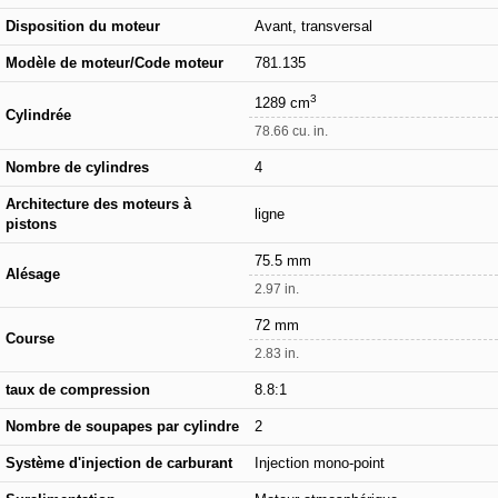
Disposition du moteur
Avant, transversal
Modèle de moteur/Code moteur
781.135
3
1289 cm
Cylindrée
78.66 cu. in.
Nombre de cylindres
4
Architecture des moteurs à
ligne
pistons
75.5 mm
Alésage
2.97 in.
72 mm
Course
2.83 in.
taux de compression
8.8:1
Nombre de soupapes par cylindre
2
Système d'injection de carburant
Injection mono-point