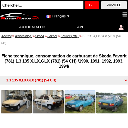
GO
AVANCÉE
Français ▼
AUTOCATALOG
API
Accueil
Autocatalog
Skoda
Favorit
Favorit (781)
1.3 135 X,LX,GLX (781) (54
>>
>>
>>
>>
>>
CH)
Fiche technique, consommation de carburant de Skoda Favorit
(781) 1.3 135 X,LX,GLX (781) (54 CH) /1990, 1991, 1992, 1993,
1994/