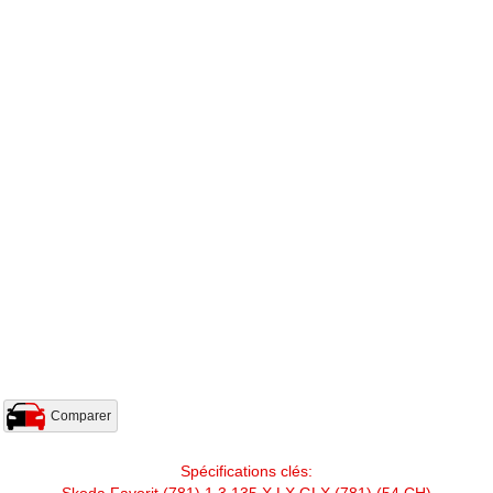
Comparer
Spécifications clés:
Skoda Favorit (781) 1.3 135 X,LX,GLX (781) (54 CH)