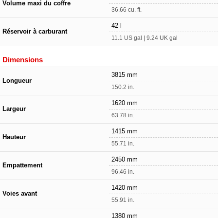
Volume maxi du coffre
36.66 cu. ft.
42 l
Réservoir à carburant
11.1 US gal | 9.24 UK gal
Dimensions
3815 mm
Longueur
150.2 in.
1620 mm
Largeur
63.78 in.
1415 mm
Hauteur
55.71 in.
2450 mm
Empattement
96.46 in.
1420 mm
Voies avant
55.91 in.
1380 mm