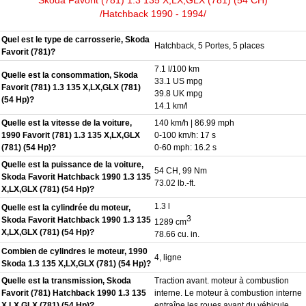
/Hatchback 1990 - 1994/
Quel est le type de carrosserie, Skoda
Hatchback, 5 Portes, 5 places
Favorit (781)?
7.1 l/100 km
Quelle est la consommation, Skoda
33.1 US mpg
Favorit (781) 1.3 135 X,LX,GLX (781)
39.8 UK mpg
(54 Hp)?
14.1 km/l
Quelle est la vitesse de la voiture,
140 km/h | 86.99 mph
1990 Favorit (781) 1.3 135 X,LX,GLX
0-100 km/h: 17 s
(781) (54 Hp)?
0-60 mph: 16.2 s
Quelle est la puissance de la voiture,
54 CH, 99 Nm
Skoda Favorit Hatchback 1990 1.3 135
73.02 lb.-ft.
X,LX,GLX (781) (54 Hp)?
1.3 l
Quelle est la cylindrée du moteur,
3
Skoda Favorit Hatchback 1990 1.3 135
1289 cm
X,LX,GLX (781) (54 Hp)?
78.66 cu. in.
Combien de cylindres le moteur, 1990
4, ligne
Skoda 1.3 135 X,LX,GLX (781) (54 Hp)?
Quelle est la transmission, Skoda
Traction avant. moteur à combustion
Favorit (781) Hatchback 1990 1.3 135
interne. Le moteur à combustion interne
X,LX,GLX (781) (54 Hp)?
entraîne les roues avant du véhicule.