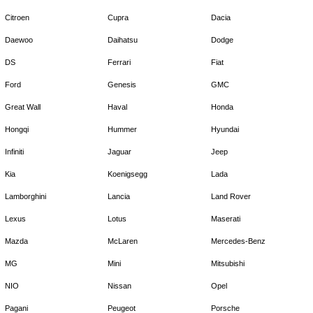
Citroen
Cupra
Dacia
Daewoo
Daihatsu
Dodge
DS
Ferrari
Fiat
Ford
Genesis
GMC
Great Wall
Haval
Honda
Hongqi
Hummer
Hyundai
Infiniti
Jaguar
Jeep
Kia
Koenigsegg
Lada
Lamborghini
Lancia
Land Rover
Lexus
Lotus
Maserati
Mazda
McLaren
Mercedes-Benz
MG
Mini
Mitsubishi
NIO
Nissan
Opel
Pagani
Peugeot
Porsche