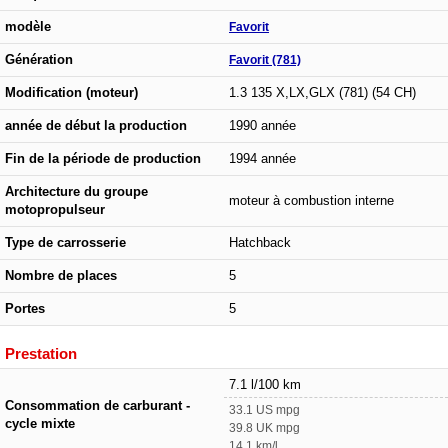
modèle
Favorit
Génération
Favorit (781)
Modification (moteur)
1.3 135 X,LX,GLX (781) (54 CH)
année de début la production
1990 année
Fin de la période de production
1994 année
Architecture du groupe
moteur à combustion interne
motopropulseur
Type de carrosserie
Hatchback
Nombre de places
5
Portes
5
Prestation
7.1 l/100 km
Consommation de carburant -
33.1 US mpg
cycle mixte
39.8 UK mpg
14.1 km/l