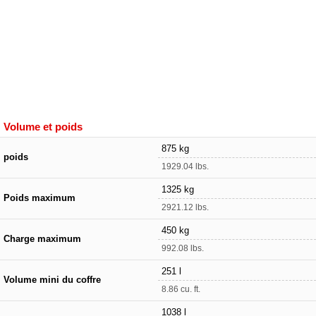
Volume et poids
875 kg
poids
1929.04 lbs.
1325 kg
Poids maximum
2921.12 lbs.
450 kg
Charge maximum
992.08 lbs.
251 l
Volume mini du coffre
8.86 cu. ft.
1038 l