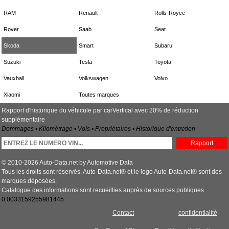
RAM
Renault
Rolls-Royce
Rover
Saab
Seat
Skoda
Smart
Subaru
Suzuki
Tesla
Toyota
Vauxhall
Volkswagen
Volvo
Xiaomi
Toutes marques
Rapport d'historique du véhicule par carVertical avec 20% de réduction
supplémentaire
Dommages • Kilométrage • Vols • Propriétaires • Historique d'entretien
Rapport
© 2010-2026 Auto-Data.net by Automotive Data
Tous les droits sont réservés. Auto-Data.net® et le logo Auto-Data.net® sont des
marques déposées.
Catalogue des informations sont recueillies auprès de sources publiques
0.0033159255981445
Contact
confidentialité