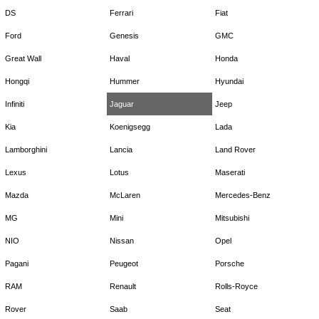
DS
Ferrari
Fiat
Ford
Genesis
GMC
Great Wall
Haval
Honda
Hongqi
Hummer
Hyundai
Infiniti
Jaguar
Jeep
Kia
Koenigsegg
Lada
Lamborghini
Lancia
Land Rover
Lexus
Lotus
Maserati
Mazda
McLaren
Mercedes-Benz
MG
Mini
Mitsubishi
NIO
Nissan
Opel
Pagani
Peugeot
Porsche
RAM
Renault
Rolls-Royce
Rover
Saab
Seat