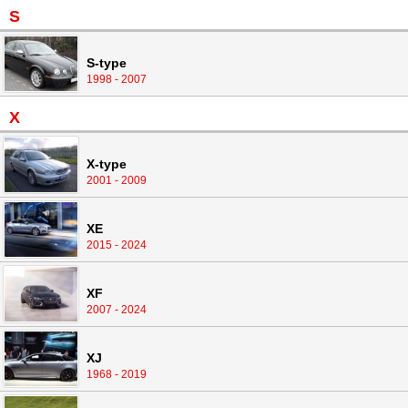
S
S-type
1998 - 2007
X
X-type
2001 - 2009
XE
2015 - 2024
XF
2007 - 2024
XJ
1968 - 2019