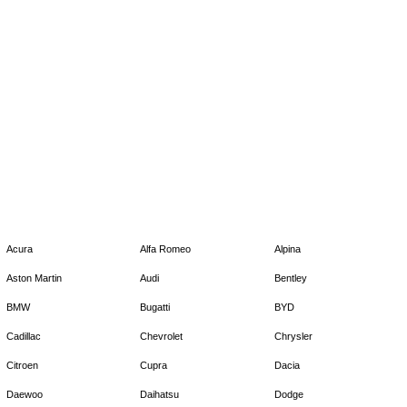
Acura
Alfa Romeo
Alpina
Aston Martin
Audi
Bentley
BMW
Bugatti
BYD
Cadillac
Chevrolet
Chrysler
Citroen
Cupra
Dacia
Daewoo
Daihatsu
Dodge