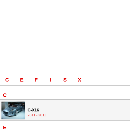
C
E
F
I
S
X
C
C-X16
2011 - 2011
E