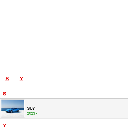
S
Y
S
SU7
2023 -
Y