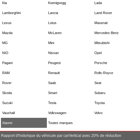
Kia
Koenigsegg
Lada
Lamborghini
Lancia
Land Rover
Lexus
Lotus
Maserati
Mazda
McLaren
Mercedes-Benz
MG
Mini
Mitsubishi
NIO
Nissan
Opel
Pagani
Peugeot
Porsche
RAM
Renault
Rolls-Royce
Rover
Saab
Seat
Skoda
Smart
Subaru
Suzuki
Tesla
Toyota
Vauxhall
Volkswagen
Volvo
Xiaomi
Toutes marques
Rapport d'historique du véhicule par carVertical avec 20% de réduction