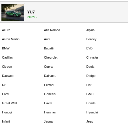
YU7
2025 -
Acura
Alfa Romeo
Alpina
Aston Martin
Audi
Bentley
BMW
Bugatti
BYD
Cadillac
Chevrolet
Chrysler
Citroen
Cupra
Dacia
Daewoo
Daihatsu
Dodge
DS
Ferrari
Fiat
Ford
Genesis
GMC
Great Wall
Haval
Honda
Hongqi
Hummer
Hyundai
Infiniti
Jaguar
Jeep