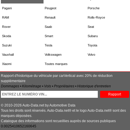
Pagani
Peugeot
Porsche
RAM
Renault
Rolls-Royce
Rover
Saab
Seat
Skoda
Smart
Subaru
Suzuki
Tesla
Toyota
Vauxhall
Volkswagen
Volvo
Xiaomi
Toutes marques
Rapport d'historique du véhicule par carVertical avec 20% de réduction
supplémentaire
Dommages • Kilométrage • Vols • Propriétaires • Historique d'entretien
Rapport
© 2010-2026 Auto-Data.net by Automotive Data
Tous les droits sont réservés. Auto-Data.net® et le logo Auto-Data.net® sont des
marques déposées.
Catalogue des informations sont recueillies auprès de sources publiques
0.0025410652160645