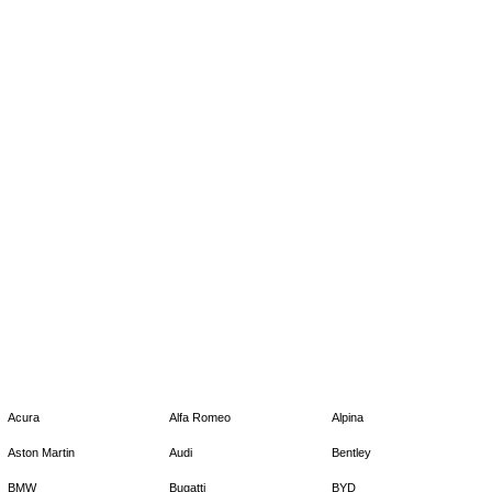
Acura
Alfa Romeo
Alpina
Aston Martin
Audi
Bentley
BMW
Bugatti
BYD