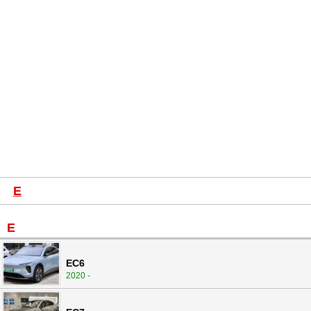
E
E
EC6
2020 -