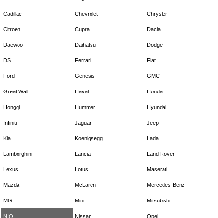
Cadillac
Chevrolet
Chrysler
Citroen
Cupra
Dacia
Daewoo
Daihatsu
Dodge
DS
Ferrari
Fiat
Ford
Genesis
GMC
Great Wall
Haval
Honda
Hongqi
Hummer
Hyundai
Infiniti
Jaguar
Jeep
Kia
Koenigsegg
Lada
Lamborghini
Lancia
Land Rover
Lexus
Lotus
Maserati
Mazda
McLaren
Mercedes-Benz
MG
Mini
Mitsubishi
NIO
Nissan
Opel