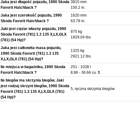
Jaka jest długość pojazdu, 1990 Skoda
3815 mm
Favorit Hatchback ?
150.2 in.
Jaka jest szerokość pojazdu, 1990
1620 mm
Skoda Favorit Hatchback ?
63.78 in.
Jaki jest ciężar własny pojazdu, 1990
875 kg
Skoda Favorit (781) 1.3 135 X,LX,GLX
1929.04 lbs.
(781) (54 Hp)?
Jaka jest całkowita masa pojazdu,
1325 kg
1990 Skoda Favorit (781) 1.3 135
2921.12 lbs.
X,LX,GLX (781) (54 Hp)?
Ile miejsca w bagażniku, 1990 Skoda
251 - 1038 l
Favorit Hatchback ?
8.86 - 36.66 cu. ft.
Ile biegów ma skrzynia biegów, Jaki
jest rodzaj skrzyni biegów, 1990 Skoda
5, ręczna skrzynia biegów
Favorit (781) 1.3 135 X,LX,GLX (781)
(54 Hp)?