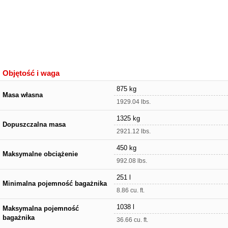
Objętość i waga
875 kg
Masa własna
1929.04 lbs.
1325 kg
Dopuszczalna masa
2921.12 lbs.
450 kg
Maksymalne obciążenie
992.08 lbs.
251 l
Minimalna pojemność bagażnika
8.86 cu. ft.
1038 l
Maksymalna pojemność
bagażnika
36.66 cu. ft.