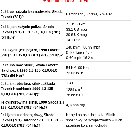
/Hatchback 1990 - 1994/
Jakiego rodzaju jest nadwozie, Skoda
Hatchback , 5 drzwi, 5 miejsc
Favorit (781)?
7.1 l/100 km
Jakie jest zużycie paliwa, Skoda
33.1 US mpg
Favorit (781) 1.3 135 X,LX,GLX (781)
39.8 UK mpg
(54 Hp)?
14.1 km/l
140 km/h | 86.99 mph
Jak szybki jest pojazd, 1990 Favorit
0-100 km/h: 17 s
(781) 1.3 135 X,LX,GLX (781) (54 Hp)?
0-60 mph: 16.2 s
Jaką ma moc silnik, Skoda Favorit
54 KM, 99 Nm
Hatchback 1990 1.3 135 X,LX,GLX
73.02 lb.-ft.
(781) (54 Hp)?
1.3 l
Jaka jest objętość silnika, Skoda
3
Favorit Hatchback 1990 1.3 135
1289 cm
X,LX,GLX (781) (54 Hp)?
78.66 cu. in.
Ile cylindrów ma silnik, 1990 Skoda 1.3
4, Rzędowy
135 X,LX,GLX (781) (54 Hp)?
Jaki jest układ napędowy, Skoda
Napęd na przednie koła. Silnik
Favorit (781) Hatchback 1990 1.3 135
spalinowy. SSW wprowadza w ruch
X,LX,GLX (781) (54 Hp)?
przednie koła samochodu.