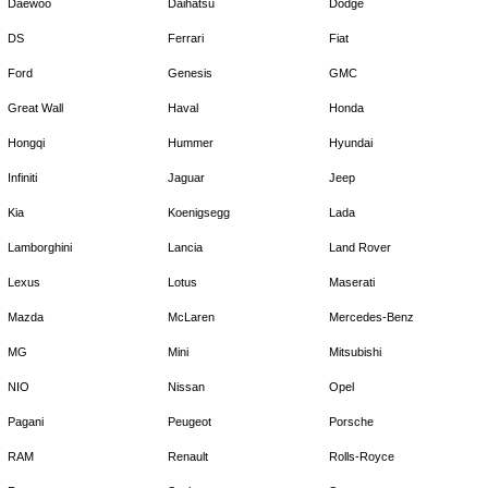
Daewoo
Daihatsu
Dodge
DS
Ferrari
Fiat
Ford
Genesis
GMC
Great Wall
Haval
Honda
Hongqi
Hummer
Hyundai
Infiniti
Jaguar
Jeep
Kia
Koenigsegg
Lada
Lamborghini
Lancia
Land Rover
Lexus
Lotus
Maserati
Mazda
McLaren
Mercedes-Benz
MG
Mini
Mitsubishi
NIO
Nissan
Opel
Pagani
Peugeot
Porsche
RAM
Renault
Rolls-Royce