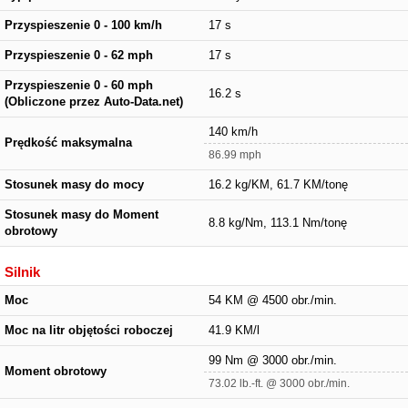
Przyspieszenie 0 - 100 km/h
17 s
Przyspieszenie 0 - 62 mph
17 s
Przyspieszenie 0 - 60 mph
16.2 s
(Obliczone przez Auto-Data.net)
140 km/h
Prędkość maksymalna
86.99 mph
Stosunek masy do mocy
16.2 kg/KM, 61.7 KM/tonę
Stosunek masy do Moment
8.8 kg/Nm, 113.1 Nm/tonę
obrotowy
Silnik
Moc
54 KM @ 4500 obr./min.
Moc na litr objętości roboczej
41.9 KM/l
99 Nm @ 3000 obr./min.
Moment obrotowy
73.02 lb.-ft. @ 3000 obr./min.