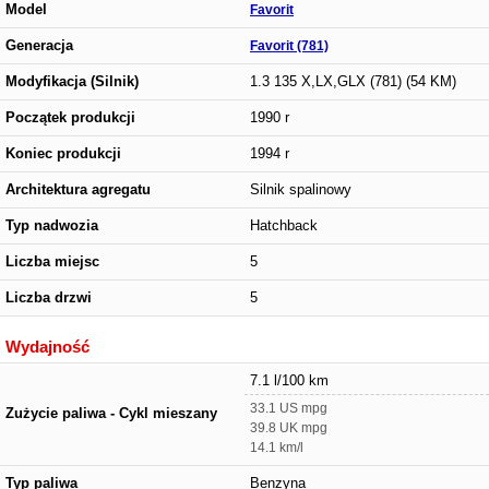
Model
Favorit
Generacja
Favorit (781)
Modyfikacja (Silnik)
1.3 135 X,LX,GLX (781) (54 KM)
Początek produkcji
1990 r
Koniec produkcji
1994 r
Architektura agregatu
Silnik spalinowy
Typ nadwozia
Hatchback
Liczba miejsc
5
Liczba drzwi
5
Wydajność
7.1 l/100 km
33.1 US mpg
Zużycie paliwa - Cykl mieszany
39.8 UK mpg
14.1 km/l
Typ paliwa
Benzyna