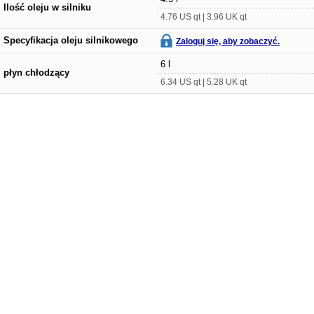
Ilość oleju w silniku
4.76 US qt | 3.96 UK qt
Specyfikacja oleju silnikowego
Zaloguj się, aby zobaczyć.
6 l
płyn chłodzący
6.34 US qt | 5.28 UK qt