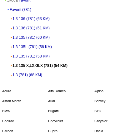
Skoda
Favorit
Favorit (781)
1.3 136 (781) (63 KM)
1.3 136 (781) (61 KM)
1.3 135 (781) (60 KM)
1.3 135L (781) (58 KM)
1.3 135 (781) (58 KM)
1.3 135 X,LX,GLX (781) (54 KM)
1.3 (781) (68 KM)
Acura
Alfa Romeo
Alpina
Aston Martin
Audi
Bentley
BMW
Bugatti
BYD
Cadillac
Chevrolet
Chrysler
Citroen
Cupra
Dacia