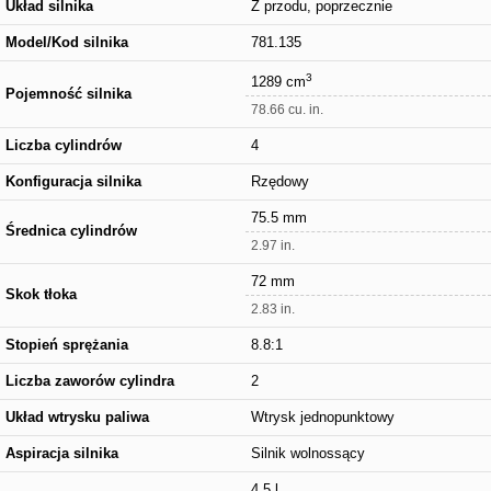
Układ silnika
Z przodu, poprzecznie
Model/Kod silnika
781.135
3
1289 cm
Pojemność silnika
78.66 cu. in.
Liczba cylindrów
4
Konfiguracja silnika
Rzędowy
75.5 mm
Średnica cylindrów
2.97 in.
72 mm
Skok tłoka
2.83 in.
Stopień sprężania
8.8:1
Liczba zaworów cylindra
2
Układ wtrysku paliwa
Wtrysk jednopunktowy
Aspiracja silnika
Silnik wolnossący
4.5 l