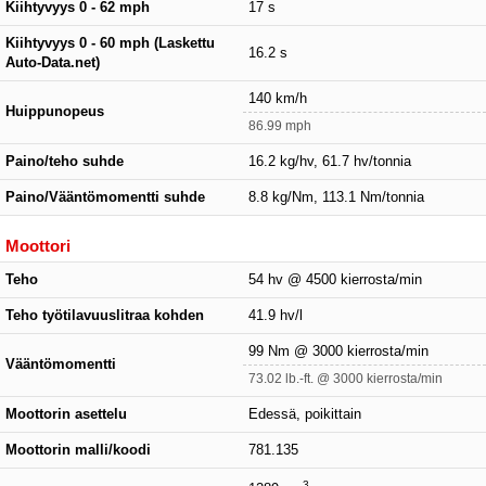
Kiihtyvyys 0 - 62 mph
17 s
Kiihtyvyys 0 - 60 mph (Laskettu
16.2 s
Auto-Data.net)
140 km/h
Huippunopeus
86.99 mph
Paino/teho suhde
16.2 kg/hv, 61.7 hv/tonnia
Paino/Vääntömomentti suhde
8.8 kg/Nm, 113.1 Nm/tonnia
Moottori
Teho
54 hv @ 4500 kierrosta/min
Teho työtilavuuslitraa kohden
41.9 hv/l
99 Nm @ 3000 kierrosta/min
Vääntömomentti
73.02 lb.-ft. @ 3000 kierrosta/min
Moottorin asettelu
Edessä, poikittain
Moottorin malli/koodi
781.135
3