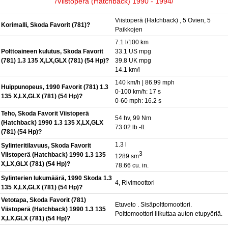
/Viistoperä (Hatchback) 1990 - 1994/
Viistoperä (Hatchback) , 5 Ovien, 5
Korimalli, Skoda Favorit (781)?
Paikkojen
7.1 l/100 km
Polttoaineen kulutus, Skoda Favorit
33.1 US mpg
(781) 1.3 135 X,LX,GLX (781) (54 Hp)?
39.8 UK mpg
14.1 km/l
140 km/h | 86.99 mph
Huippunopeus, 1990 Favorit (781) 1.3
0-100 km/h: 17 s
135 X,LX,GLX (781) (54 Hp)?
0-60 mph: 16.2 s
Teho, Skoda Favorit Viistoperä
54 hv, 99 Nm
(Hatchback) 1990 1.3 135 X,LX,GLX
73.02 lb.-ft.
(781) (54 Hp)?
1.3 l
Sylinteritilavuus, Skoda Favorit
3
Viistoperä (Hatchback) 1990 1.3 135
1289 sm
X,LX,GLX (781) (54 Hp)?
78.66 cu. in.
Sylinterien lukumäärä, 1990 Skoda 1.3
4, Rivimoottori
135 X,LX,GLX (781) (54 Hp)?
Vetotapa, Skoda Favorit (781)
Etuveto . Sisäpolttomoottori.
Viistoperä (Hatchback) 1990 1.3 135
Polttomoottori liikuttaa auton etupyöriä.
X,LX,GLX (781) (54 Hp)?