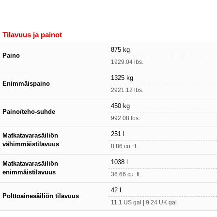
Tilavuus ja painot
875 kg
Paino
1929.04 lbs.
1325 kg
Enimmäispaino
2921.12 lbs.
450 kg
Paino/teho-suhde
992.08 lbs.
251 l
Matkatavarasäiliön
vähimmäistilavuus
8.86 cu. ft.
1038 l
Matkatavarasäiliön
enimmäistilavuus
36.66 cu. ft.
42 l
Polttoainesäiliön tilavuus
11.1 US gal | 9.24 UK gal