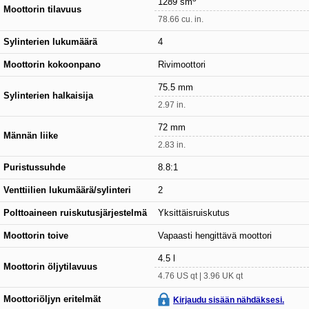
1289 sm
Moottorin tilavuus
78.66 cu. in.
Sylinterien lukumäärä
4
Moottorin kokoonpano
Rivimoottori
75.5 mm
Sylinterien halkaisija
2.97 in.
72 mm
Männän liike
2.83 in.
Puristussuhde
8.8:1
Venttiilien lukumäärä/sylinteri
2
Polttoaineen ruiskutusjärjestelmä
Yksittäisruiskutus
Moottorin toive
Vapaasti hengittävä moottori
4.5 l
Moottorin öljytilavuus
4.76 US qt | 3.96 UK qt
Moottoriöljyn eritelmät
Kirjaudu sisään nähdäksesi.