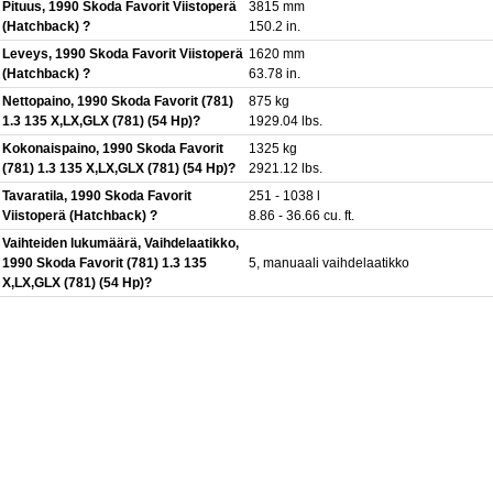
Pituus, 1990 Skoda Favorit Viistoperä
3815 mm
(Hatchback) ?
150.2 in.
Leveys, 1990 Skoda Favorit Viistoperä
1620 mm
(Hatchback) ?
63.78 in.
Nettopaino, 1990 Skoda Favorit (781)
875 kg
1.3 135 X,LX,GLX (781) (54 Hp)?
1929.04 lbs.
Kokonaispaino, 1990 Skoda Favorit
1325 kg
(781) 1.3 135 X,LX,GLX (781) (54 Hp)?
2921.12 lbs.
Tavaratila, 1990 Skoda Favorit
251 - 1038 l
Viistoperä (Hatchback) ?
8.86 - 36.66 cu. ft.
Vaihteiden lukumäärä, Vaihdelaatikko,
1990 Skoda Favorit (781) 1.3 135
5, manuaali vaihdelaatikko
X,LX,GLX (781) (54 Hp)?