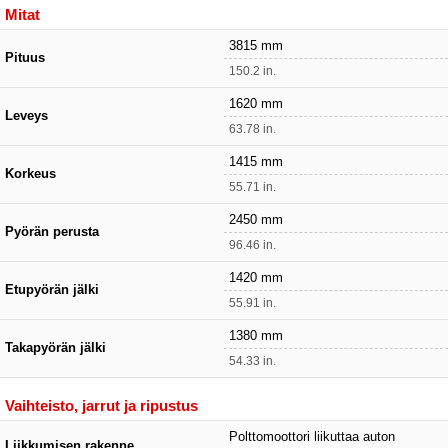
Mitat
3815 mm
Pituus
150.2 in.
1620 mm
Leveys
63.78 in.
1415 mm
Korkeus
55.71 in.
2450 mm
Pyörän perusta
96.46 in.
1420 mm
Etupyörän jälki
55.91 in.
1380 mm
Takapyörän jälki
54.33 in.
Vaihteisto, jarrut ja ripustus
Polttomoottori liikuttaa auton
Liikkumisen rakenne