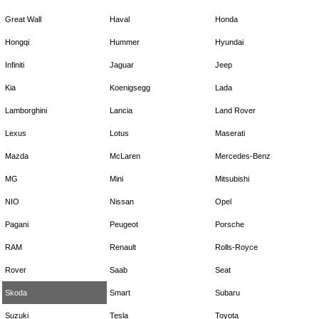
Great Wall
Haval
Honda
Hongqi
Hummer
Hyundai
Infiniti
Jaguar
Jeep
Kia
Koenigsegg
Lada
Lamborghini
Lancia
Land Rover
Lexus
Lotus
Maserati
Mazda
McLaren
Mercedes-Benz
MG
Mini
Mitsubishi
NIO
Nissan
Opel
Pagani
Peugeot
Porsche
RAM
Renault
Rolls-Royce
Rover
Saab
Seat
Skoda
Smart
Subaru
Suzuki
Tesla
Toyota