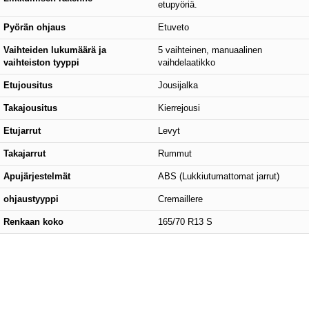
etupyöriä.
Pyörän ohjaus
Etuveto
Vaihteiden lukumäärä ja
5 vaihteinen, manuaalinen
vaihteiston tyyppi
vaihdelaatikko
Etujousitus
Jousijalka
Takajousitus
Kierrejousi
Etujarrut
Levyt
Takajarrut
Rummut
Apujärjestelmät
ABS (Lukkiutumattomat jarrut)
ohjaustyyppi
Cremaillere
Renkaan koko
165/70 R13 S