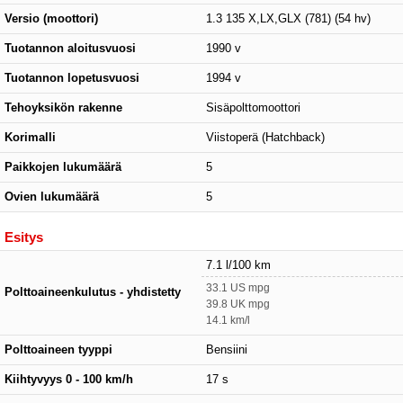
Versio (moottori)
1.3 135 X,LX,GLX (781) (54 hv)
Tuotannon aloitusvuosi
1990 v
Tuotannon lopetusvuosi
1994 v
Tehoyksikön rakenne
Sisäpolttomoottori
Korimalli
Viistoperä (Hatchback)
Paikkojen lukumäärä
5
Ovien lukumäärä
5
Esitys
7.1 l/100 km
33.1 US mpg
Polttoaineenkulutus - yhdistetty
39.8 UK mpg
14.1 km/l
Polttoaineen tyyppi
Bensiini
Kiihtyvyys 0 - 100 km/h
17 s