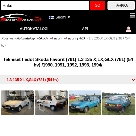
GO
TARKKA
Suomi ▼
AUTOKATALOGI
API
Kotisivu
Autokatalogi
Skoda
Favorit
Favorit (781)
1.3 135 X,LX,GLX (781) (54
>>
>>
>>
>>
>>
hv)
Tekniset tiedot Skoda Favorit (781) 1.3 135 X,LX,GLX (781) (54
hv) /1990, 1991, 1992, 1993, 1994/