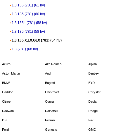
1.3 136 (781) (61 hv)
1.3 135 (781) (60 hv)
1.3 135L (781) (58 hv)
1.3 135 (781) (58 hv)
1.3 135 X,LX,GLX (781) (54 hv)
1.3 (781) (68 hv)
Acura
Alfa Romeo
Alpina
Aston Martin
Audi
Bentley
BMW
Bugatti
BYD
Cadillac
Chevrolet
Chrysler
Citroen
Cupra
Dacia
Daewoo
Daihatsu
Dodge
DS
Ferrari
Fiat
Ford
Genesis
GMC