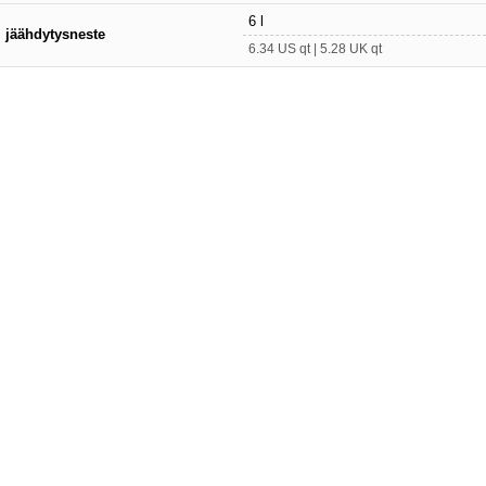
6 l
jäähdytysneste
6.34 US qt | 5.28 UK qt