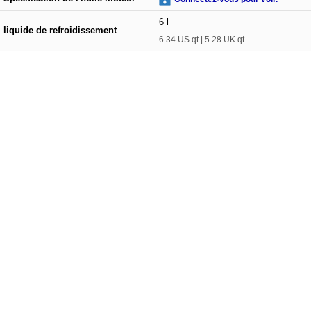
6 l
liquide de refroidissement
6.34 US qt | 5.28 UK qt