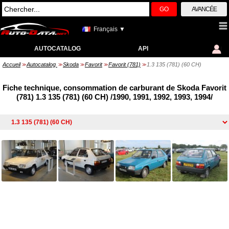
GO
AVANCÉE
Français ▼
AUTOCATALOG
API
Accueil
Autocatalog
Skoda
Favorit
Favorit (781)
1.3 135 (781) (60 CH)
>>
>>
>>
>>
>>
Fiche technique, consommation de carburant de Skoda Favorit
(781) 1.3 135 (781) (60 CH) /1990, 1991, 1992, 1993, 1994/