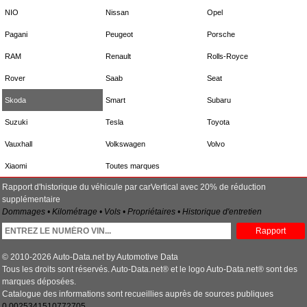
NIO
Nissan
Opel
Pagani
Peugeot
Porsche
RAM
Renault
Rolls-Royce
Rover
Saab
Seat
Skoda
Smart
Subaru
Suzuki
Tesla
Toyota
Vauxhall
Volkswagen
Volvo
Xiaomi
Toutes marques
Rapport d'historique du véhicule par carVertical avec 20% de réduction
supplémentaire
Dommages • Kilométrage • Vols • Propriétaires • Historique d'entretien
Rapport
© 2010-2026 Auto-Data.net by Automotive Data
Tous les droits sont réservés. Auto-Data.net® et le logo Auto-Data.net® sont des
marques déposées.
Catalogue des informations sont recueillies auprès de sources publiques
0.0025341510772705