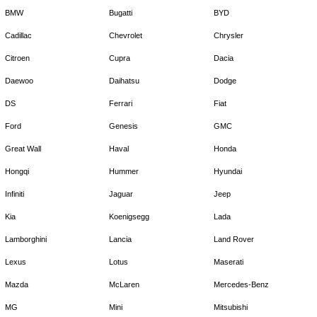
BMW
Bugatti
BYD
Cadillac
Chevrolet
Chrysler
Citroen
Cupra
Dacia
Daewoo
Daihatsu
Dodge
DS
Ferrari
Fiat
Ford
Genesis
GMC
Great Wall
Haval
Honda
Hongqi
Hummer
Hyundai
Infiniti
Jaguar
Jeep
Kia
Koenigsegg
Lada
Lamborghini
Lancia
Land Rover
Lexus
Lotus
Maserati
Mazda
McLaren
Mercedes-Benz
MG
Mini
Mitsubishi