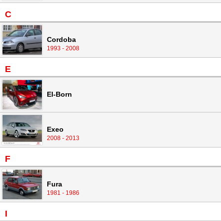
C
Cordoba
1993 - 2008
E
El-Born
Exeo
2008 - 2013
F
Fura
1981 - 1986
I