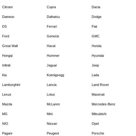
Citroen
Cupra
Dacia
Daewoo
Daihatsu
Dodge
DS
Ferrari
Fiat
Ford
Genesis
GMC
Great Wall
Haval
Honda
Hongqi
Hummer
Hyundai
Infiniti
Jaguar
Jeep
Kia
Koenigsegg
Lada
Lamborghini
Lancia
Land Rover
Lexus
Lotus
Maserati
Mazda
McLaren
Mercedes-Benz
MG
Mini
Mitsubishi
NIO
Nissan
Opel
Pagani
Peugeot
Porsche