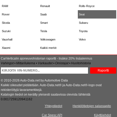
RAM
Renault
Rolls-Royce
Rover
Saab
Seat
Skoda
Smart
Subaru
Suzuki
Tesla
Toyota
Vauxhall
Volkswagen
Volvo
Xiaomi
Kaikki merkit
CarVerticalin ajoneuvohistorian raportti - lisäksi 20% lisäalennus
Vahingot • Mittarilukema • Varkaudet • Omistajat • Huoltohistoria
Raportti
© 2010-2026 Auto-Data.net by Automotive Data
Kaikki oikeudet pidätetään. Auto-Data.net® ja Auto-Data.net®-logo ovat
rekisteröityjä tavaramerkkejä.
Katalogin tiedot on kerätty yleisesti saatavissa olevista lähteistä
0.0017259120941162
Yhteystiedot
Henkilötietojen salassapito
Car Spesc API
Käyttöehdot