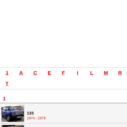
1
A
C
E
F
I
L
M
R
T
1
133
1974 - 1979