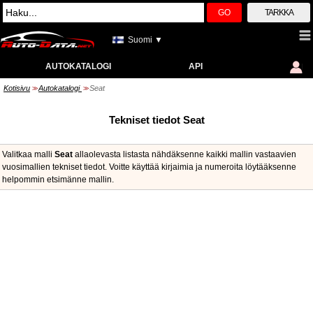
GO
TARKKA
Suomi ▼
AUTOKATALOGI
API
Kotisivu
Autokatalogi
Seat
>>
>>
Tekniset tiedot Seat
Valitkaa malli
Seat
allaolevasta listasta nähdäksenne kaikki mallin vastaavien
vuosimallien tekniset tiedot. Voitte käyttää kirjaimia ja numeroita löytääksenne
helpommin etsimänne mallin.