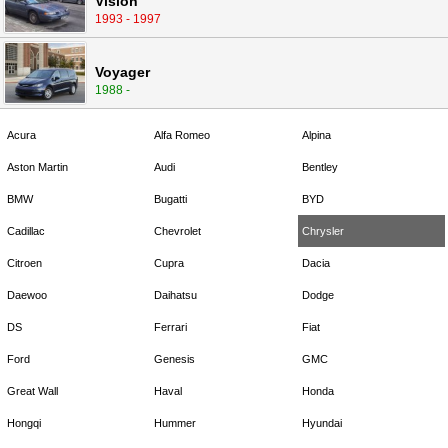
Vision
1993 - 1997
Voyager
1988 -
Acura
Alfa Romeo
Alpina
Aston Martin
Audi
Bentley
BMW
Bugatti
BYD
Cadillac
Chevrolet
Chrysler
Citroen
Cupra
Dacia
Daewoo
Daihatsu
Dodge
DS
Ferrari
Fiat
Ford
Genesis
GMC
Great Wall
Haval
Honda
Hongqi
Hummer
Hyundai