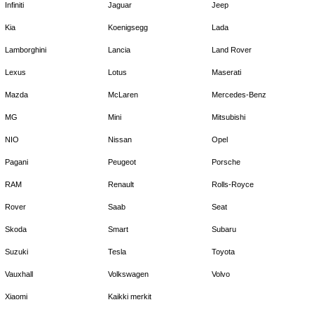
Infiniti
Jaguar
Jeep
Kia
Koenigsegg
Lada
Lamborghini
Lancia
Land Rover
Lexus
Lotus
Maserati
Mazda
McLaren
Mercedes-Benz
MG
Mini
Mitsubishi
NIO
Nissan
Opel
Pagani
Peugeot
Porsche
RAM
Renault
Rolls-Royce
Rover
Saab
Seat
Skoda
Smart
Subaru
Suzuki
Tesla
Toyota
Vauxhall
Volkswagen
Volvo
Xiaomi
Kaikki merkit