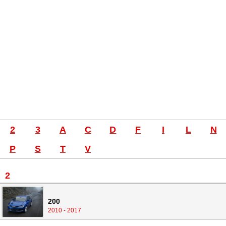
2
3
A
C
D
F
I
L
N
P
S
T
V
2
200
2010 - 2017