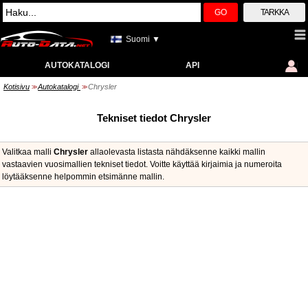
GO
TARKKA
Suomi ▼
AUTOKATALOGI
API
Kotisivu
Autokatalogi
Chrysler
>>
>>
Tekniset tiedot Chrysler
Valitkaa malli
Chrysler
allaolevasta listasta nähdäksenne kaikki mallin
vastaavien vuosimallien tekniset tiedot. Voitte käyttää kirjaimia ja numeroita
löytääksenne helpommin etsimänne mallin.