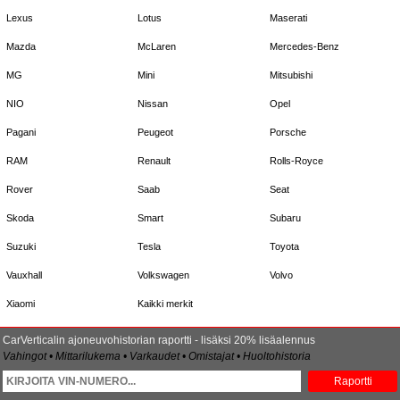
Lexus
Lotus
Maserati
Mazda
McLaren
Mercedes-Benz
MG
Mini
Mitsubishi
NIO
Nissan
Opel
Pagani
Peugeot
Porsche
RAM
Renault
Rolls-Royce
Rover
Saab
Seat
Skoda
Smart
Subaru
Suzuki
Tesla
Toyota
Vauxhall
Volkswagen
Volvo
Xiaomi
Kaikki merkit
CarVerticalin ajoneuvohistorian raportti - lisäksi 20% lisäalennus
Vahingot • Mittarilukema • Varkaudet • Omistajat • Huoltohistoria
Raportti