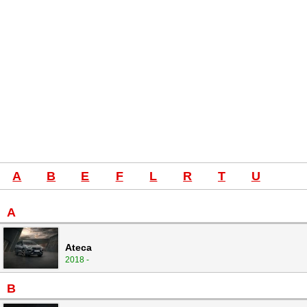
A
B
E
F
L
R
T
U
A
Ateca
2018 -
B