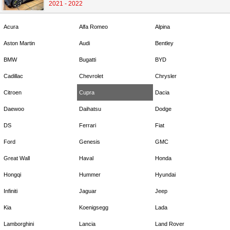
2021 - 2022
Acura
Alfa Romeo
Alpina
Aston Martin
Audi
Bentley
BMW
Bugatti
BYD
Cadillac
Chevrolet
Chrysler
Citroen
Cupra
Dacia
Daewoo
Daihatsu
Dodge
DS
Ferrari
Fiat
Ford
Genesis
GMC
Great Wall
Haval
Honda
Hongqi
Hummer
Hyundai
Infiniti
Jaguar
Jeep
Kia
Koenigsegg
Lada
Lamborghini
Lancia
Land Rover