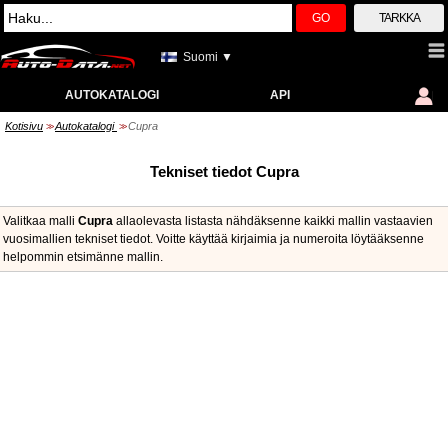
GO
TARKKA
Suomi ▼
AUTOKATALOGI
API
Kotisivu
Autokatalogi
Cupra
>>
>>
Tekniset tiedot Cupra
Valitkaa malli
Cupra
allaolevasta listasta nähdäksenne kaikki mallin vastaavien
vuosimallien tekniset tiedot. Voitte käyttää kirjaimia ja numeroita löytääksenne
helpommin etsimänne mallin.