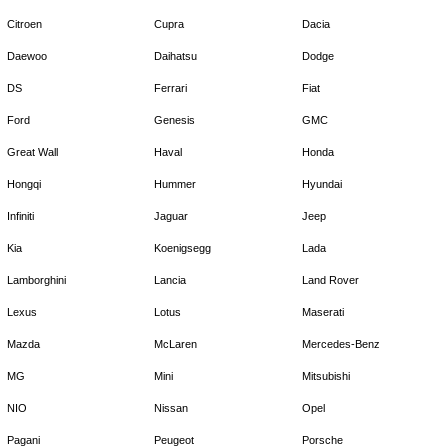
Citroen
Cupra
Dacia
Daewoo
Daihatsu
Dodge
DS
Ferrari
Fiat
Ford
Genesis
GMC
Great Wall
Haval
Honda
Hongqi
Hummer
Hyundai
Infiniti
Jaguar
Jeep
Kia
Koenigsegg
Lada
Lamborghini
Lancia
Land Rover
Lexus
Lotus
Maserati
Mazda
McLaren
Mercedes-Benz
MG
Mini
Mitsubishi
NIO
Nissan
Opel
Pagani
Peugeot
Porsche