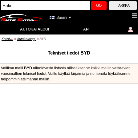
GO
TARKKA
Suomi ▼
AUTOKATALOGI
API
Kotisivu
Autokatalogi
BYD
>>
>>
Tekniset tiedot BYD
Valitkaa malli
BYD
allaolevasta listasta nähdäksenne kaikki mallin vastaavien
vuosimallien tekniset tiedot. Voitte käyttää kirjaimia ja numeroita löytääksenne
helpommin etsimänne mallin.