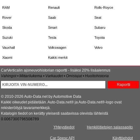
RAM
Renault
Rolls-Royce
Rover
Saab
Seat
Skoda
Smart
Subaru
Suzuki
Tesla
Toyota
Vauxhall
Volkswagen
Volvo
Xiaomi
Kaikki merkit
CarVerticalin ajoneuvohistorian raportti - lisäksi 20% lisäalennus
Vahingot • Mittarilukema • Varkaudet • Omistajat • Huoltohistoria
Raportti
© 2010-2026 Auto-Data.net by Automotive Data
Kaikki oikeudet pidätetään. Auto-Data.net® ja Auto-Data.net®-logo ovat
rekisteröityjä tavaramerkkejä.
Katalogin tiedot on kerätty yleisesti saatavissa olevista lähteistä
0.0067300796508789
Yhteystiedot
Henkilötietojen salassapito
Car Spesc API
Käyttöehdot