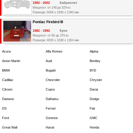
1992 - 2002
Кабриолет
Мощност: от 148 до 329 кс
Размери: 5004 x 1893 x 1340 мм
Pontiac Firebird III
1982 - 1992
Купе
Мощност: от 90 до 276 кс
Размери: 4833 x 1838 x 1264 мм
Acura
Alfa Romeo
Alpina
Aston Martin
Audi
Bentley
BMW
Bugatti
BYD
Cadillac
Chevrolet
Chrysler
Citroen
Cupra
Dacia
Daewoo
Daihatsu
Dodge
DS
Ferrari
Fiat
Ford
Genesis
GMC
Great Wall
Haval
Honda