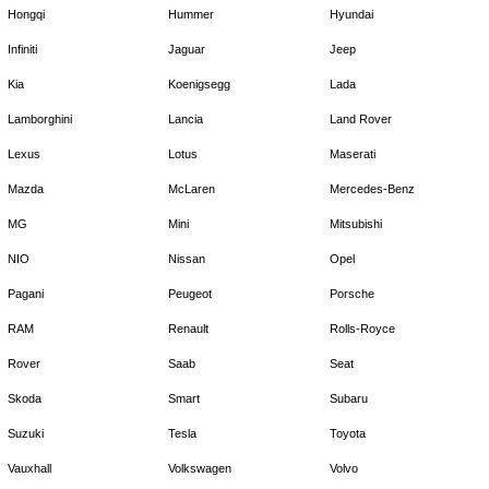
Hongqi
Hummer
Hyundai
Infiniti
Jaguar
Jeep
Kia
Koenigsegg
Lada
Lamborghini
Lancia
Land Rover
Lexus
Lotus
Maserati
Mazda
McLaren
Mercedes-Benz
MG
Mini
Mitsubishi
NIO
Nissan
Opel
Pagani
Peugeot
Porsche
RAM
Renault
Rolls-Royce
Rover
Saab
Seat
Skoda
Smart
Subaru
Suzuki
Tesla
Toyota
Vauxhall
Volkswagen
Volvo