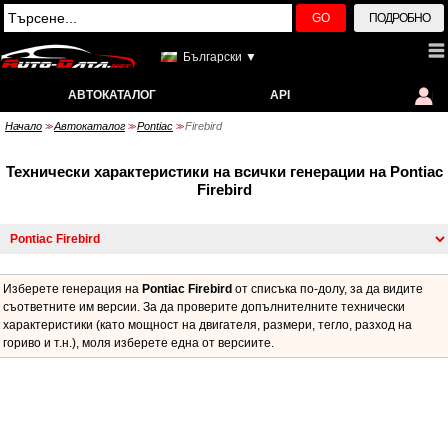
GO
ПОДРОБНО
Български ▼
АВТОКАТАЛОГ
API
Начало
Автокаталог
Pontiac
Firebird
>>
>>
>>
Технически характеристики на всички генерации на Pontiac
Firebird
Изберете генерация на
Pontiac Firebird
от списъка по-долу, за да видите
съответните им версии. За да проверите допълнителните технически
характеристики (като мощност на двигателя, размери, тегло, разход на
гориво и т.н.), моля изберете една от версиите.