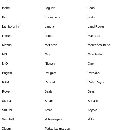
Infiniti
Jaguar
Jeep
Kia
Koenigsegg
Lada
Lamborghini
Lancia
Land Rover
Lexus
Lotus
Maserati
Mazda
McLaren
Mercedes-Benz
MG
Mini
Mitsubishi
NIO
Nissan
Opel
Pagani
Peugeot
Porsche
RAM
Renault
Rolls-Royce
Rover
Saab
Seat
Skoda
Smart
Subaru
Suzuki
Tesla
Toyota
Vauxhall
Volkswagen
Volvo
Xiaomi
Todas las marcas