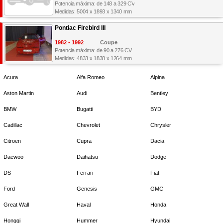
Potencia máxima: de 148 a 329 CV
Medidas: 5004 x 1893 x 1340 mm
Pontiac Firebird III
1982 - 1992
Coupe
Potencia máxima: de 90 a 276 CV
Medidas: 4833 x 1838 x 1264 mm
Acura
Alfa Romeo
Alpina
Aston Martin
Audi
Bentley
BMW
Bugatti
BYD
Cadillac
Chevrolet
Chrysler
Citroen
Cupra
Dacia
Daewoo
Daihatsu
Dodge
DS
Ferrari
Fiat
Ford
Genesis
GMC
Great Wall
Haval
Honda
Hongqi
Hummer
Hyundai