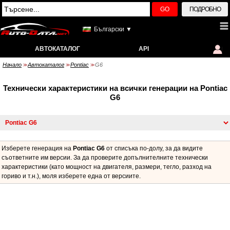
GO
ПОДРОБНО
Български ▼
АВТОКАТАЛОГ
API
Начало
Автокаталог
Pontiac
G6
>>
>>
>>
Технически характеристики на всички генерации на Pontiac
G6
Изберете генерация на
Pontiac G6
от списъка по-долу, за да видите
съответните им версии. За да проверите допълнителните технически
характеристики (като мощност на двигателя, размери, тегло, разход на
гориво и т.н.), моля изберете една от версиите.