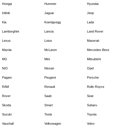
Hongqi
Hummer
Hyundai
Infiniti
Jaguar
Jeep
Kia
Koenigsegg
Lada
Lamborghini
Lancia
Land Rover
Lexus
Lotus
Maserati
Mazda
McLaren
Mercedes-Benz
MG
Mini
Mitsubishi
NIO
Nissan
Opel
Pagani
Peugeot
Porsche
RAM
Renault
Rolls-Royce
Rover
Saab
Seat
Skoda
Smart
Subaru
Suzuki
Tesla
Toyota
Vauxhall
Volkswagen
Volvo