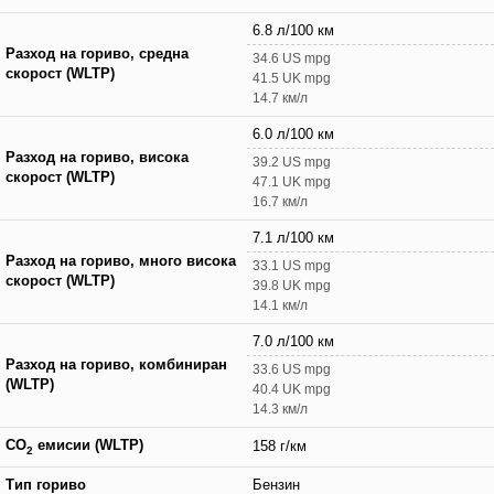
6.8 л/100 км
Разход на гориво, средна
34.6 US mpg
скорост (WLTP)
41.5 UK mpg
14.7 км/л
6.0 л/100 км
Разход на гориво, висока
39.2 US mpg
скорост (WLTP)
47.1 UK mpg
16.7 км/л
7.1 л/100 км
Разход на гориво, много висока
33.1 US mpg
скорост (WLTP)
39.8 UK mpg
14.1 км/л
7.0 л/100 км
Разход на гориво, комбиниран
33.6 US mpg
(WLTP)
40.4 UK mpg
14.3 км/л
CO
емисии (WLTP)
158 г/км
2
Тип гориво
Бензин