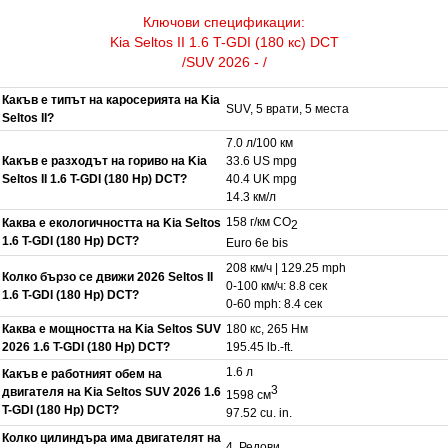
Ключови спецификации:
Kia Seltos II 1.6 T-GDI (180 кс) DCT
/SUV 2026 - /
Какъв е типът на каросерията на Kia
SUV, 5 врати, 5 места
Seltos II?
7.0 л/100 км
Какъв е разходът на гориво на Kia
33.6 US mpg
Seltos II 1.6 T-GDI (180 Hp) DCT?
40.4 UK mpg
14.3 км/л
158 г/км CO
Каква е екологичността на Kia Seltos
2
1.6 T-GDI (180 Hp) DCT?
Euro 6e bis
208 км/ч | 129.25 mph
Колко бързо се движи 2026 Seltos II
0-100 км/ч: 8.8 сек
1.6 T-GDI (180 Hp) DCT?
0-60 mph: 8.4 сек
Каква е мощността на Kia Seltos SUV
180 кс, 265 Нм
2026 1.6 T-GDI (180 Hp) DCT?
195.45 lb.-ft.
1.6 л
Какъв е работният обем на
3
двигателя на Kia Seltos SUV 2026 1.6
1598 см
T-GDI (180 Hp) DCT?
97.52 cu. in.
Колко цилиндъра има двигателят на
4, Редови