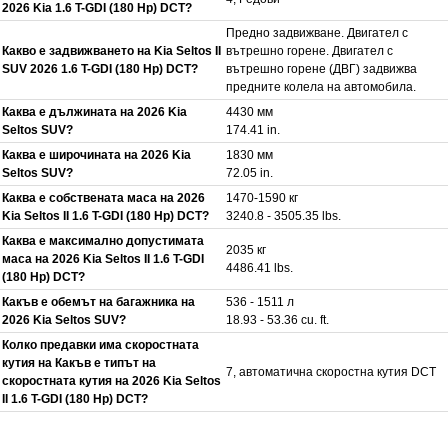
2026 Kia 1.6 T-GDI (180 Hp) DCT?
Предно задвижване. Двигател с
Какво е задвижването на Kia Seltos II
вътрешно горене. Двигател с
SUV 2026 1.6 T-GDI (180 Hp) DCT?
вътрешно горене (ДВГ) задвижва
предните колела на автомобила.
Каква е дължината на 2026 Kia
4430 мм
Seltos SUV?
174.41 in.
Каква е широчината на 2026 Kia
1830 мм
Seltos SUV?
72.05 in.
Каква е собствената маса на 2026
1470-1590 кг
Kia Seltos II 1.6 T-GDI (180 Hp) DCT?
3240.8 - 3505.35 lbs.
Каква е максимално допустимата
2035 кг
маса на 2026 Kia Seltos II 1.6 T-GDI
4486.41 lbs.
(180 Hp) DCT?
Какъв е обемът на багажника на
536 - 1511 л
2026 Kia Seltos SUV?
18.93 - 53.36 cu. ft.
Колко предавки има скоростната
кутия на Какъв е типът на
7, автоматична скоростна кутия DCT
скоростната кутия на 2026 Kia Seltos
II 1.6 T-GDI (180 Hp) DCT?