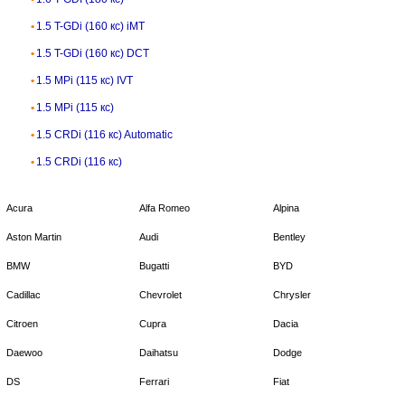
1.5 T-GDi (160 кс) iMT
1.5 T-GDi (160 кс) DCT
1.5 MPi (115 кс) IVT
1.5 MPi (115 кс)
1.5 CRDi (116 кс) Automatic
1.5 CRDi (116 кс)
Acura
Alfa Romeo
Alpina
Aston Martin
Audi
Bentley
BMW
Bugatti
BYD
Cadillac
Chevrolet
Chrysler
Citroen
Cupra
Dacia
Daewoo
Daihatsu
Dodge
DS
Ferrari
Fiat