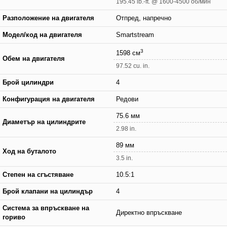
195.45 lb.-ft. @ 1600-4500 об/мин
Разположение на двигателя
Отпред, напречно
Модел/код на двигателя
Smartstream
3
1598 см
Обем на двигателя
97.52 cu. in.
Брой цилиндри
4
Конфигурация на двигателя
Редови
75.6 мм
Диаметър на цилиндрите
2.98 in.
89 мм
Ход на буталото
3.5 in.
Степен на сгъстяване
10.5:1
Брой клапани на цилиндър
4
Система за впръскване на
Директно впръскване
гориво