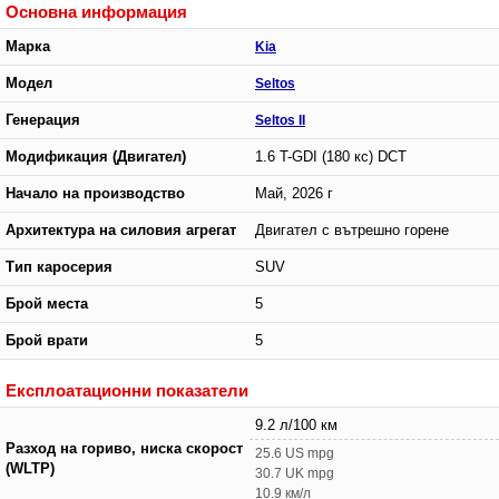
Основна информация
Марка
Kia
Модел
Seltos
Генерация
Seltos II
Модификация (Двигател)
1.6 T-GDI (180 кс) DCT
Начало на производство
Май, 2026 г
Архитектура на силовия агрегат
Двигател с вътрешно горене
Тип каросерия
SUV
Брой места
5
Брой врати
5
Експлоатационни показатели
9.2 л/100 км
Разход на гориво, ниска скорост
25.6 US mpg
(WLTP)
30.7 UK mpg
10.9 км/л