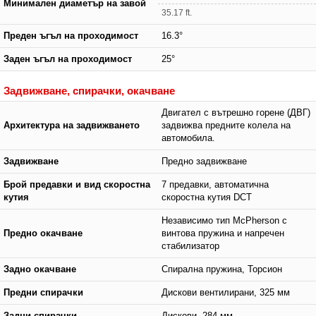
Минимален диаметър на завой
35.17 ft.
Преден ъгъл на проходимост
16.3°
Заден ъгъл на проходимост
25°
Задвижване, спирачки, окачване
Двигател с вътрешно горене (ДВГ)
Архитектура на задвижването
задвижва предните колела на
автомобила.
Задвижване
Предно задвижване
Брой предавки и вид скоростна
7 предавки, автоматична
кутия
скоростна кутия DCT
Независимо тип McPherson с
Предно окачване
винтова пружина и напречен
стабилизатор
Задно окачване
Спирална пружина, Торсион
Предни спирачки
Дискови вентилирани, 325 мм
Задни спирачки
Дискови, 284 мм