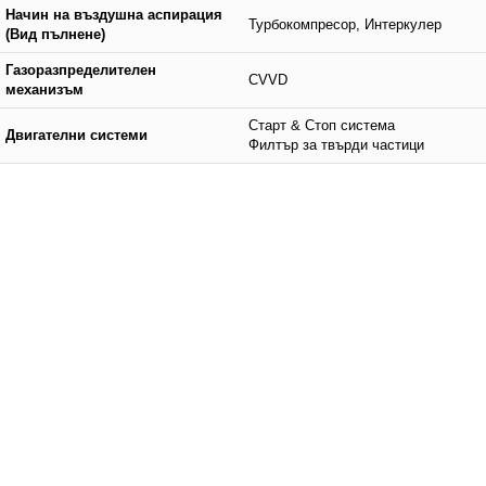
Начин на въздушна аспирация
Турбокомпресор, Интеркулер
(Вид пълнене)
Газоразпределителен
CVVD
механизъм
Старт & Стоп система
Двигателни системи
Филтър за твърди частици