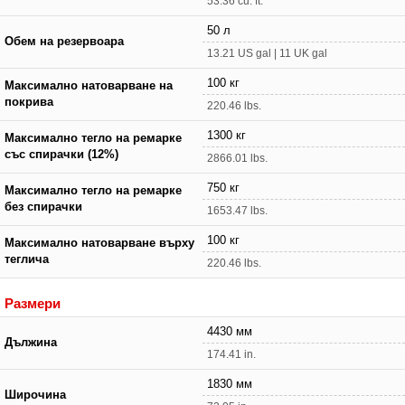
53.36 cu. ft.
50 л
Обем на резервоара
13.21 US gal | 11 UK gal
100 кг
Максимално натоварване на
покрива
220.46 lbs.
1300 кг
Максимално тегло на ремарке
със спирачки (12%)
2866.01 lbs.
750 кг
Максимално тегло на ремарке
без спирачки
1653.47 lbs.
100 кг
Максимално натоварване върху
теглича
220.46 lbs.
Размери
4430 мм
Дължина
174.41 in.
1830 мм
Широчина