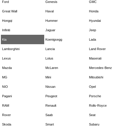
Ford
Genesis
GMC
Great Wall
Haval
Honda
Hongqi
Hummer
Hyundai
Infiniti
Jaguar
Jeep
Kia
Koenigsegg
Lada
Lamborghini
Lancia
Land Rover
Lexus
Lotus
Maserati
Mazda
McLaren
Mercedes-Benz
MG
Mini
Mitsubishi
NIO
Nissan
Opel
Pagani
Peugeot
Porsche
RAM
Renault
Rolls-Royce
Rover
Saab
Seat
Skoda
Smart
Subaru