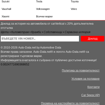
Suzuki
Tesla
Toyota
Vauxhall
Volkswagen
Volvo
Xiaomi
Всички марки
Доклад за история на автомобила от carVertical с 20% допълнителна
отстъпка
Щети • Километраж • Кражби • Собственици • Сервизна история
Доклад
© 2010-2026 Auto-Data.net by Automotive Data
Всички права запазени. Auto-Data.net® и логото Auto-Data.net® са
регистрирани търговски марки.
Информацията в каталога е събрана от публично достъпни източници!
0.0024771690368652
Политика за поверителност
Условия за ползване
Контакти
Car Spesc API
Промяна на настройките за поверителност