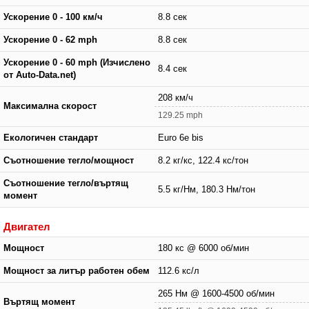
Ускорение 0 - 100 км/ч
8.8 сек
Ускорение 0 - 62 mph
8.8 сек
Ускорение 0 - 60 mph (Изчислено
8.4 сек
от Auto-Data.net)
208 км/ч
Максимална скорост
129.25 mph
Екологичен стандарт
Euro 6e bis
Съотношение тегло/мощност
8.2 кг/кс, 122.4 кс/тон
Съотношение тегло/въртящ
5.5 кг/Нм, 180.3 Нм/тон
момент
Двигател
Мощност
180 кс @ 6000 об/мин
Мощност за литър работен обем
112.6 кс/л
265 Нм @ 1600-4500 об/мин
Въртящ момент