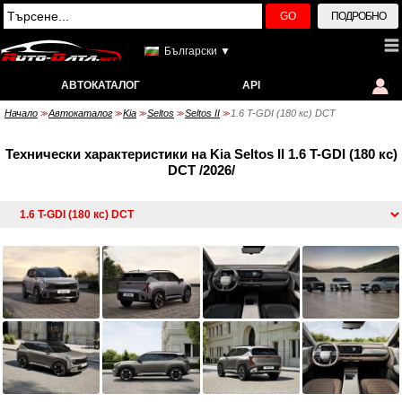
GO
ПОДРОБНО
Български ▼
АВТОКАТАЛОГ
API
Начало
Автокаталог
Kia
Seltos
Seltos II
1.6 T-GDI (180 кс) DCT
>>
>>
>>
>>
>>
Технически характеристики на Kia Seltos II 1.6 T-GDI (180 кс)
DCT /2026/