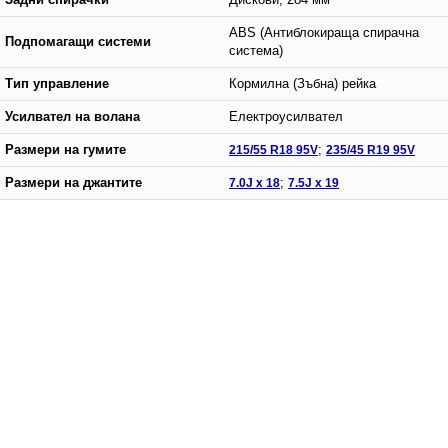
ABS (Антиблокираща спирачна
Подпомагащи системи
система)
Тип управление
Кормилна (Зъбна) рейка
Усилвател на волана
Електроусилвател
Размери на гумите
215/55 R18 95V
;
235/45 R19 95V
Размери на джантите
7.0J x 18
;
7.5J x 19