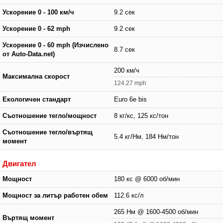
Ускорение 0 - 100 км/ч
9.2 сек
Ускорение 0 - 62 mph
9.2 сек
Ускорение 0 - 60 mph (Изчислено
8.7 сек
от Auto-Data.net)
200 км/ч
Максимална скорост
124.27 mph
Екологичен стандарт
Euro 6e bis
Съотношение тегло/мощност
8 кг/кс, 125 кс/тон
Съотношение тегло/въртящ
5.4 кг/Нм, 184 Нм/тон
момент
Двигател
Мощност
180 кс @ 6000 об/мин
Мощност за литър работен обем
112.6 кс/л
265 Нм @ 1600-4500 об/мин
Въртящ момент