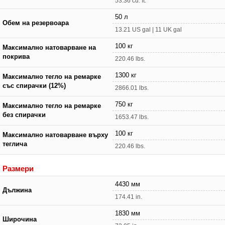
53.36 cu. ft.
50 л
Обем на резервоара
13.21 US gal | 11 UK gal
100 кг
Максимално натоварване на
покрива
220.46 lbs.
1300 кг
Максимално тегло на ремарке
със спирачки (12%)
2866.01 lbs.
750 кг
Максимално тегло на ремарке
без спирачки
1653.47 lbs.
100 кг
Максимално натоварване върху
теглича
220.46 lbs.
Размери
4430 мм
Дължина
174.41 in.
1830 мм
Широчина