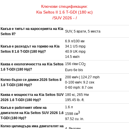
Ключови спецификации:
Kia Seltos II 1.6 T-GDI (180 кс)
/SUV 2026 - /
Какъв е типът на каросерията на Kia
SUV, 5 врати, 5 места
Seltos II?
6.9 л/100 км
Какъв е разходът на гориво на Kia
34.1 US mpg
Seltos II 1.6 T-GDI (180 Hp)?
40.9 UK mpg
14.5 км/л
156 г/км CO
Каква е екологичността на Kia Seltos
2
1.6 T-GDI (180 Hp)?
Euro 6e bis
200 км/ч | 124.27 mph
Колко бързо се движи 2026 Seltos II
0-100 км/ч: 9.2 сек
1.6 T-GDI (180 Hp)?
0-60 mph: 8.7 сек
Каква е мощността на Kia Seltos SUV
180 кс, 265 Нм
2026 1.6 T-GDI (180 Hp)?
195.45 lb.-ft.
1.6 л
Какъв е работният обем на
3
двигателя на Kia Seltos SUV 2026 1.6
1598 см
T-GDI (180 Hp)?
97.52 cu. in.
Колко цилиндъра има двигателят на
4, Редови