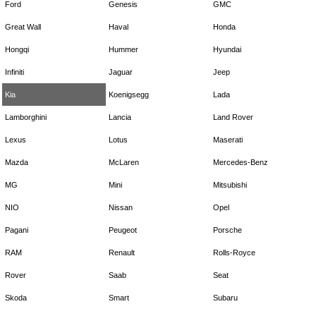
Ford
Genesis
GMC
Great Wall
Haval
Honda
Hongqi
Hummer
Hyundai
Infiniti
Jaguar
Jeep
Kia
Koenigsegg
Lada
Lamborghini
Lancia
Land Rover
Lexus
Lotus
Maserati
Mazda
McLaren
Mercedes-Benz
MG
Mini
Mitsubishi
NIO
Nissan
Opel
Pagani
Peugeot
Porsche
RAM
Renault
Rolls-Royce
Rover
Saab
Seat
Skoda
Smart
Subaru