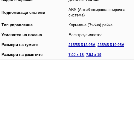
ABS (Антиблокираща спирачна
Подпомагащи системи
система)
Тип управление
Кормилна (Зъбна) рейка
Усилвател на волана
Електроусилвател
Размери на гумите
215/55 R18 95V
;
235/45 R19 95V
Размери на джантите
7.0J x 18
;
7.5J x 19