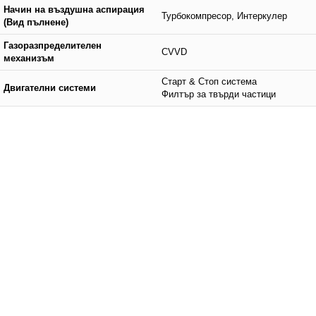
Начин на въздушна аспирация
Турбокомпресор, Интеркулер
(Вид пълнене)
Газоразпределителен
CVVD
механизъм
Старт & Стоп система
Двигателни системи
Филтър за твърди частици