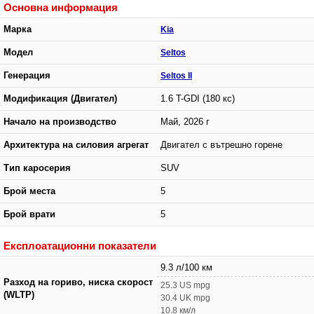
Основна информация
Марка
Kia
Модел
Seltos
Генерация
Seltos II
Модификация (Двигател)
1.6 T-GDI (180 кс)
Начало на производство
Май, 2026 г
Архитектура на силовия агрегат
Двигател с вътрешно горене
Тип каросерия
SUV
Брой места
5
Брой врати
5
Експлоатационни показатели
9.3 л/100 км
Разход на гориво, ниска скорост
25.3 US mpg
(WLTP)
30.4 UK mpg
10.8 км/л