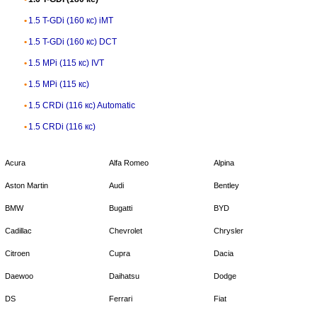
1.5 T-GDi (160 кс) iMT
1.5 T-GDi (160 кс) DCT
1.5 MPi (115 кс) IVT
1.5 MPi (115 кс)
1.5 CRDi (116 кс) Automatic
1.5 CRDi (116 кс)
Acura
Alfa Romeo
Alpina
Aston Martin
Audi
Bentley
BMW
Bugatti
BYD
Cadillac
Chevrolet
Chrysler
Citroen
Cupra
Dacia
Daewoo
Daihatsu
Dodge
DS
Ferrari
Fiat