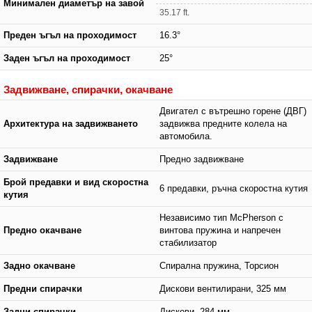
Минимален диаметър на завой
35.17 ft.
Преден ъгъл на проходимост
16.3°
Заден ъгъл на проходимост
25°
Задвижване, спирачки, окачване
Двигател с вътрешно горене (ДВГ)
Архитектура на задвижването
задвижва предните колела на
автомобила.
Задвижване
Предно задвижване
Брой предавки и вид скоростна
6 предавки, ръчна скоростна кутия
кутия
Независимо тип McPherson с
Предно окачване
винтова пружина и напречен
стабилизатор
Задно окачване
Спирална пружина, Торсион
Предни спирачки
Дискови вентилирани, 325 мм
Задни спирачки
Дискови, 284 мм