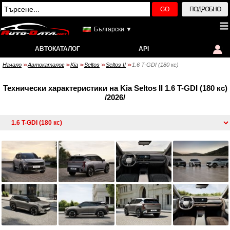
GO
ПОДРОБНО
Български ▼
АВТОКАТАЛОГ
API
Начало
Автокаталог
Kia
Seltos
Seltos II
1.6 T-GDI (180 кс)
>>
>>
>>
>>
>>
Технически характеристики на Kia Seltos II 1.6 T-GDI (180 кс)
/2026/