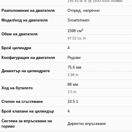
195.45 lb.-ft. @ 1600-4500 об/мин
Разположение на двигателя
Отпред, напречно
Модел/код на двигателя
Smartstream
3
1598 см
Обем на двигателя
97.52 cu. in.
Брой цилиндри
4
Конфигурация на двигателя
Редови
75.6 мм
Диаметър на цилиндрите
2.98 in.
89 мм
Ход на буталото
3.5 in.
Степен на сгъстяване
10.5:1
Брой клапани на цилиндър
4
Система за впръскване на
Директно впръскване
гориво