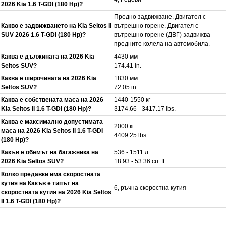
2026 Kia 1.6 T-GDI (180 Hp)?
Предно задвижване. Двигател с
Какво е задвижването на Kia Seltos II
вътрешно горене. Двигател с
SUV 2026 1.6 T-GDI (180 Hp)?
вътрешно горене (ДВГ) задвижва
предните колела на автомобила.
Каква е дължината на 2026 Kia
4430 мм
Seltos SUV?
174.41 in.
Каква е широчината на 2026 Kia
1830 мм
Seltos SUV?
72.05 in.
Каква е собствената маса на 2026
1440-1550 кг
Kia Seltos II 1.6 T-GDI (180 Hp)?
3174.66 - 3417.17 lbs.
Каква е максимално допустимата
2000 кг
маса на 2026 Kia Seltos II 1.6 T-GDI
4409.25 lbs.
(180 Hp)?
Какъв е обемът на багажника на
536 - 1511 л
2026 Kia Seltos SUV?
18.93 - 53.36 cu. ft.
Колко предавки има скоростната
кутия на Какъв е типът на
6, ръчна скоростна кутия
скоростната кутия на 2026 Kia Seltos
II 1.6 T-GDI (180 Hp)?