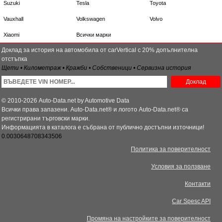
Suzuki
Tesla
Toyota
Vauxhall
Volkswagen
Volvo
Xiaomi
Всички марки
Доклад за история на автомобила от carVertical с 20% допълнителна
отстъпка
Щети • Километраж • Кражби • Собственици • Сервизна история
Доклад
© 2010-2026 Auto-Data.net by Automotive Data
Всички права запазени. Auto-Data.net® и логото Auto-Data.net® са
регистрирани търговски марки.
Информацията в каталога е събрана от публично достъпни източници!
0.0030648708343506
Политика за поверителност
Условия за ползване
Контакти
Car Spesc API
Промяна на настройките за поверителност