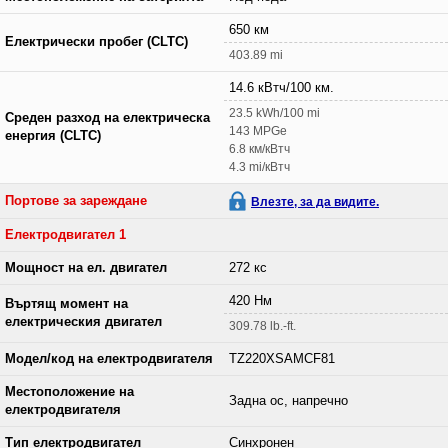
650 км
Електрически пробег (CLTC)
403.89 mi
14.6 кВтч/100 км.
23.5 kWh/100 mi
Среден разход на електрическа
143 MPGe
енергия (CLTC)
6.8 км/кВтч
4.3 mi/кВтч
Портове за зареждане
Влезте, за да видите.
Електродвигател 1
Мощност на ел. двигател
272 кс
420 Нм
Въртящ момент на
електрическия двигател
309.78 lb.-ft.
Модел/код на електродвигателя
TZ220XSAMCF81
Местоположение на
Задна ос, напречно
електродвигателя
Тип електродвигател
Синхронен