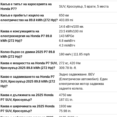
Какъв е типът на каросерията на
SUV, Кросоувър, 5 врати, 5 места
Honda P7?
Какъв е пробегът изцяло на
650 км
електричество на 89.8 kWh (272 Hp)?
403.89 mi
14.6 кВтч/100 км.
Каква е консумацията на
23.5 kWh/100 mi
електроенергия на Honda P7 89.8
143 MPGe
kWh (272 Hp)?
6.8 км/кВтч
4.3 mi/кВтч
Колко бързо се движи 2025 P7 89.8
180 км/ч | 111.85 mph
kWh (272 Hp)?
Каква е мощността на Honda P7 SUV,
272 кс, 420 Нм
Кросоувър 2025 89.8 kWh (272 Hp)?
309.78 lb.-ft.
Задно задвижване. BEV
Какво е задвижването на Honda P7
(Електрически автомобил). Един
SUV, Кросоувър 2025 89.8 kWh (272
електрически мотор задвижва
Hp)?
задните колела.
Каква е дължината на 2025 Honda
4750 мм
P7 SUV, Кросоувър?
187.01 in.
Каква е широчината на 2025 Honda
1930 мм
P7 SUV, Кросоувър?
75.98 in.