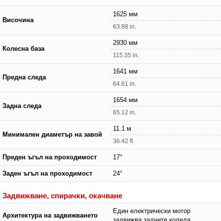
1625 мм
Височина
63.98 in.
2930 мм
Колесна база
115.35 in.
1641 мм
Предна следа
64.61 in.
1654 мм
Задна следа
65.12 in.
11.1 м
Минимален диаметър на завой
36.42 ft.
Преден ъгъл на проходимост
17°
Заден ъгъл на проходимост
24°
Задвижване, спирачки, окачване
Един електрически мотор
Архитектура на задвижването
задвижва задните колела.