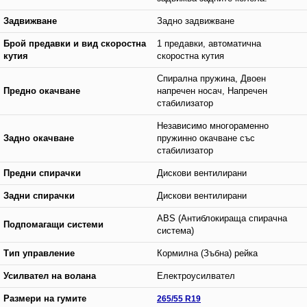
Задвижване
Задно задвижване
Брой предавки и вид скоростна
1 предавки, автоматична
кутия
скоростна кутия
Спирална пружина, Двоен
Предно окачване
напречен носач, Напречен
стабилизатор
Независимо многораменно
Задно окачване
пружинно окачване със
стабилизатор
Предни спирачки
Дискови вентилирани
Задни спирачки
Дискови вентилирани
ABS (Антиблокираща спирачна
Подпомагащи системи
система)
Тип управление
Кормилна (Зъбна) рейка
Усилвател на волана
Електроусилвател
Размери на гумите
265/55 R19