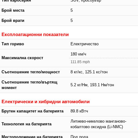
Тип каросерия
SUV, Кросоувър
Брой места
5
Брой врати
5
Експлоатационни показатели
Тип гориво
Електричество
180 км/ч
Максимална скорост
111.85 mph
Съотношение тегло/мощност
8 кг/кс, 125.1 кс/тон
Съотношение тегло/въртящ
5.2 кг/Нм, 193.1 Нм/тон
момент
Електрически и хибридни автомобили
Брутен капацитет на батерията
89.8 кВтч
Литиево-никелово манганово-
Технология на батерията
кобалтово оксидна (Li-NMC)
Местоположение на батерията
Под пода