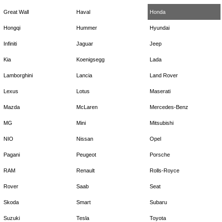
Great Wall
Haval
Honda
Hongqi
Hummer
Hyundai
Infiniti
Jaguar
Jeep
Kia
Koenigsegg
Lada
Lamborghini
Lancia
Land Rover
Lexus
Lotus
Maserati
Mazda
McLaren
Mercedes-Benz
MG
Mini
Mitsubishi
NIO
Nissan
Opel
Pagani
Peugeot
Porsche
RAM
Renault
Rolls-Royce
Rover
Saab
Seat
Skoda
Smart
Subaru
Suzuki
Tesla
Toyota