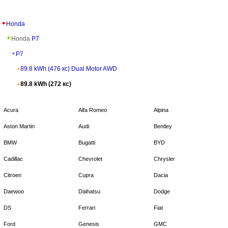
Honda
Honda
P7
P7
89.8 kWh (476 кс) Dual Motor AWD
89.8 kWh (272 кс)
Acura
Alfa Romeo
Alpina
Aston Martin
Audi
Bentley
BMW
Bugatti
BYD
Cadillac
Chevrolet
Chrysler
Citroen
Cupra
Dacia
Daewoo
Daihatsu
Dodge
DS
Ferrari
Fiat
Ford
Genesis
GMC