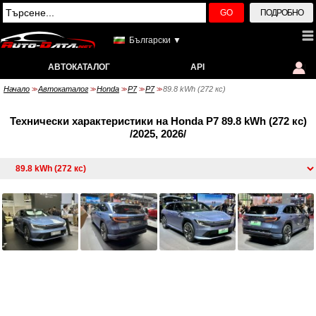
GO
ПОДРОБНО
Български ▼
АВТОКАТАЛОГ
API
Начало
Автокаталог
Honda
P7
P7
89.8 kWh (272 кс)
>>
>>
>>
>>
>>
Технически характеристики на Honda P7 89.8 kWh (272 кс)
/2025, 2026/