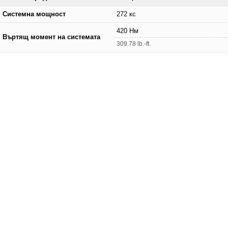
Системна мощност
272 кс
420 Нм
Въртящ момент на системата
309.78 lb.-ft.