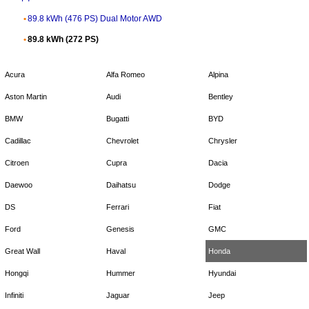
89.8 kWh (476 PS) Dual Motor AWD
89.8 kWh (272 PS)
Acura
Alfa Romeo
Alpina
Aston Martin
Audi
Bentley
BMW
Bugatti
BYD
Cadillac
Chevrolet
Chrysler
Citroen
Cupra
Dacia
Daewoo
Daihatsu
Dodge
DS
Ferrari
Fiat
Ford
Genesis
GMC
Great Wall
Haval
Honda
Hongqi
Hummer
Hyundai
Infiniti
Jaguar
Jeep