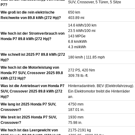
SUV, Crossover, 5 Türen, 5 Sitze
P7?
Wie groß ist die rein elektrische
650 km
Reichweite von 89.8 kWh (272 Hp)?
403.89 mi
14.6 kWh/100 km
23.5 kWh/100 mi
Wie hoch ist der Stromverbrauch von
143 MPGe
Honda P7 89.8 kWh (272 Hp)?
6.8 km/kWh
4.3 mi/kWh
Wie schnell ist 2025 P7 89.8 kWh (272
180 km/h | 111.85 mph
Hp)?
Wie hoch ist die Motorleistung von
272 PS, 420 Nm
Honda P7 SUV, Crossover 2025 89.8
309.78 lb.-ft.
kWh (272 Hp)?
Was ist die Antriebsart von Honda P7
Hinterradantrieb. BEV (Elektrofahrzeug).
SUV, Crossover 2025 89.8 kWh (272
Ein Elektromotor treibt die Hinterräder
Hp)?
an.
Wie lang ist 2025 Honda P7 SUV,
4750 mm
Crossover?
187.01 in.
Wie breit ist 2025 Honda P7 SUV,
1930 mm
Crossover?
75.98 in.
Wie hoch ist das Leergewicht von
2175-2191 kg