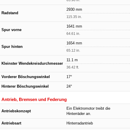
2930 mm
Radstand
115.35 in.
1641 mm
Spur vorne
64.61 in.
1654 mm
Spur hinten
65.12 in.
11.1 m
Kleinster Wendekreisdurchmesser
36.42 ft.
Vorderer Böschungswinkel
17°
Hinterer Böschungswinkel
24°
Antrieb, Bremsen und Federung
Ein Elektromotor treibt die
Antriebskonzept
Hinterräder an.
Antriebsart
Hinterradantrieb