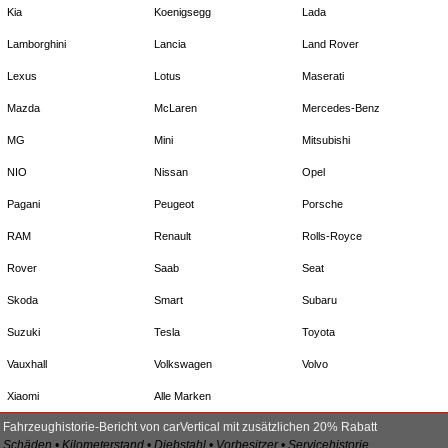
Kia
Koenigsegg
Lada
Lamborghini
Lancia
Land Rover
Lexus
Lotus
Maserati
Mazda
McLaren
Mercedes-Benz
MG
Mini
Mitsubishi
NIO
Nissan
Opel
Pagani
Peugeot
Porsche
RAM
Renault
Rolls-Royce
Rover
Saab
Seat
Skoda
Smart
Subaru
Suzuki
Tesla
Toyota
Vauxhall
Volkswagen
Volvo
Xiaomi
Alle Marken
Fahrzeughistorie-Bericht von carVertical mit zusätzlichen 20% Rabatt
Schäden • Kilometerstand • Diebstahl • Vorbesitzer • Servicehistorie