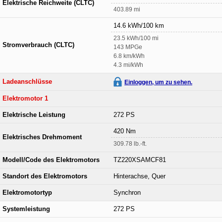
Elektrische Reichweite (CLTC)
403.89 mi
14.6 kWh/100 km
23.5 kWh/100 mi
Stromverbrauch (CLTC)
143 MPGe
6.8 km/kWh
4.3 mi/kWh
Ladeanschlüsse
Einloggen, um zu sehen.
Elektromotor 1
Elektrische Leistung
272 PS
420 Nm
Elektrisches Drehmoment
309.78 lb.-ft.
Modell/Code des Elektromotors
TZ220XSAMCF81
Standort des Elektromotors
Hinterachse, Quer
Elektromotortyp
Synchron
Systemleistung
272 PS