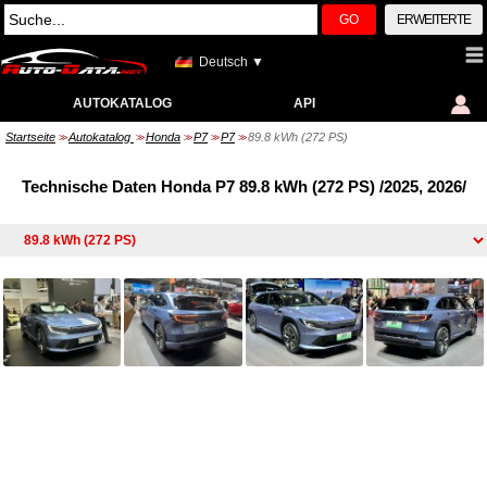
GO
ERWEITERTE
Deutsch ▼
AUTOKATALOG
API
Startseite
Autokatalog
Honda
P7
P7
89.8 kWh (272 PS)
>>
>>
>>
>>
>>
Technische Daten Honda P7 89.8 kWh (272 PS) /2025, 2026/