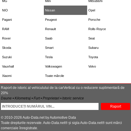
MG
Mini
Mitsubishi
NIO
Nissan
Opel
Pagani
Peugeot
Porsche
RAM
Renault
Rolls-Royce
Rover
Saab
Seat
Skoda
Smart
Subaru
Suzuki
Tesla
Toyota
Vauxhall
Volkswagen
Volvo
Xiaomi
Toate mărcile
Raport de istoric al vehiculului de la carVertical cu o reducere suplimentară de
20%
Daune • Kilometraj • Furt • Proprietari • Istoric service
Raport
© 2010-2026 Auto-Data.net by Automotive Data
Toate drepturile rezervate. Auto-Data.net® și sigla Auto-Data.net® sunt mărci
comerciale înregistrate.