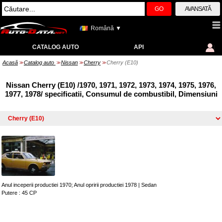
GO
AVANSATĂ
Română ▼
CATALOG AUTO
API
Acasă
Catalog auto
Nissan
Cherry
Cherry (E10)
>>
>>
>>
>>
Nissan Cherry (E10) /1970, 1971, 1972, 1973, 1974, 1975, 1976,
1977, 1978/ specificatii, Consumul de combustibil, Dimensiuni
Anul inceperii productiei 1970; Anul opririi productiei 1978
|
Sedan
Putere : 45 CP