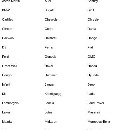
Aston Martin
Audi
Bentley
BMW
Bugatti
BYD
Cadillac
Chevrolet
Chrysler
Citroen
Cupra
Dacia
Daewoo
Daihatsu
Dodge
DS
Ferrari
Fiat
Ford
Genesis
GMC
Great Wall
Haval
Honda
Hongqi
Hummer
Hyundai
Infiniti
Jaguar
Jeep
Kia
Koenigsegg
Lada
Lamborghini
Lancia
Land Rover
Lexus
Lotus
Maserati
Mazda
McLaren
Mercedes-Benz