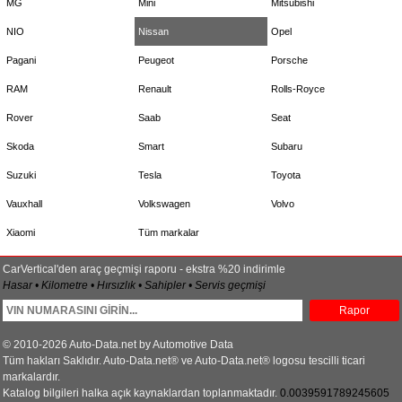
MG
Mini
Mitsubishi
NIO
Nissan
Opel
Pagani
Peugeot
Porsche
RAM
Renault
Rolls-Royce
Rover
Saab
Seat
Skoda
Smart
Subaru
Suzuki
Tesla
Toyota
Vauxhall
Volkswagen
Volvo
Xiaomi
Tüm markalar
CarVertical'den araç geçmişi raporu - ekstra %20 indirimle
Hasar • Kilometre • Hırsızlık • Sahipler • Servis geçmişi
Rapor
© 2010-2026 Auto-Data.net by Automotive Data
Tüm hakları Saklıdır. Auto-Data.net® ve Auto-Data.net® logosu tescilli ticari
markalardır.
Katalog bilgileri halka açık kaynaklardan toplanmaktadır.
0.0039591789245605