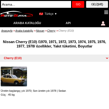
GO
GELIŞMIŞ
Türkçe ▼
ARABA KATALOĞU
API
Anasayfa
Araba kataloğu
Nissan
Cherry
Cherry (E10)
>>
>>
>>
>>
Nissan Cherry (E10) /1970, 1971, 1972, 1973, 1974, 1975, 1976,
1977, 1978/ özellikler, Yakıt tüketimi, Boyutlar
Üretim başlangıç yılı 1970; Son üretim yılı 1978
|
Sedan
Güç : 45 bg