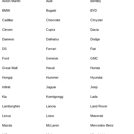
Aston Martin
Audi
Bentley
BMW
Bugatti
BYD
Cadillac
Chevrolet
Chrysler
Citroen
Cupra
Dacia
Daewoo
Daihatsu
Dodge
DS
Ferrari
Fiat
Ford
Genesis
GMC
Great Wall
Haval
Honda
Hongqi
Hummer
Hyundai
Infiniti
Jaguar
Jeep
Kia
Koenigsegg
Lada
Lamborghini
Lancia
Land Rover
Lexus
Lotus
Maserati
Mazda
McLaren
Mercedes-Benz