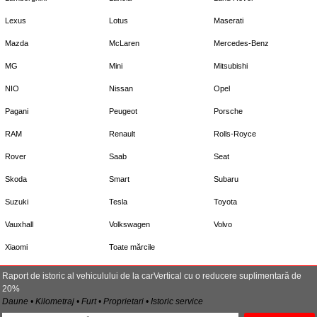
Lexus
Lotus
Maserati
Mazda
McLaren
Mercedes-Benz
MG
Mini
Mitsubishi
NIO
Nissan
Opel
Pagani
Peugeot
Porsche
RAM
Renault
Rolls-Royce
Rover
Saab
Seat
Skoda
Smart
Subaru
Suzuki
Tesla
Toyota
Vauxhall
Volkswagen
Volvo
Xiaomi
Toate mărcile
Raport de istoric al vehiculului de la carVertical cu o reducere suplimentară de
20%
Daune • Kilometraj • Furt • Proprietari • Istoric service