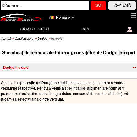
GO
AVANSATĂ
Română ▼
CATALOG AUTO
API
Acasă
Catalog auto
Dodge
Intrepid
>>
>>
>>
Specificațiile tehnice ale tuturor generațiilor de Dodge Intrepid
Selectați o generație de
Dodge Intrepid
din lista de mai jos pentru a vedea
versiunile respective. Pentru a verifica specificațiile suplimentare (cum ar fi
puterea motorului, dimensiunile, greutatea, consumul de combustibil etc.), vă
rugăm să selectați una dintre versiuni.