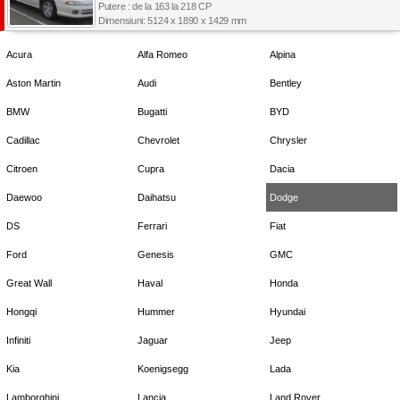
Putere : de la 163 la 218 CP
Dimensiuni: 5124 x 1890 x 1429 mm
Acura
Alfa Romeo
Alpina
Aston Martin
Audi
Bentley
BMW
Bugatti
BYD
Cadillac
Chevrolet
Chrysler
Citroen
Cupra
Dacia
Daewoo
Daihatsu
Dodge
DS
Ferrari
Fiat
Ford
Genesis
GMC
Great Wall
Haval
Honda
Hongqi
Hummer
Hyundai
Infiniti
Jaguar
Jeep
Kia
Koenigsegg
Lada
Lamborghini
Lancia
Land Rover