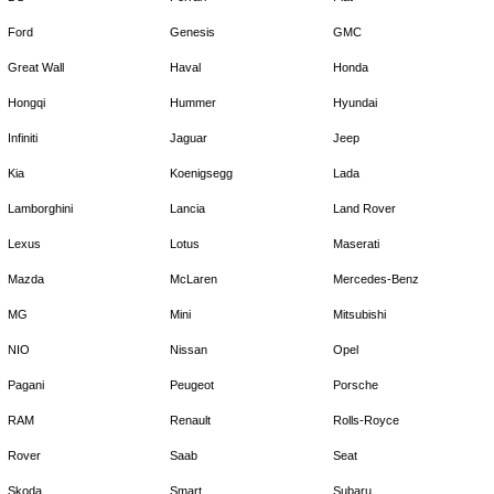
Ford
Genesis
GMC
Great Wall
Haval
Honda
Hongqi
Hummer
Hyundai
Infiniti
Jaguar
Jeep
Kia
Koenigsegg
Lada
Lamborghini
Lancia
Land Rover
Lexus
Lotus
Maserati
Mazda
McLaren
Mercedes-Benz
MG
Mini
Mitsubishi
NIO
Nissan
Opel
Pagani
Peugeot
Porsche
RAM
Renault
Rolls-Royce
Rover
Saab
Seat
Skoda
Smart
Subaru