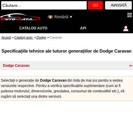
GO
AVANSATĂ
Română ▼
CATALOG AUTO
API
Acasă
Catalog auto
Dodge
Caravan
>>
>>
>>
Specificațiile tehnice ale tuturor generațiilor de Dodge Caravan
Selectați o generație de
Dodge Caravan
din lista de mai jos pentru a vedea
versiunile respective. Pentru a verifica specificațiile suplimentare (cum ar fi
puterea motorului, dimensiunile, greutatea, consumul de combustibil etc.), vă
rugăm să selectați una dintre versiuni.