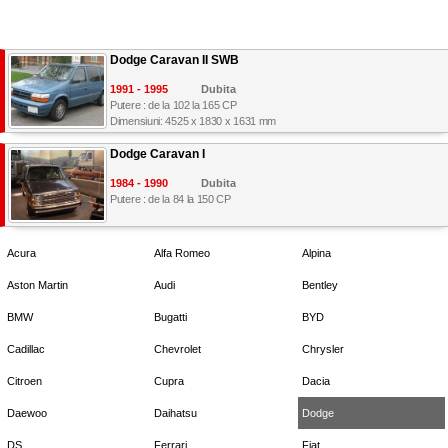
Dodge Caravan II SWB
1991 - 1995
Dubita
Putere : de la 102 la 165 CP
Dimensiuni: 4525 x 1830 x 1631 mm
Dodge Caravan I
1984 - 1990
Dubita
Putere : de la 84 la 150 CP
Acura
Alfa Romeo
Alpina
Aston Martin
Audi
Bentley
BMW
Bugatti
BYD
Cadillac
Chevrolet
Chrysler
Citroen
Cupra
Dacia
Daewoo
Daihatsu
Dodge
DS
Ferrari
Fiat