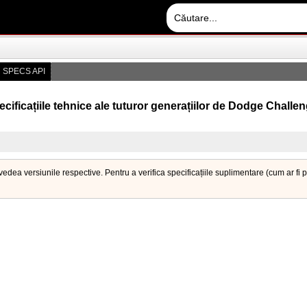
 SPECS API
cificațiile tehnice ale tuturor generațiilor de Dodge Challe
 vedea versiunile respective. Pentru a verifica specificațiile suplimentare (cum ar f