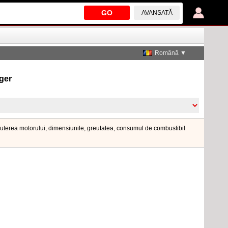
GO
AVANSATĂ
Română ▼
nger
i puterea motorului, dimensiunile, greutatea, consumul de combustibil