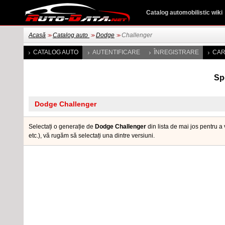
Catalog automobilistic wiki
Acasă
Catalog auto
Dodge
Challenger
>>
>>
>>
CATALOG AUTO
AUTENTIFICARE
ÎNREGISTRARE
CAR
Spe
Selectați o generație de
Dodge Challenger
din lista de mai jos pentru a
etc.), vă rugăm să selectați una dintre versiuni.