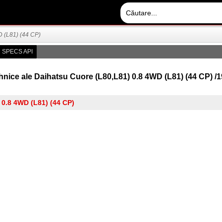
 (L81) (44 CP)
 SPECS API
tehnice ale Daihatsu Cuore (L80,L81) 0.8 4WD (L81) (44 CP) /1