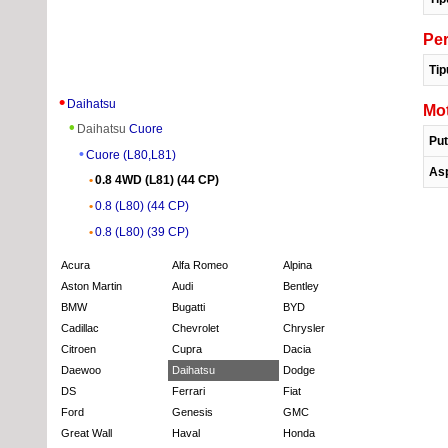
Pe
Tip
Daihatsu
Mot
Daihatsu
Cuore
Put
Cuore (L80,L81)
Asp
0.8 4WD (L81) (44 CP)
0.8 (L80) (44 CP)
0.8 (L80) (39 CP)
Acura
Alfa Romeo
Alpina
Aston Martin
Audi
Bentley
BMW
Bugatti
BYD
Cadillac
Chevrolet
Chrysler
Citroen
Cupra
Dacia
Daewoo
Daihatsu
Dodge
DS
Ferrari
Fiat
Ford
Genesis
GMC
Great Wall
Haval
Honda