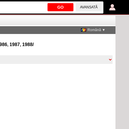
GO
AVANSATĂ
Română ▼
986, 1987, 1988/