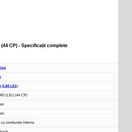
(44 CP) - Specificații complete
atsu
e
 (L80,L81)
WD (L81) (44 CP)
 an
 an
 cu combustie interna
hback