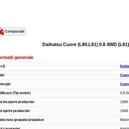
Comparaţie
Daihatsu Cuore (L80,L81) 0.8 4WD (L81) 
ormații generale
rcă
Daih
del
Cuor
erație
Cuore
ificare (Tip motor)
0.8 4
l inceperii productiei
1986
l opririi productiei
1988
itectura grupului propulsor
Motor
ul caroseriei
Hatc