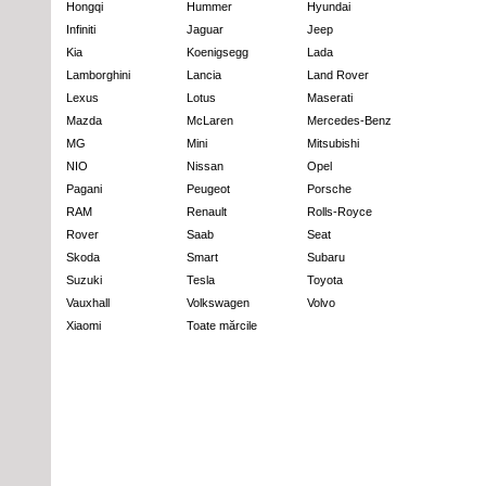
Hongqi
Hummer
Hyundai
Infiniti
Jaguar
Jeep
Kia
Koenigsegg
Lada
Lamborghini
Lancia
Land Rover
Lexus
Lotus
Maserati
Mazda
McLaren
Mercedes-Benz
MG
Mini
Mitsubishi
NIO
Nissan
Opel
Pagani
Peugeot
Porsche
RAM
Renault
Rolls-Royce
Rover
Saab
Seat
Skoda
Smart
Subaru
Suzuki
Tesla
Toyota
Vauxhall
Volkswagen
Volvo
Xiaomi
Toate mărcile