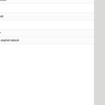
ină
P
 aspirat natural