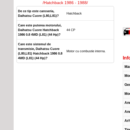
/Hatchback 1986 - 1988/
De ce tip este caroseria,
Hatchback
Daihatsu Cuore (L80,L81)?
Care este puterea motorului,
Daihatsu Cuore Hatchback
44 CP
1986 0.8 4WD (L81) (44 Hp)?
Care este sistemul de
transmisie, Daihatsu Cuore
Motor cu combustie interna.
(L80,L81) Hatchback 1986 0.8
Inf
4WD (L81) (44 Hp)?
Ma
Mo
Gen
Mod
Anu
Anu
Arh
Tip