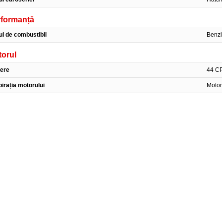
rformanță
ul de combustibil
Benz
orul
ere
44 C
irația motorului
Motor