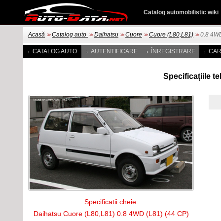
Catalog automobilistic wiki
Acasă
Catalog auto
Daihatsu
Cuore
Cuore (L80,L81)
0.8 4WD
>>
>>
>>
>>
>>
CATALOG AUTO
AUTENTIFICARE
ÎNREGISTRARE
CAR
Specificațiile 
Specificatii cheie:
Daihatsu Cuore (L80,L81) 0.8 4WD (L81) (44 CP)