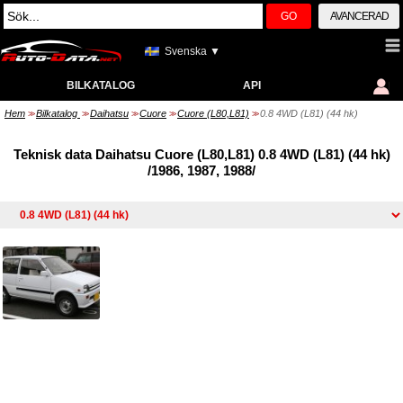
GO
AVANCERAD
Svenska ▼
BILKATALOG
API
Hem
Bilkatalog
Daihatsu
Cuore
Cuore (L80,L81)
0.8 4WD (L81) (44 hk)
>>
>>
>>
>>
>>
Teknisk data Daihatsu Cuore (L80,L81) 0.8 4WD (L81) (44 hk)
/1986, 1987, 1988/