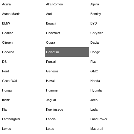
Acura
Alfa Romeo
Alpina
Aston Martin
Audi
Bentley
BMW
Bugatti
BYD
Cadillac
Chevrolet
Chrysler
Citroen
Cupra
Dacia
Daewoo
Daihatsu
Dodge
DS
Ferrari
Fiat
Ford
Genesis
GMC
Great Wall
Haval
Honda
Hongqi
Hummer
Hyundai
Infiniti
Jaguar
Jeep
Kia
Koenigsegg
Lada
Lamborghini
Lancia
Land Rover
Lexus
Lotus
Maserati