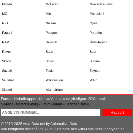
Mazda
McLaren
Mercedes-Benz
MG
Mini
Mitsubishi
NIO
Nissan
Opel
Pagani
Peugeot
Porsche
RAM
Renault
Rolls-Royce
Rover
Saab
Seat
Skoda
Smart
Subaru
Suzuki
Tesla
Toyota
Vauxhall
Volkswagen
Volvo
Xiaomi
Alla märken
Fordonshistorikrapport från carVertical med ytterligare 20% rabatt
Skador • Mätarställning • Stöld • Ägare • Servicehistorik
Rapport
© 2010-2026 Auto-Data.net by Automotive Data
Alla rättigheter förbehållna. Auto-Data.net® och Auto-Data.net®-logotypen är