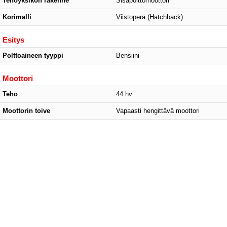
Tehoyksikön rakenne
Sisäpolttomoottori
Korimalli
Viistoperä (Hatchback)
Esitys
Polttoaineen tyyppi
Bensiini
Moottori
Teho
44 hv
Moottorin toive
Vapaasti hengittävä moottori