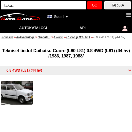
GO
TARKKA
Suomi ▼
AUTOKATALOGI
API
Kotisivu
Autokatalogi
Daihatsu
Cuore
Cuore (L80,L81)
0.8 4WD (L81) (44 hv)
>>
>>
>>
>>
>>
Tekniset tiedot Daihatsu Cuore (L80,L81) 0.8 4WD (L81) (44 hv)
/1986, 1987, 1988/