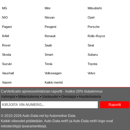
MG
Mini
Mitsubishi
NIO
Nissan
Opel
Pagani
Peugeot
Porsche
RAM
Renault
Rolls-Royce
Rover
Saab
Seat
Skoda
Smart
Subaru
Suzuki
Tesla
Toyota
Vauxhall
Volkswagen
Volvo
Xiaomi
Kaikki merkit
CarVerticalin ajoneuvohistorian raportti - lisäksi 20% lisäalennus
Vahingot • Mittarilukema • Varkaudet • Omistajat • Huoltohistoria
Raportti
© 2010-2026 Auto-Data.net by Automotive Data
Kaikki oikeudet pidätetään. Auto-Data.net® ja Auto-Data.net®-logo ovat
rekisteröityjä tavaramerkkejä.