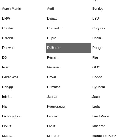
Aston Martin
Audi
Bentley
BMW
Bugatti
BYD
Cadillac
Chevrolet
Chrysler
Citroen
Cupra
Dacia
Daewoo
Daihatsu
Dodge
DS
Ferrari
Fiat
Ford
Genesis
GMC
Great Wall
Haval
Honda
Hongqi
Hummer
Hyundai
Infiniti
Jaguar
Jeep
Kia
Koenigsegg
Lada
Lamborghini
Lancia
Land Rover
Lexus
Lotus
Maserati
Mazda
McLaren
Mercedes-Benz