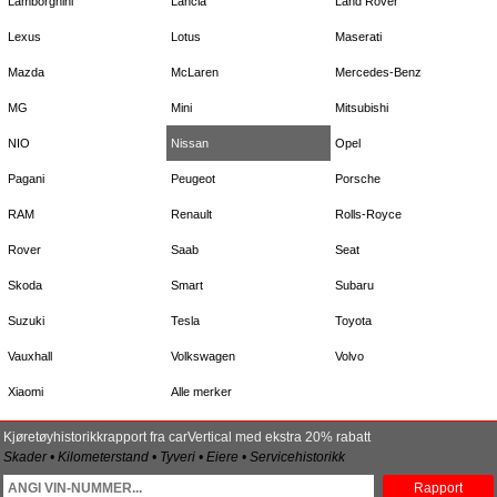
Lamborghini
Lancia
Land Rover
Lexus
Lotus
Maserati
Mazda
McLaren
Mercedes-Benz
MG
Mini
Mitsubishi
NIO
Nissan
Opel
Pagani
Peugeot
Porsche
RAM
Renault
Rolls-Royce
Rover
Saab
Seat
Skoda
Smart
Subaru
Suzuki
Tesla
Toyota
Vauxhall
Volkswagen
Volvo
Xiaomi
Alle merker
Kjøretøyhistorikkrapport fra carVertical med ekstra 20% rabatt
Skader • Kilometerstand • Tyveri • Eiere • Servicehistorikk
Rapport