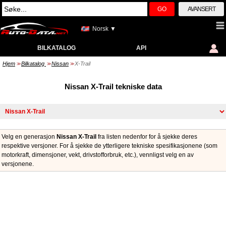
GO
AVANSERT
Norsk ▼
BILKATALOG
API
Hjem
Bilkatalog
Nissan
X-Trail
>>
>>
>>
Nissan X-Trail tekniske data
Velg en generasjon
Nissan X-Trail
fra listen nedenfor for å sjekke deres
respektive versjoner. For å sjekke de ytterligere tekniske spesifikasjonene (som
motorkraft, dimensjoner, vekt, drivstofforbruk, etc.), vennligst velg en av
versjonene.