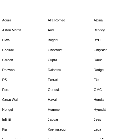
Acura
Alfa Romeo
Alpina
Aston Martin
Audi
Bentley
BMW
Bugatti
BYD
Cadillac
Chevrolet
Chrysler
Citroen
Cupra
Dacia
Daewoo
Daihatsu
Dodge
DS
Ferrari
Fiat
Ford
Genesis
GMC
Great Wall
Haval
Honda
Hongqi
Hummer
Hyundai
Infiniti
Jaguar
Jeep
Kia
Koenigsegg
Lada