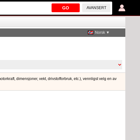
GO
AVANSERT
Norsk ▼
orkraft, dimensjoner, vekt, drivstofforbruk, etc.), vennligst velg en av