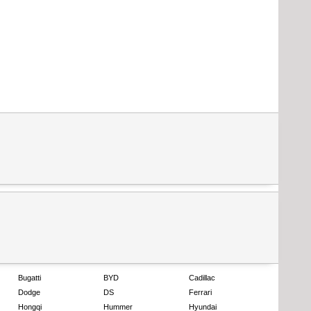
Bugatti
BYD
Cadillac
Dodge
DS
Ferrari
Hongqi
Hummer
Hyundai