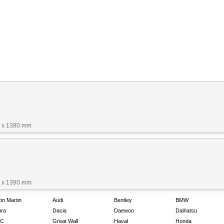
5 x 1380 mm
0 x 1390 mm
on Martin
Audi
Bentley
BMW
ra
Dacia
Daewoo
Daihatsu
C
Great Wall
Haval
Honda