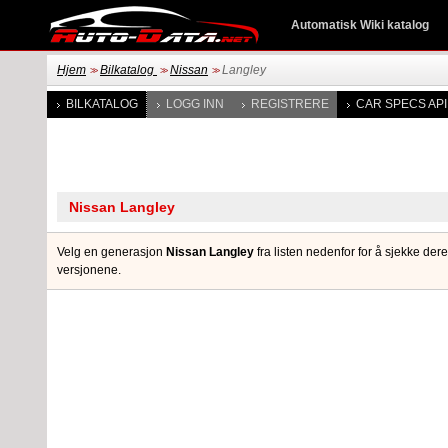
Automatisk Wiki katalog
Hjem
Bilkatalog
Nissan
Langley
>>
>>
>>
BILKATALOG
LOGG INN
REGISTRERE
CAR SPECS API
Velg en generasjon
Nissan Langley
fra listen nedenfor for å sjekke dere
versjonene.