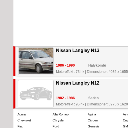
Nissan Langley N13
1986 - 1990
Halvkombi
Motoreffekt : 73 hk
|
Dimensjoner: 4035 x 165
Nissan Langley N12
1982 - 1986
Sedan
Motoreffekt : 95 hk
|
Dimensjoner: 3975 x 162
Acura
Alfa Romeo
Alpina
Ast
Chevrolet
Chrysler
Citroen
Cup
Fiat
Ford
Genesis
GM