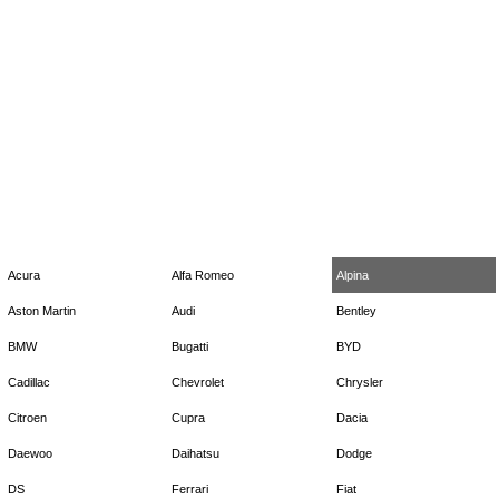
Acura
Alfa Romeo
Alpina
Aston Martin
Audi
Bentley
BMW
Bugatti
BYD
Cadillac
Chevrolet
Chrysler
Citroen
Cupra
Dacia
Daewoo
Daihatsu
Dodge
DS
Ferrari
Fiat