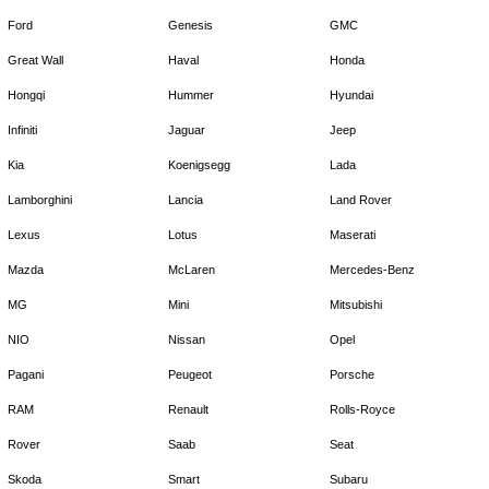
Ford
Genesis
GMC
Great Wall
Haval
Honda
Hongqi
Hummer
Hyundai
Infiniti
Jaguar
Jeep
Kia
Koenigsegg
Lada
Lamborghini
Lancia
Land Rover
Lexus
Lotus
Maserati
Mazda
McLaren
Mercedes-Benz
MG
Mini
Mitsubishi
NIO
Nissan
Opel
Pagani
Peugeot
Porsche
RAM
Renault
Rolls-Royce
Rover
Saab
Seat
Skoda
Smart
Subaru