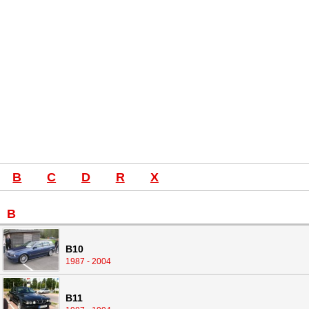
B
C
D
R
X
B
B10
1987 - 2004
B11