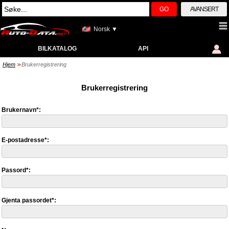
GO
AVANSERT
Norsk ▼
BILKATALOG
API
Hjem
Brukerregistrering
>>
Brukerregistrering
Brukernavn*:
E-postadresse*:
Passord*:
Gjenta passordet*: