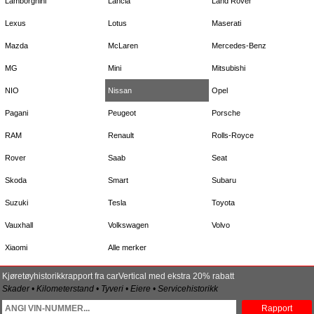
Lamborghini
Lancia
Land Rover
Lexus
Lotus
Maserati
Mazda
McLaren
Mercedes-Benz
MG
Mini
Mitsubishi
NIO
Nissan
Opel
Pagani
Peugeot
Porsche
RAM
Renault
Rolls-Royce
Rover
Saab
Seat
Skoda
Smart
Subaru
Suzuki
Tesla
Toyota
Vauxhall
Volkswagen
Volvo
Xiaomi
Alle merker
Kjøretøyhistorikkrapport fra carVertical med ekstra 20% rabatt
Skader • Kilometerstand • Tyveri • Eiere • Servicehistorikk
Rapport