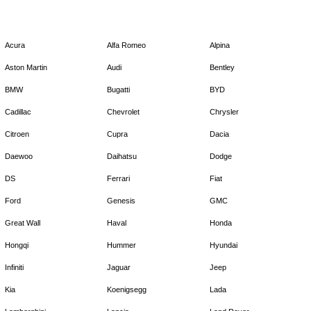
Acura
Alfa Romeo
Alpina
Aston Martin
Audi
Bentley
BMW
Bugatti
BYD
Cadillac
Chevrolet
Chrysler
Citroen
Cupra
Dacia
Daewoo
Daihatsu
Dodge
DS
Ferrari
Fiat
Ford
Genesis
GMC
Great Wall
Haval
Honda
Hongqi
Hummer
Hyundai
Infiniti
Jaguar
Jeep
Kia
Koenigsegg
Lada