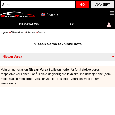
GO
AVANSERT
Norsk ▼
BILKATALOG
API
Hjem
Bilkatalog
Nissan
Versa
>>
>>
>>
Nissan Versa tekniske data
Velg en generasjon
Nissan Versa
fra listen nedenfor for å sjekke deres
respektive versjoner. For å sjekke de ytterligere tekniske spesifikasjonene (som
motorkraft, dimensjoner, vekt, drivstofforbruk, etc.), vennligst velg en av
versjonene.