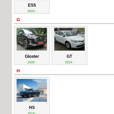
ES5
2024 -
G
Gloster
GT
2020 -
2014 -
H
HS
2018 -