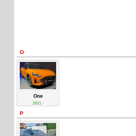
O
One
2021 -
P