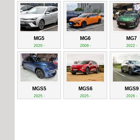
MG5
MG6
MG7
2020 -
2009 -
2022 -
MGS5
MGS6
MGS9
2025 -
2025 -
2026 -