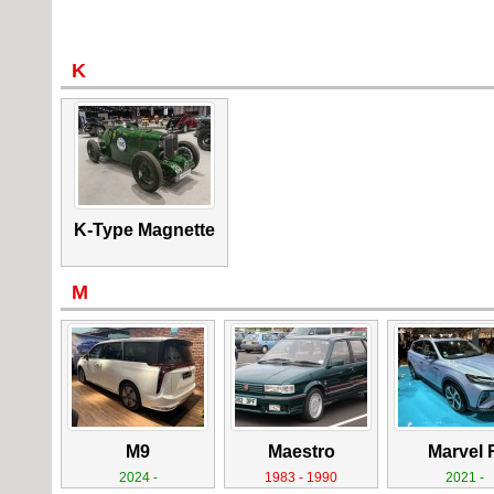
K
K-Type Magnette
M
M9
Maestro
Marvel 
2024 -
1983 - 1990
2021 -