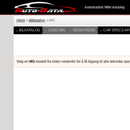
Automatisk Wiki katalog
Hjem
Bilkatalog
MG
>>
>>
BILKATALOG
LOGG INN
REGISTRERE
CAR SPECS API
Velg en
MG
modell fra listen nedenfor for å få tilgang til alle tekniske