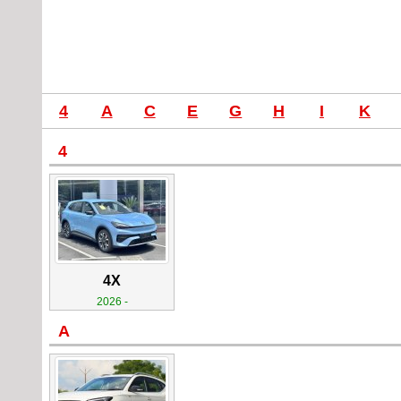
4
A
C
E
G
H
I
K
4
4X
2026 -
A