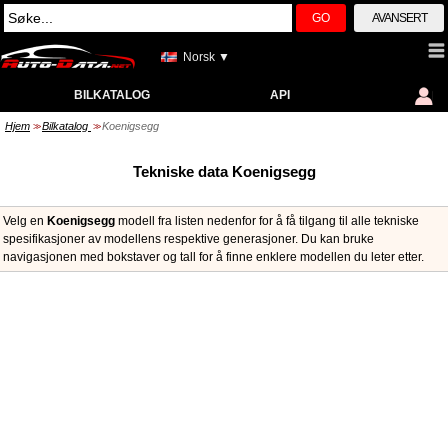
GO
AVANSERT
Norsk ▼
BILKATALOG
API
Hjem
Bilkatalog
Koenigsegg
>>
>>
Tekniske data Koenigsegg
Velg en
Koenigsegg
modell fra listen nedenfor for å få tilgang til alle tekniske
spesifikasjoner av modellens respektive generasjoner. Du kan bruke
navigasjonen med bokstaver og tall for å finne enklere modellen du leter etter.