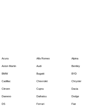
Acura
Alfa Romeo
Alpina
Aston Martin
Audi
Bentley
BMW
Bugatti
BYD
Cadillac
Chevrolet
Chrysler
Citroen
Cupra
Dacia
Daewoo
Daihatsu
Dodge
DS
Ferrari
Fiat