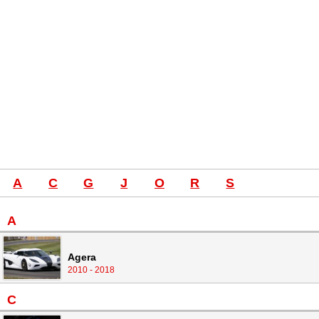
A
C
G
J
O
R
S
A
Agera
2010 - 2018
C