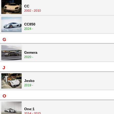
CC
2002 - 2010
CC850
2024 -
G
Gemera
2020 -
J
Jesko
2019 -
O
One:1
2014 - 2015