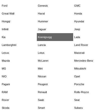
Ford
Genesis
GMC
Great Wall
Haval
Honda
Hongqi
Hummer
Hyundai
Infiniti
Jaguar
Jeep
Kia
Koenigsegg
Lada
Lamborghini
Lancia
Land Rover
Lexus
Lotus
Maserati
Mazda
McLaren
Mercedes-Benz
MG
Mini
Mitsubishi
NIO
Nissan
Opel
Pagani
Peugeot
Porsche
RAM
Renault
Rolls-Royce
Rover
Saab
Seat
Skoda
Smart
Subaru