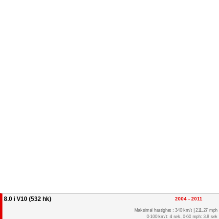
8.0 i V10 (532 hk)
2004 - 2011
Maksimal hastighet : 340 km/t | 211.27 mph
0-100 km/t: 4 sek, 0-60 mph: 3.8 sek