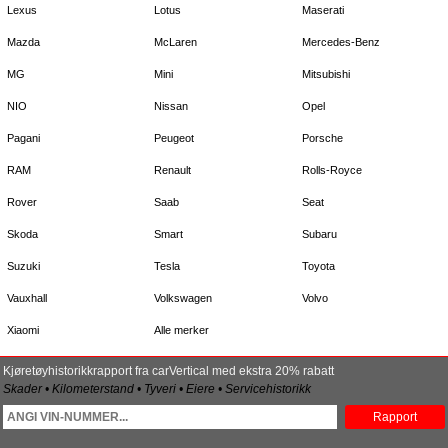
Lexus
Lotus
Maserati
Mazda
McLaren
Mercedes-Benz
MG
Mini
Mitsubishi
NIO
Nissan
Opel
Pagani
Peugeot
Porsche
RAM
Renault
Rolls-Royce
Rover
Saab
Seat
Skoda
Smart
Subaru
Suzuki
Tesla
Toyota
Vauxhall
Volkswagen
Volvo
Xiaomi
Alle merker
Kjøretøyhistorikkrapport fra carVertical med ekstra 20% rabatt
Skader • Kilometerstand • Tyveri • Eiere • Servicehistorikk
Rapport