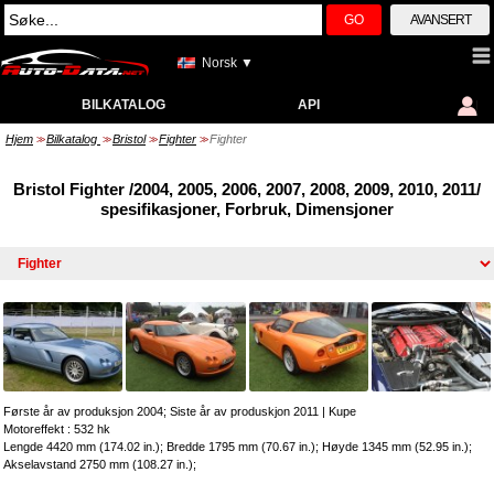
GO
AVANSERT
Norsk ▼
BILKATALOG
API
Hjem
Bilkatalog
Bristol
Fighter
Fighter
>>
>>
>>
>>
Bristol Fighter /2004, 2005, 2006, 2007, 2008, 2009, 2010, 2011/
spesifikasjoner, Forbruk, Dimensjoner
Første år av produksjon 2004; Siste år av produskjon 2011
|
Kupe
Motoreffekt : 532 hk
Lengde 4420 mm (174.02 in.); Bredde 1795 mm (70.67 in.); Høyde 1345 mm (52.95 in.);
Akselavstand 2750 mm (108.27 in.);