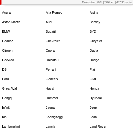
Motorvolum: 8.0 l | 7996 sm | 487.95 cu. in.
Acura
Alfa Romeo
Alpina
Aston Martin
Audi
Bentley
BMW
Bugatti
BYD
Cadillac
Chevrolet
Chrysler
Citroen
Cupra
Dacia
Daewoo
Daihatsu
Dodge
DS
Ferrari
Fiat
Ford
Genesis
GMC
Great Wall
Haval
Honda
Hongqi
Hummer
Hyundai
Infiniti
Jaguar
Jeep
Kia
Koenigsegg
Lada
Lamborghini
Lancia
Land Rover