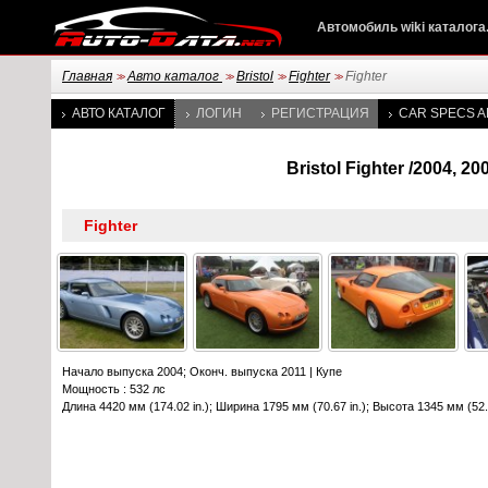
Автомобиль wiki каталога
Главная
Авто каталог
Bristol
Fighter
Fighter
>>
>>
>>
>>
АВТО КАТАЛОГ
ЛОГИН
РЕГИСТРАЦИЯ
CAR SPECS A
Bristol Fighter /2004, 
Начало выпуска 2004; Оконч. выпуска 2011
|
Купе
Мощность : 532 лс
Длина 4420 мм (174.02 in.); Ширина 1795 мм (70.67 in.); Высота 1345 мм (52.9