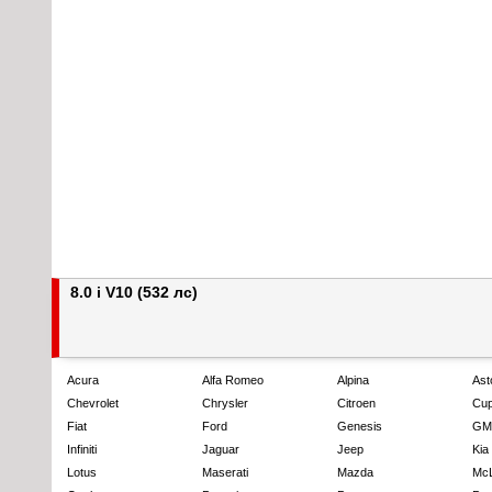
8.0 i V10 (532 лс)
Acura
Alfa Romeo
Alpina
Ast
Chevrolet
Chrysler
Citroen
Cup
Fiat
Ford
Genesis
GM
Infiniti
Jaguar
Jeep
Kia
Lotus
Maserati
Mazda
Mc