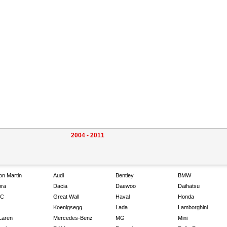
2004 - 2011
on Martin
Audi
Bentley
BMW
ra
Dacia
Daewoo
Daihatsu
C
Great Wall
Haval
Honda
Koenigsegg
Lada
Lamborghini
Laren
Mercedes-Benz
MG
Mini