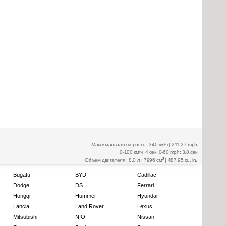
Максимальная скорость : 340 км/ч | 211.27 mph
0-100 км/ч: 4 сек, 0-60 mph: 3.8 сек
3
Объем двигателя : 8.0 л | 7996 см
| 487.95 cu. in.
Bugatti
BYD
Cadillac
Dodge
DS
Ferrari
Hongqi
Hummer
Hyundai
Lancia
Land Rover
Lexus
Mitsubishi
NIO
Nissan