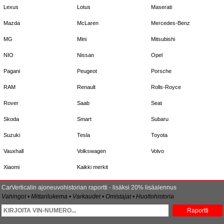
Lexus
Lotus
Maserati
Mazda
McLaren
Mercedes-Benz
MG
Mini
Mitsubishi
NIO
Nissan
Opel
Pagani
Peugeot
Porsche
RAM
Renault
Rolls-Royce
Rover
Saab
Seat
Skoda
Smart
Subaru
Suzuki
Tesla
Toyota
Vauxhall
Volkswagen
Volvo
Xiaomi
Kaikki merkit
CarVerticalin ajoneuvohistorian raportti - lisäksi 20% lisäalennus
Vahingot • Mittarilukema • Varkaudet • Omistajat • Huoltohistoria
Raportti