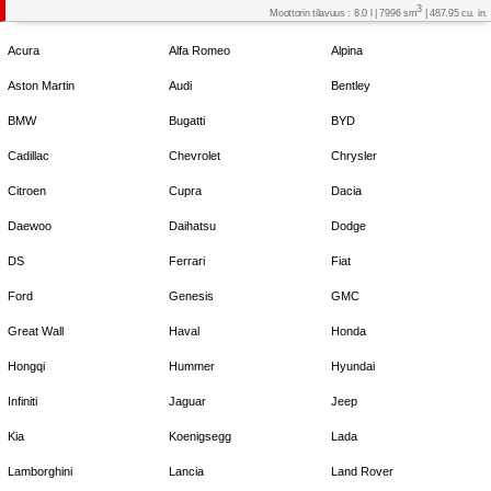
3
Moottorin tilavuus : 8.0 l | 7996 sm
| 487.95 cu. in.
Acura
Alfa Romeo
Alpina
Aston Martin
Audi
Bentley
BMW
Bugatti
BYD
Cadillac
Chevrolet
Chrysler
Citroen
Cupra
Dacia
Daewoo
Daihatsu
Dodge
DS
Ferrari
Fiat
Ford
Genesis
GMC
Great Wall
Haval
Honda
Hongqi
Hummer
Hyundai
Infiniti
Jaguar
Jeep
Kia
Koenigsegg
Lada
Lamborghini
Lancia
Land Rover