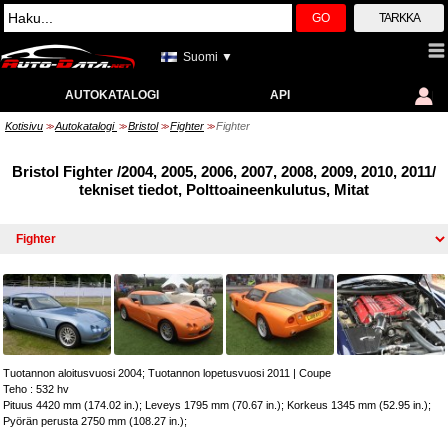
GO
TARKKA
Suomi ▼
AUTOKATALOGI
API
Kotisivu
Autokatalogi
Bristol
Fighter
Fighter
>>
>>
>>
>>
Bristol Fighter /2004, 2005, 2006, 2007, 2008, 2009, 2010, 2011/
tekniset tiedot, Polttoaineenkulutus, Mitat
Tuotannon aloitusvuosi 2004; Tuotannon lopetusvuosi 2011
|
Coupe
Teho : 532 hv
Pituus 4420 mm (174.02 in.); Leveys 1795 mm (70.67 in.); Korkeus 1345 mm (52.95 in.);
Pyörän perusta 2750 mm (108.27 in.);