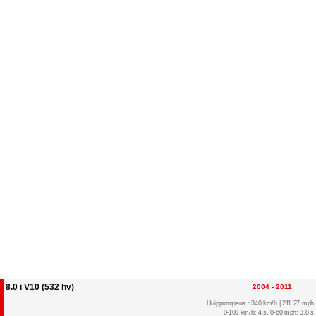
8.0 i V10 (532 hv)
2004 - 2011
Huippunopeus : 340 km/h | 211.27 mph
0-100 km/h: 4 s, 0-60 mph: 3.8 s