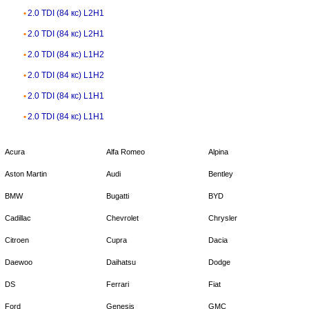
2.0 TDI (84 кс) L2H1
2.0 TDI (84 кс) L2H1
2.0 TDI (84 кс) L1H2
2.0 TDI (84 кс) L1H2
2.0 TDI (84 кс) L1H1
2.0 TDI (84 кс) L1H1
Acura
Alfa Romeo
Alpina
Aston Martin
Audi
Bentley
BMW
Bugatti
BYD
Cadillac
Chevrolet
Chrysler
Citroen
Cupra
Dacia
Daewoo
Daihatsu
Dodge
DS
Ferrari
Fiat
Ford
Genesis
GMC