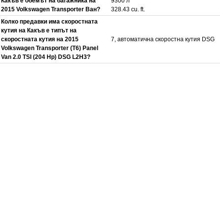
Какъв е обемът на багажника на
9300 л
2015 Volkswagen Transporter Ван?
328.43 cu. ft.
Колко предавки има скоростната
кутия на Какъв е типът на
скоростната кутия на 2015
7, автоматична скоростна кутия DSG
Volkswagen Transporter (T6) Panel
Van 2.0 TSI (204 Hp) DSG L2H3?