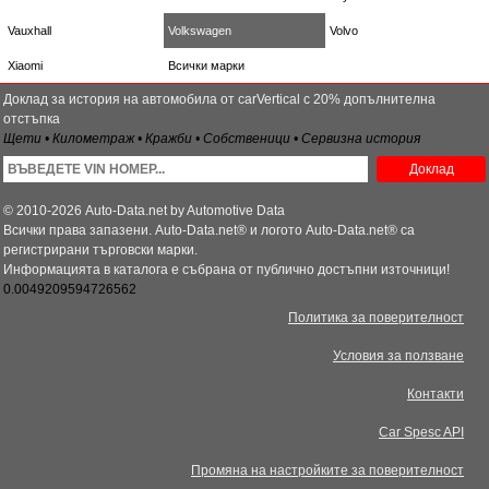
Vauxhall
Volkswagen
Volvo
Xiaomi
Всички марки
Доклад за история на автомобила от carVertical с 20% допълнителна
отстъпка
Щети • Километраж • Кражби • Собственици • Сервизна история
Доклад
© 2010-2026 Auto-Data.net by Automotive Data
Всички права запазени. Auto-Data.net® и логото Auto-Data.net® са
регистрирани търговски марки.
Информацията в каталога е събрана от публично достъпни източници!
0.0049209594726562
Политика за поверителност
Условия за ползване
Контакти
Car Spesc API
Промяна на настройките за поверителност