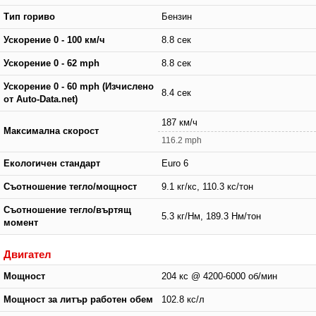
Тип гориво
Бензин
Ускорение 0 - 100 км/ч
8.8 сек
Ускорение 0 - 62 mph
8.8 сек
Ускорение 0 - 60 mph (Изчислено
8.4 сек
от Auto-Data.net)
187 км/ч
Максимална скорост
116.2 mph
Екологичен стандарт
Euro 6
Съотношение тегло/мощност
9.1 кг/кс, 110.3 кс/тон
Съотношение тегло/въртящ
5.3 кг/Нм, 189.3 Нм/тон
момент
Двигател
Мощност
204 кс @ 4200-6000 об/мин
Мощност за литър работен обем
102.8 кс/л