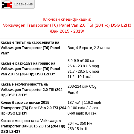
Сравнение
Ключови спецификации:
Volkswagen Transporter (T6) Panel Van 2.0 TSI (204 кс) DSG L2H3
/Ван 2015 - 2019/
Какъв е типът на каросерията на
Volkswagen Transporter (T6) Panel
Ван, 4-5 врати, 2-3 места
Van?
8.9-9.9 л/100 км
Какъв е разходът на гориво на
26.4 - 23.8 US mpg
Volkswagen Transporter (T6) Panel
31.7 - 28.5 UK mpg
Van 2.0 TSI (204 Hp) DSG L2H3?
11.2 - 10.1 км/л
Каква е екологичността на
203-224 г/км CO
2
Volkswagen Transporter 2.0 TSI (204
Euro 6
Hp) DSG L2H3?
Колко бързо се движи 2015
187 км/ч | 116.2 mph
Transporter (T6) Panel Van 2.0 TSI (204
0-100 км/ч: 8.8 сек
Hp) DSG L2H3?
0-60 mph: 8.4 сек
Каква е мощността на Volkswagen
204 кс, 350 Нм
Transporter Ван 2015 2.0 TSI (204 Hp)
258.15 lb.-ft.
DSG L2H3?