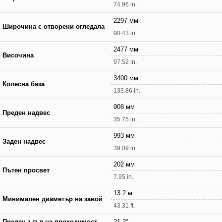
74.96 in.
2297 мм
Широчина с отворени огледала
90.43 in.
2477 мм
Височина
97.52 in.
3400 мм
Колесна база
133.86 in.
908 мм
Преден надвес
35.75 in.
993 мм
Заден надвес
39.09 in.
202 мм
Пътен просвет
7.95 in.
13.2 м
Минимален диаметър на завой
43.31 ft.
Преден ъгъл на проходимост
21.2°