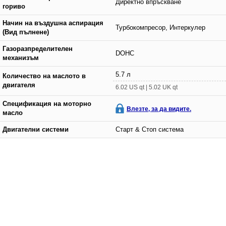
Директно впръскване
гориво
Начин на въздушна аспирация
Турбокомпресор, Интеркулер
(Вид пълнене)
Газоразпределителен
DOHC
механизъм
5.7 л
Количество на маслото в
двигателя
6.02 US qt | 5.02 UK qt
Спецификация на моторно
Влезте, за да видите.
масло
Двигателни системи
Старт & Стоп система