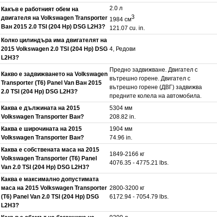
2.0 л
Какъв е работният обем на
3
двигателя на Volkswagen Transporter
1984 см
Ван 2015 2.0 TSI (204 Hp) DSG L2H3?
121.07 cu. in.
Колко цилиндъра има двигателят на
2015 Volkswagen 2.0 TSI (204 Hp) DSG
4, Редови
L2H3?
Предно задвижване. Двигател с
Какво е задвижването на Volkswagen
вътрешно горене. Двигател с
Transporter (T6) Panel Van Ван 2015
вътрешно горене (ДВГ) задвижва
2.0 TSI (204 Hp) DSG L2H3?
предните колела на автомобила.
Каква е дължината на 2015
5304 мм
Volkswagen Transporter Ван?
208.82 in.
Каква е широчината на 2015
1904 мм
Volkswagen Transporter Ван?
74.96 in.
Каква е собствената маса на 2015
1849-2166 кг
Volkswagen Transporter (T6) Panel
4076.35 - 4775.21 lbs.
Van 2.0 TSI (204 Hp) DSG L2H3?
Каква е максимално допустимата
маса на 2015 Volkswagen Transporter
2800-3200 кг
(T6) Panel Van 2.0 TSI (204 Hp) DSG
6172.94 - 7054.79 lbs.
L2H3?