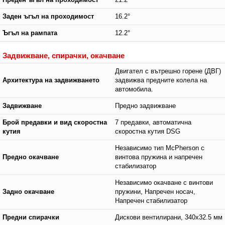
Заден ъгъл на проходимост
16.2°
Ъгъл на рампата
12.2°
Задвижване, спирачки, окачване
Двигател с вътрешно горене (ДВГ)
Архитектура на задвижването
задвижва предните колела на
автомобила.
Задвижване
Предно задвижване
Брой предавки и вид скоростна
7 предавки, автоматична
кутия
скоростна кутия DSG
Независимо тип McPherson с
Предно окачване
винтова пружина и напречен
стабилизатор
Независимо окачване с винтови
Задно окачване
пружини, Напречен носач,
Напречен стабилизатор
Предни спирачки
Дискови вентилирани, 340x32.5 мм