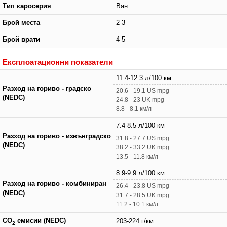
Тип каросерия
Ван
Брой места
2-3
Брой врати
4-5
Експлоатационни показатели
11.4-12.3 л/100 км
Разход на гориво - градско
20.6 - 19.1 US mpg
(NEDC)
24.8 - 23 UK mpg
8.8 - 8.1 км/л
7.4-8.5 л/100 км
Разход на гориво - извънградско
31.8 - 27.7 US mpg
(NEDC)
38.2 - 33.2 UK mpg
13.5 - 11.8 км/л
8.9-9.9 л/100 км
Разход на гориво - комбиниран
26.4 - 23.8 US mpg
(NEDC)
31.7 - 28.5 UK mpg
11.2 - 10.1 км/л
CO
емисии (NEDC)
203-224 г/км
2