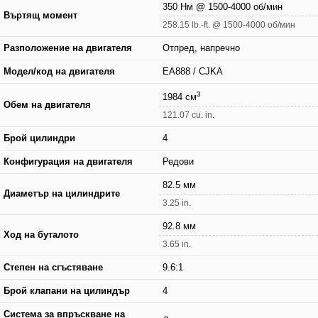
350 Нм @ 1500-4000 об/мин
Въртящ момент
258.15 lb.-ft. @ 1500-4000 об/мин
Разположение на двигателя
Отпред, напречно
Модел/код на двигателя
EA888 / CJKA
3
1984 см
Обем на двигателя
121.07 cu. in.
Брой цилиндри
4
Конфигурация на двигателя
Редови
82.5 мм
Диаметър на цилиндрите
3.25 in.
92.8 мм
Ход на буталото
3.65 in.
Степен на сгъстяване
9.6:1
Брой клапани на цилиндър
4
Система за впръскване на