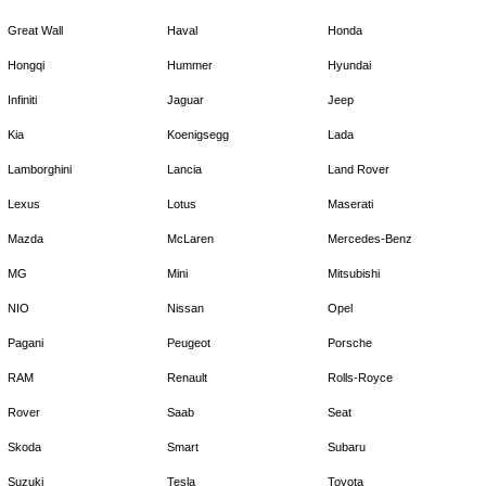
Great Wall
Haval
Honda
Hongqi
Hummer
Hyundai
Infiniti
Jaguar
Jeep
Kia
Koenigsegg
Lada
Lamborghini
Lancia
Land Rover
Lexus
Lotus
Maserati
Mazda
McLaren
Mercedes-Benz
MG
Mini
Mitsubishi
NIO
Nissan
Opel
Pagani
Peugeot
Porsche
RAM
Renault
Rolls-Royce
Rover
Saab
Seat
Skoda
Smart
Subaru
Suzuki
Tesla
Toyota