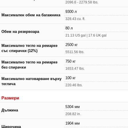
2096.6 - 2279.58 lbs.
9300 л
Максимален обем на багажника
328.43 cu. ft.
80 л
Обем на резервоара
21.13 US gal | 17.6 UK gal
2500 кг
Максимално тегло на ремарке
със спирачки (12%)
5511.56 lbs.
750 кг
Максимално тегло на ремарке
без спирачки
1653.47 lbs.
100 кг
Максимално натоварване върху
теглича
220.46 lbs.
Размери
5304 мм
Дължина
208.82 in.
1904 мм
Широчина