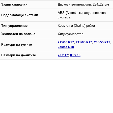
Задни спирачки
Дискови вентилирани, 294x22 мм
ABS (Антиблокираща спирачна
Подпомагащи системи
система)
Тип управление
Кормилна (Зъбна) рейка
Усилвател на волана
Хидроусилвател
215/60 R17
;
215/65 R17
;
235/55 R17
;
Размери на гумите
255/45 R18
Размери на джантите
7J x 17
;
8J x 18